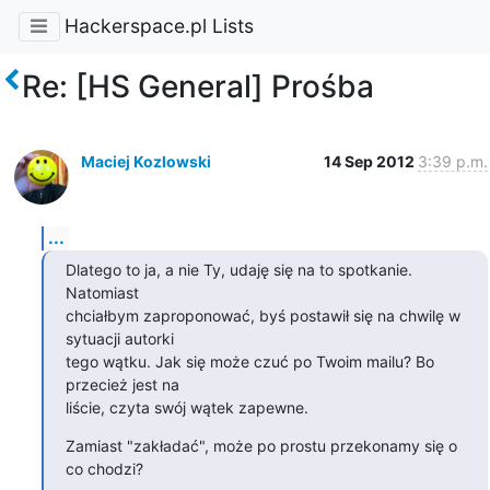
Hackerspace.pl Lists
Re: [HS General] Prośba
Maciej Kozlowski
14 Sep 2012
3:39 p.m.
...
Dlatego to ja, a nie Ty, udaję się na to spotkanie. 
Natomiast

chciałbym zaproponować, byś postawił się na chwilę w 
sytuacji autorki

tego wątku. Jak się może czuć po Twoim mailu? Bo 
przecież jest na

liście, czyta swój wątek zapewne.
Zamiast "zakładać", może po prostu przekonamy się o 
co chodzi?