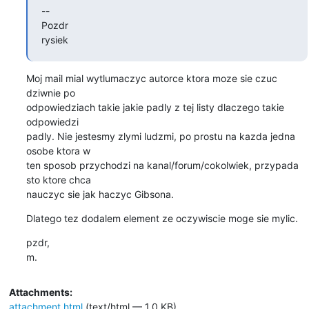
--

Pozdr

rysiek
Moj mail mial wytlumaczyc autorce ktora moze sie czuc 
dziwnie po

odpowiedziach takie jakie padly z tej listy dlaczego takie 
odpowiedzi

padly. Nie jestesmy zlymi ludzmi, po prostu na kazda jedna 
osobe ktora w

ten sposob przychodzi na kanal/forum/cokolwiek, przypada 
sto ktore chca

nauczyc sie jak haczyc Gibsona.
Dlatego tez dodalem element ze oczywiscie moge sie mylic.
pzdr,

m.
Attachments:
attachment.html
(text/html — 1.0 KB)