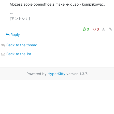
Możesz sobie openoffice z make -j<dużo> komplikować.
-- 

[アントシカ]

0
0
Reply
Back to the thread
Back to the list
Powered by
HyperKitty
version 1.3.7.