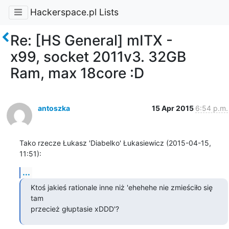
Hackerspace.pl Lists
Re: [HS General] mITX -
x99, socket 2011v3. 32GB
Ram, max 18core :D
antoszka
15 Apr 2015
6:54 p.m.
Tako rzecze Łukasz 'Diabelko' Łukasiewicz (2015-04-15, 
11:51):
...
Ktoś jakieś rationale inne niż 'ehehehe nie zmieściło się 
tam

przecież głuptasie xDDD'?