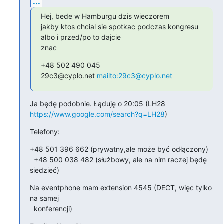
...
Hej, bede w Hamburgu dzis wieczorem

jakby ktos chcial sie spotkac podczas kongresu 
albo i przed/po to dajcie

znac
+48 502 490 045

29c3@cyplo.net 
mailto:29c3@cyplo.net
https://www.google.com/search?q=LH28
)
Telefony:
+48 501 396 662 (prywatny,ale może być odłączony)

  +48 500 038 482 (służbowy, ale na nim raczej będę 
siedzieć)
Na eventphone mam extension 4545 (DECT, więc tylko 
na samej

  konferencji)