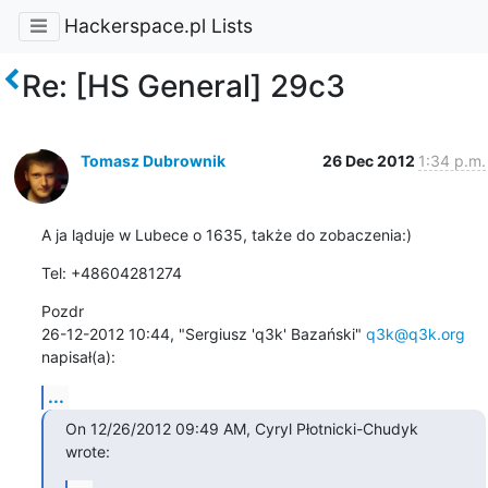
Hackerspace.pl Lists
Re: [HS General] 29c3
Tomasz Dubrownik
26 Dec 2012
1:34 p.m.
A ja ląduje w Lubece o 1635, także do zobaczenia:)
Tel: +48604281274
Pozdr

26-12-2012 10:44, "Sergiusz 'q3k' Bazański" 
q3k@q3k.org
napisał(a):
...
On 12/26/2012 09:49 AM, Cyryl Płotnicki-Chudyk 
wrote: