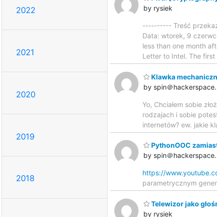
by rysiek
2022
---------- Treść przeka
Data: wtorek, 9 czerwca
less than one month afte
2021
Letter to Intel. The fi
Klawka mechaniczna
by spin＠hackerspace.
2020
Yo, Chciałem sobie zło
rodzajach i sobie pote
internetów? ew. jakie 
2019
PythonOOC zamias
by spin＠hackerspace.
https://www.youtube.
2018
parametrycznym genero
Telewizor jako głoś
by rysiek