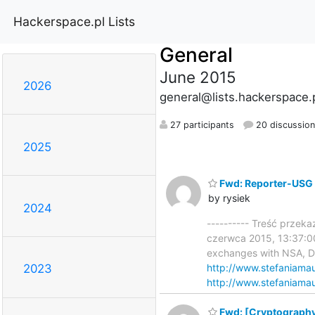
Hackerspace.pl Lists
General
June 2015
2026
general@lists.hackerspace.
27 participants
20 discussio
2025
Fwd: Reporter-USG
by rysiek
2024
---------- Treść przek
czerwca 2015, 13:37:00
exchanges with NSA, Do
http://www.stefaniamau
2023
http://www.stefaniamaur
Fwd: [Cryptography] 