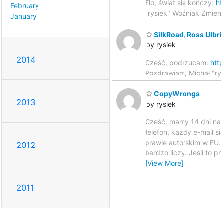
Elo, świat się kończy:
h
February
"rysiek" Woźniak Zmien
January
SilkRoad, Ross Ulbri
by rysiek
2014
Cześć, podrzucam:
htt
Pozdrawiam, Michał "r
CopyWrongs
2013
by rysiek
Cześć, mamy 14 dni na 
telefon, każdy e-mail 
prawie autorskim w EU. 
2012
bardzo liczy. Jeśli to
[View More]
2011