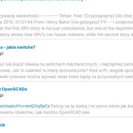
zywanej wiadomości ---------- Temat: Fwd: [Cryptography] Did Intel 
 2015, 01:01:44 From: Henry Baker [via garpgarp] FYI -- I conjectu
r the first GPU story is not just coincidence, but one of the requirem
rst story shows how GPU's can house malware, while the second story e
 - jakie switche?
pl
żyć lub kupić klawkę na switchach mechanicznych, i najchętniej zam
stował. Jak to załatwić w miarę ekonomicznie? Ktoś w PL wogóle spr
klawki rynkowe można wyrwać teraz które będą na przyzwoitych swit
t OpenSCADa
pl
com/watch?v=mnQ1IqfjsCs
Patrzę na tę siatkę i mi serce rośnie jak b
waniu obiektów, i jak bardzo OpenSCAD ssie.
nik