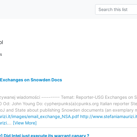
pl
ns
 Exchanges on Snowden Docs
azywanej wiadomości ---------- Temat: Reporter-USG Exchanges on 
 Od: John Young Do: cypherpunks(a)cpunks.org Italian reporter Stef
J and State about publishing Snowden documents (an exemplary mod
rizi.it/images/email_exchange_NSA.pdf
http://www.stefaniamaurizi
izi.
…
[View More]
Did Intel just execute its warrant canary ?