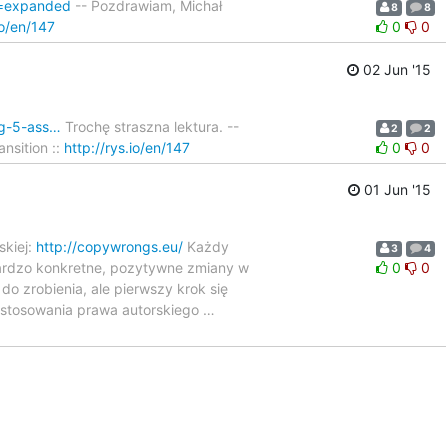
e=expanded
-- Pozdrawiam, Michał
8
8
io/en/147
0
0
02 Jun '15
ng-5-ass…
Trochę straszna lektura. --
2
2
nsition ::
http://rys.io/en/147
0
0
01 Jun '15
skiej:
http://copywrongs.eu/
Każdy
3
4
bardzo konkretne, pozytywne zmiany w
0
0
do zrobienia, ale pierwszy krok się
 dostosowania prawa autorskiego
…