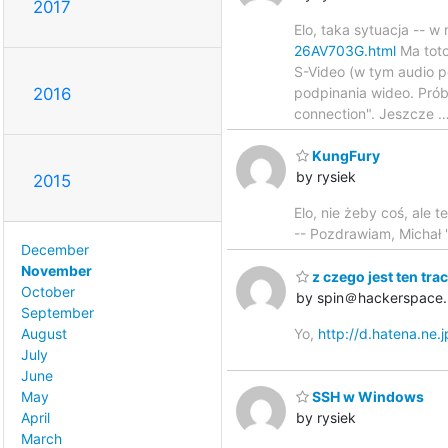
2017
Elo, taka sytuacja -- 
26AV703G.html
Ma toto
S-Video (w tym audio p
podpinania wideo. Prób
2016
connection". Jeszcze
KungFury
by rysiek
2015
Elo, nie żeby coś, ale 
-- Pozdrawiam, Michał 
December
November
z czego jest ten tra
October
by spin＠hackerspace.
September
August
Yo,
http://d.hatena.ne
July
June
May
SSH w Windows
April
by rysiek
March