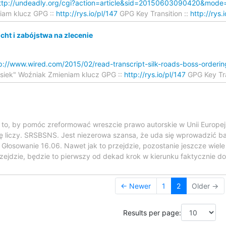
ttp://undeadly.org/cgi?action=article&sid=20150603090420&mod
iam klucz GPG ::
http://rys.io/pl/147
GPG Key Transition ::
http://rys.
cht i zabójstwa na zlecenie
p://www.wired.com/2015/02/read-transcript-silk-roads-boss-orderi
ysiek" Woźniak Zmieniam klucz GPG ::
http://rys.io/pl/147
GPG Key Tra
to, by pomóc zreformować wreszcie prawo autorskie w Unii Europej
się liczy. SRSBSNS. Jest niezerowa szansa, że uda się wprowadzić 
Głosowanie 16.06. Nawet jak to przejdzie, pozostanie jeszcze wiele 
 przejdzie, będzie to pierwszy od dekad krok w kierunku faktycznie
← Newer
1
2
Older →
Results per page: