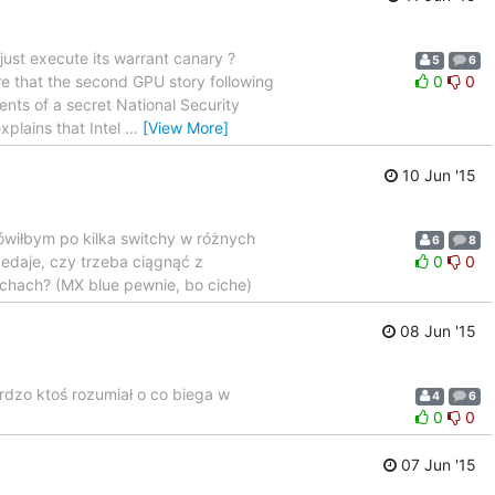
just execute its warrant canary ?
5
6
re that the second GPU story following
0
0
ents of a secret National Security
xplains that Intel
…
[View More]
10 Jun '15
ówiłbym po kilka switchy w różnych
6
8
zedaje, czy trzeba ciągnąć z
0
0
chach? (MX blue pewnie, bo ciche)
08 Jun '15
ardzo ktoś rozumiał o co biega w
4
6
0
0
07 Jun '15