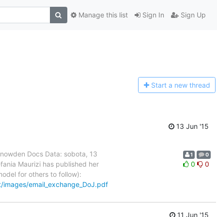
Manage this list
Sign In
Sign Up
Start a n
ew thread
13 Jun '15
Snowden Docs Data: sobota, 13
1
0
ania Maurizi has published her
0
0
el for others to follow):
.it/images/email_exchange_DoJ.pdf
11 Jun '15