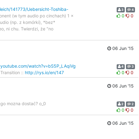
leich/141773/Uebersicht-Toshiba-
3
4
onent (w tym audio po cinchach) 1 ×
0
0
udio (np. z komórki), *bez*
 ni chu. Twierdzi, że "no
06 Jun '15
w.youtube.com/watch?v=bS5P_LAqiVg
4
3
ransition ::
http://rys.io/en/147
0
0
06 Jun '15
e go mozna dostać? o_0
2
2
0
0
06 Jun '15