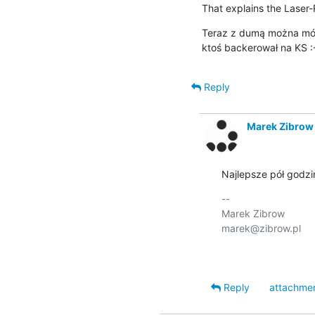
That explains the Laser-
Teraz z dumą można mówi
ktoś backerował na KS :
Reply
Marek Zibrow
Najlepsze pół godzi
-- 

Marek Zibrow

marek@zibrow.pl

Reply
attachme