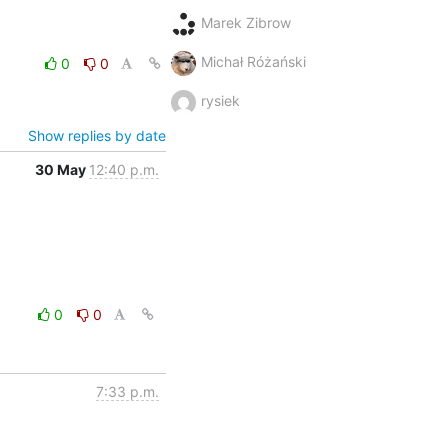
Marek Zibrow
Michał Różański
0
0
rysiek
Show replies by date
30 May
12:40 p.m.
0
0
7:33 p.m.