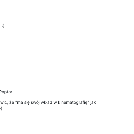
:)



Raptor.
ć, że "ma się swój wkład w kinematografię" jak 

-)