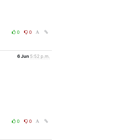
0
0
6 Jun
5:52 p.m.
0
0