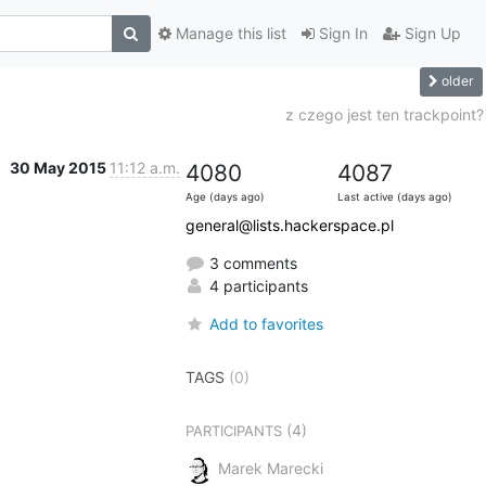
Manage this list
Sign In
Sign Up
older
z czego jest ten trackpoint?
30 May 2015
11:12 a.m.
4080
4087
Age (days ago)
Last active (days ago)
general@lists.hackerspace.pl
3 comments
4 participants
Add to favorites
TAGS
(0)
(4)
PARTICIPANTS
Marek Marecki