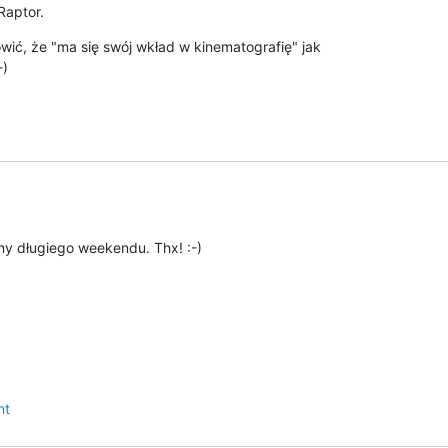
Raptor.
ć, że "ma się swój wkład w kinematografię" jak 

-)
ny długiego weekendu. Thx! :-)
nt