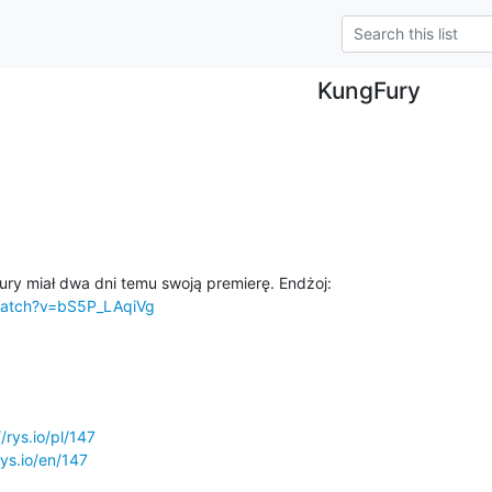
KungFury
watch?v=bS5P_LAqiVg
//rys.io/pl/147
rys.io/en/147