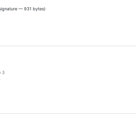
signature — 931 bytes)
:)


