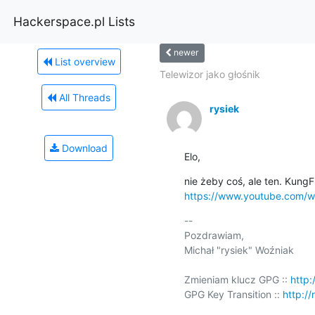
Hackerspace.pl Lists
newer
List overview
Telewizor jako głośnik
All Threads
rysiek
Download
Elo,
https://www.youtube.com/
-- 

Pozdrawiam,

Michał "rysiek" Woźniak

Zmieniam klucz GPG :: 
http:
GPG Key Transition :: 
http://