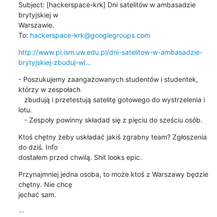
Subject: [hackerspace-krk] Dni satelitów w ambasadzie 
brytyjskiej w

Warszawie.

To: 
hackerspace-krk@googlegroups.com
http://www.pl.ism.uw.edu.pl/dni-satelitow-w-ambasadzie-
brytyjskiej-zbuduj-wl...
- Poszukujemy zaangażowanych studentów i studentek, 
którzy w zespołach

   zbudują i przetestują satelitę gotowego do wystrzelenia i 
lotu.

   - Zespoły powinny składad się z pięciu do sześciu osób.
Ktoś chętny żeby uskładać jakiś zgrabny team? Zgłoszenia 
do dziś. Info

dostałem przed chwilą. Shit looks epic.
Przynajmniej jedna osoba, to może ktoś z Warszawy będzie 
chętny. Nie chcę

jechać sam.
-- 
