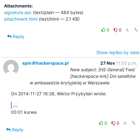
Attachments:
signature.asc
(text/plain — 484 bytes)
attachment.html
(text/html — 2.1 KB)
0
0
Reply
Show replies by date
spin＠hackerspace.pl
27 Nov
11:02 p.m.
New subject: [HS General] Fwd:
[hackerspace-krk] Dni satelitów
w ambasadzie brytyjskiej w Warszawie.
On 2014-11-27 16:28, Wiktor Przybylski wrote:
...
00:01 kurwa
0
0
Reply