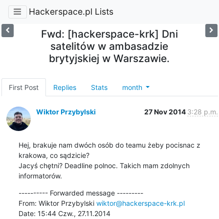
Hackerspace.pl Lists
Fwd: [hackerspace-krk] Dni
satelitów w ambasadzie
brytyjskiej w Warszawie.
First Post
Replies
Stats
month
Wiktor Przybylski
27 Nov 2014
3:28 p.m.
Hej, brakuje nam dwóch osób do teamu żeby pocisnac z 
krakowa, co sądzicie?

Jacyś chętni? Deadline polnoc. Takich mam zdolnych 
informatorów.
---------- Forwarded message ---------

From: Wiktor Przybylski 
wiktor@hackerspace-krk.pl
Date: 15:44 Czw., 27.11.2014
