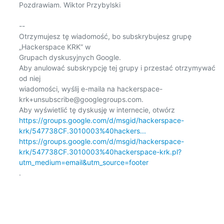
Pozdrawiam. Wiktor Przybylski

-- 

Otrzymujesz tę wiadomość, bo subskrybujesz grupę 
„Hackerspace KRK” w

Grupach dyskusyjnych Google.

Aby anulować subskrypcję tej grupy i przestać otrzymywać 
od niej

wiadomości, wyślij e-maila na hackerspace-
krk+unsubscribe@googlegroups.com.

https://groups.google.com/d/msgid/hackerspace-
krk/547738CF.3010003%40hackers...
https://groups.google.com/d/msgid/hackerspace-
krk/547738CF.3010003%40hackerspace-krk.pl?
utm_medium=email&utm_source=footer
.
