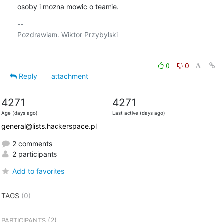
osoby i mozna mowic o teamie.
-- 

Pozdrawiam. Wiktor Przybylski

0
0
Reply
attachment
4271
4271
Age (days ago)
Last active (days ago)
general@lists.hackerspace.pl
2 comments
2 participants
Add to favorites
TAGS
(0)
(2)
PARTICIPANTS