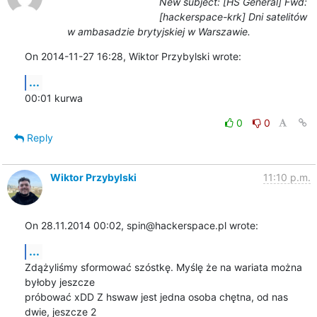
New subject: [HS General] Fwd:
[hackerspace-krk] Dni satelitów
w ambasadzie brytyjskiej w Warszawie.
On 2014-11-27 16:28, Wiktor Przybylski wrote:
...
00:01 kurwa
0
0
Reply
Wiktor Przybylski
11:10 p.m.
On 28.11.2014 00:02, spin@hackerspace.pl wrote:
...
Zdążyliśmy sformować szóstkę. Myślę że na wariata można 
byłoby jeszcze

próbować xDD Z hswaw jest jedna osoba chętna, od nas 
dwie, jeszcze 2
