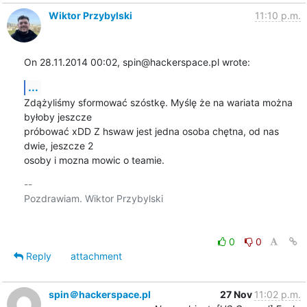
Wiktor Przybylski
11:10 p.m.
On 28.11.2014 00:02, spin@hackerspace.pl wrote:
...
Zdążyliśmy sformować szóstkę. Myślę że na wariata można 
byłoby jeszcze

próbować xDD Z hswaw jest jedna osoba chętna, od nas 
dwie, jeszcze 2

osoby i mozna mowic o teamie.
-- 

Pozdrawiam. Wiktor Przybylski

0
0
Reply
attachment
spin＠hackerspace.pl
27 Nov
11:02 p.m.