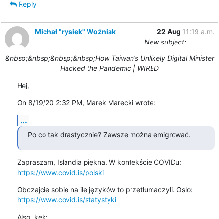
Reply
Michał "rysiek" Woźniak
22 Aug
11:19 a.m.
New subject:
&nbsp;&nbsp;&nbsp;&nbsp;How Taiwan’s Unlikely Digital Minister
Hacked the Pandemic | WIRED
Hej,
On 8/19/20 2:32 PM, Marek Marecki wrote:
...
Po co tak drastycznie? Zawsze można emigrować.
https://www.covid.is/polski
https://www.covid.is/statystyki
Also, kek: