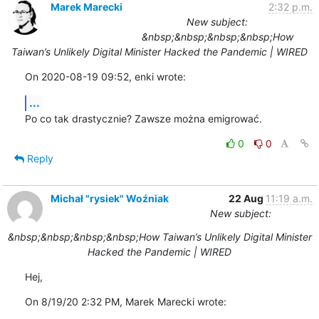
Marek Marecki
2:32 p.m.
New subject:
&nbsp;&nbsp;&nbsp;&nbsp;How
Taiwan’s Unlikely Digital Minister Hacked the Pandemic | WIRED
On 2020-08-19 09:52, enki wrote:
...
Po co tak drastycznie? Zawsze można emigrować.
0
0
Reply
Michał "rysiek" Woźniak
22 Aug
11:19 a.m.
New subject:
&nbsp;&nbsp;&nbsp;&nbsp;How Taiwan’s Unlikely Digital Minister
Hacked the Pandemic | WIRED
Hej,
On 8/19/20 2:32 PM, Marek Marecki wrote: