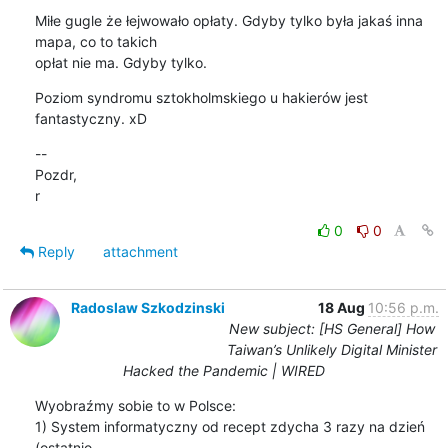
Miłe gugle że łejwowało opłaty. Gdyby tylko była jakaś inna 
mapa, co to takich

opłat nie ma. Gdyby tylko.
Poziom syndromu sztokholmskiego u hakierów jest 
fantastyczny. xD
--

Pozdr,

r
0
0
Reply
attachment
Radoslaw Szkodzinski
18 Aug
10:56 p.m.
New subject: [HS General] How
Taiwan’s Unlikely Digital Minister
Hacked the Pandemic | WIRED
Wyobraźmy sobie to w Polsce:

1) System informatyczny od recept zdycha 3 razy na dzień 
(ostatnio
