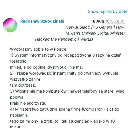
Show replies by date
Radoslaw Szkodzinski
18 Aug
10:56 p.m.
New subject: [HS General] How
Taiwan’s Unlikely Digital Minister
Hacked the Pandemic | WIRED
Wyobraźmy sobie to w Polsce:

1) System informatyczny od recept zdycha 3 razy na dzień 
(ostatnio

mniej), a od ogólnej dystrybucji nie ma.

2) Trzeba wprowadzić instant limity bo cwaniacy wykupią 
wszystko zanim

tam dotrzesz.

3) Wioska nie ma komputerów i nawet telefony są stare, więc 
połowa

kraju nie skorzysta.

4) Ministerstwo zatrudnia znaną firmę (Comparch - sic) do 
napisania

tego za miliony, a zrobi to i tak studenciak kiepsko w 10 
minut.
