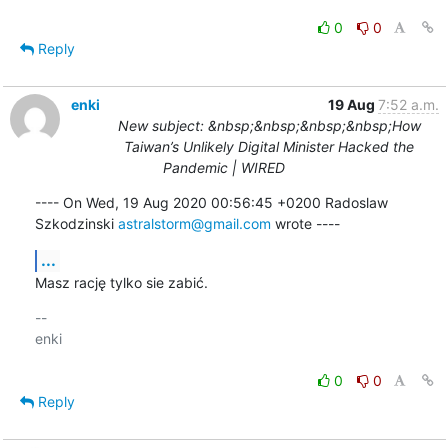
0
0
Reply
enki
19 Aug
7:52 a.m.
New subject: &nbsp;&nbsp;&nbsp;&nbsp;How
Taiwan’s Unlikely Digital Minister Hacked the
Pandemic | WIRED
---- On Wed, 19 Aug 2020 00:56:45 +0200 Radoslaw 
Szkodzinski 
astralstorm@gmail.com
 wrote ----
...
Masz rację tylko sie zabić.
-- 

enki

0
0
Reply