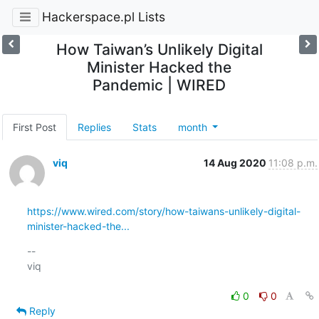
Hackerspace.pl Lists
How Taiwan’s Unlikely Digital
Minister Hacked the
Pandemic | WIRED
First Post
Replies
Stats
month
viq
14 Aug 2020
11:08 p.m.
https://www.wired.com/story/how-taiwans-unlikely-digital-
minister-hacked-the...
-- 

viq

0
0
Reply