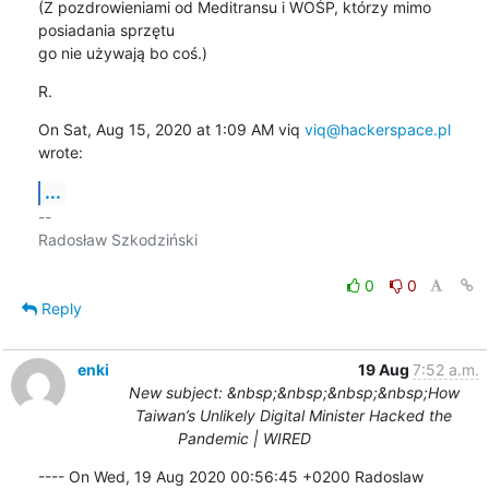
(Z pozdrowieniami od Meditransu i WOŚP, którzy mimo 
posiadania sprzętu

go nie używają bo coś.)
R.
On Sat, Aug 15, 2020 at 1:09 AM viq 
viq@hackerspace.pl
wrote:
...
-- 

Radosław Szkodziński

0
0
Reply
enki
19 Aug
7:52 a.m.
New subject: &nbsp;&nbsp;&nbsp;&nbsp;How
Taiwan’s Unlikely Digital Minister Hacked the
Pandemic | WIRED
---- On Wed, 19 Aug 2020 00:56:45 +0200 Radoslaw 