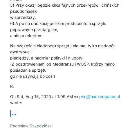
5) Przy okazji będzie kilka fajnych przekrętów i chińskich 
pseudomasek

w sprzedaży.

6) A po co dać kasę polskim producentom sprzętu 
poprawnym przetargiem,

a nie przekrętem.
Na szczęście niedoboru sprzętu nie ma, tylko niedobór 
dystrybucji i

pieniędzy, a nadmiar polityki i głupoty.

(Z pozdrowieniami od Meditransu i WOŚP, którzy mimo 
posiadania sprzętu

go nie używają bo coś.)
R.
On Sat, Aug 15, 2020 at 1:09 AM viq 
viq@hackerspace.pl
wrote:
...
-- 

Radosław Szkodziński
