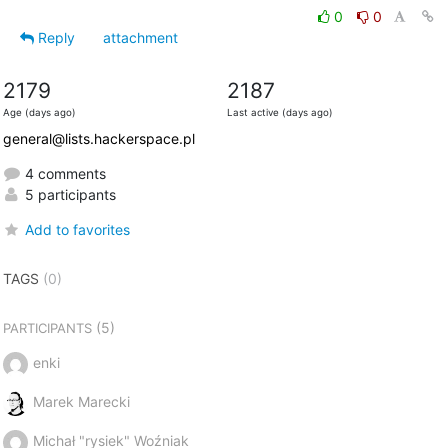
0
0
Reply
attachment
2179
2187
Age (days ago)
Last active (days ago)
general@lists.hackerspace.pl
4 comments
5 participants
Add to favorites
TAGS
(0)
(5)
PARTICIPANTS
enki
Marek Marecki
Michał "rysiek" Woźniak