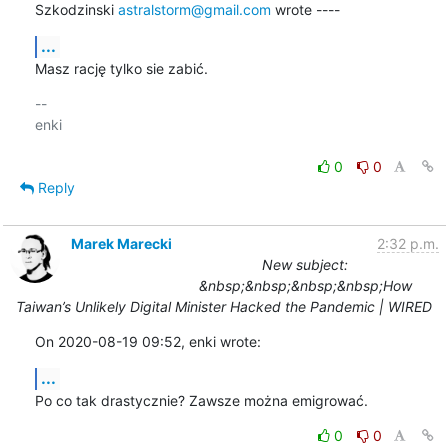
Szkodzinski 
astralstorm@gmail.com
 wrote ----
...
Masz rację tylko sie zabić.
-- 

enki

0
0
Reply
Marek Marecki
2:32 p.m.
New subject:
&nbsp;&nbsp;&nbsp;&nbsp;How
Taiwan’s Unlikely Digital Minister Hacked the Pandemic | WIRED
On 2020-08-19 09:52, enki wrote:
...
Po co tak drastycznie? Zawsze można emigrować.
0
0