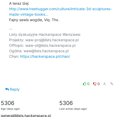
http://www.treehugger.com/culture/intricate-3d-sculptures-
made-vintage-books...
Fajny sewis wogóle, Viq. Thx.
-- 

Listy dyskusyjne Hackerspace Warszawa:

Projekty: waw-proj@lists.hackerspace.pl

Offtopic: waw-ot@lists.hackerspace.pl

Ogólna: waw@lists.hackerspace.pl

Chan: 
https://hackerspace.pl/chan/
0
0
Reply
5306
5306
Age (days ago)
Last active (days ago)
general@lists.hackerspace.pl