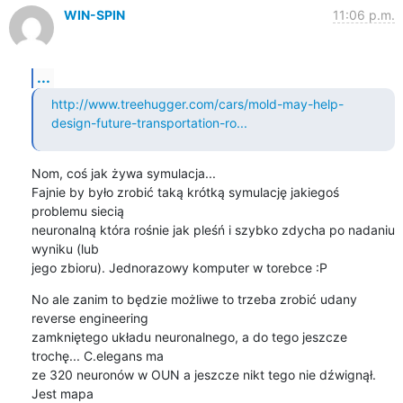
WIN-SPIN
11:06 p.m.
...
http://www.treehugger.com/cars/mold-may-help-
design-future-transportation-ro...
Nom, coś jak żywa symulacja...

Fajnie by było zrobić taką krótką symulację jakiegoś 
problemu siecią

neuronalną która rośnie jak pleśń i szybko zdycha po nadaniu 
wyniku (lub

jego zbioru). Jednorazowy komputer w torebce :P
No ale zanim to będzie możliwe to trzeba zrobić udany 
reverse engineering

zamkniętego układu neuronalnego, a do tego jeszcze 
trochę... C.elegans ma

ze 320 neuronów w OUN a jeszcze nikt tego nie dźwignął. 
Jest mapa
