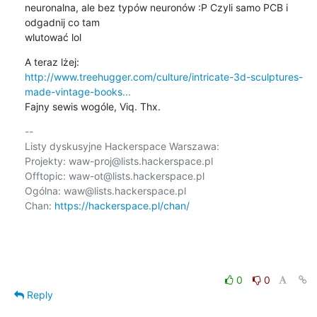
neuronalna, ale bez typów neuronów :P Czyli samo PCB i 
odgadnij co tam

wlutować lol
http://www.treehugger.com/culture/intricate-3d-sculptures-
made-vintage-books...
Fajny sewis wogóle, Viq. Thx.
-- 

Listy dyskusyjne Hackerspace Warszawa:

Projekty: waw-proj@lists.hackerspace.pl

Offtopic: waw-ot@lists.hackerspace.pl

Ogólna: waw@lists.hackerspace.pl

Chan: 
https://hackerspace.pl/chan/
0
0
Reply