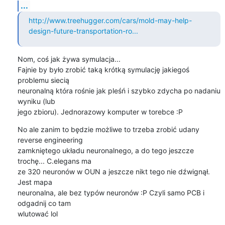
...
http://www.treehugger.com/cars/mold-may-help-
design-future-transportation-ro...
Nom, coś jak żywa symulacja...

Fajnie by było zrobić taką krótką symulację jakiegoś 
problemu siecią

neuronalną która rośnie jak pleśń i szybko zdycha po nadaniu 
wyniku (lub

jego zbioru). Jednorazowy komputer w torebce :P
No ale zanim to będzie możliwe to trzeba zrobić udany 
reverse engineering

zamkniętego układu neuronalnego, a do tego jeszcze 
trochę... C.elegans ma

ze 320 neuronów w OUN a jeszcze nikt tego nie dźwignął. 
Jest mapa

neuronalna, ale bez typów neuronów :P Czyli samo PCB i 
odgadnij co tam

wlutować lol