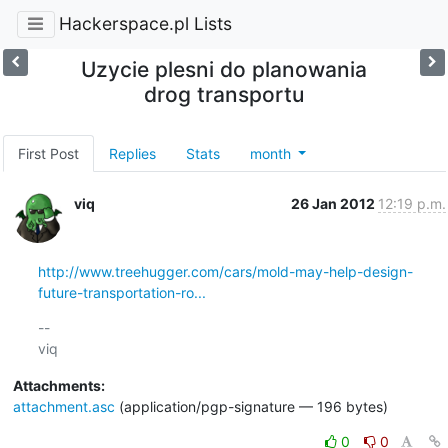
Hackerspace.pl Lists
Uzycie plesni do planowania
drog transportu
First Post
Replies
Stats
month
viq
26 Jan 2012
12:19 p.m.
http://www.treehugger.com/cars/mold-may-help-design-
future-transportation-ro...
-- 

Attachments:
attachment.asc
(application/pgp-signature — 196 bytes)
0
0