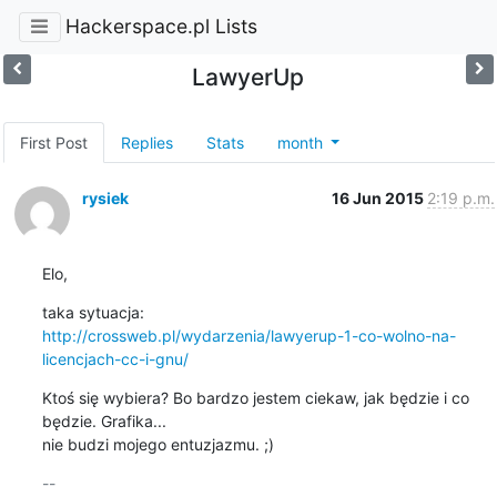
Hackerspace.pl Lists
LawyerUp
First Post
Replies
Stats
month
rysiek
16 Jun 2015
2:19 p.m.
Elo,
http://crossweb.pl/wydarzenia/lawyerup-1-co-wolno-na-
licencjach-cc-i-gnu/
Ktoś się wybiera? Bo bardzo jestem ciekaw, jak będzie i co 
będzie. Grafika... 

nie budzi mojego entuzjazmu. ;)
-- 
