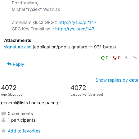
Pozdrawiam,

Michał "rysiek" Woźniak

Zmieniam klucz GPG :: 
http://rys.io/pl/147
GPG Key Transition :: 
http://rys.io/en/147
Attachments:
signature.asc
(application/pgp-signature — 931 bytes)
0
0
Reply
Show replies by date
4072
4072
Age (days ago)
Last active (days ago)
general@lists.hackerspace.pl
0 comments
1 participants
Add to favorites