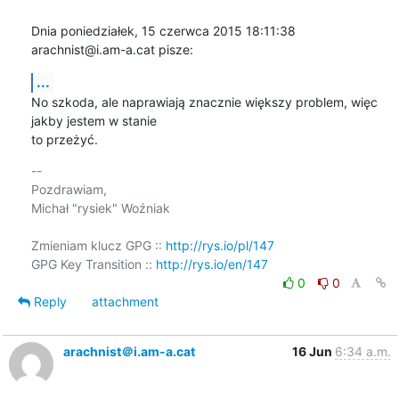
Dnia poniedziałek, 15 czerwca 2015 18:11:38 
arachnist@i.am-a.cat pisze:
...
No szkoda, ale naprawiają znacznie większy problem, więc 
jakby jestem w stanie 

to przeżyć.
-- 

Pozdrawiam,

Michał "rysiek" Woźniak

Zmieniam klucz GPG :: 
http://rys.io/pl/147
GPG Key Transition :: 
http://rys.io/en/147
0
0
Reply
attachment
arachnist＠i.am-a.cat
16 Jun
6:34 a.m.