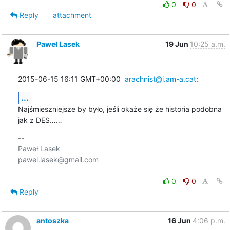
0
0
Reply
attachment
Paweł Lasek
19 Jun
10:25 a.m.
2015-06-15 16:11 GMT+00:00  
arachnist@i.am-a.cat
:
...
Najśmieszniejsze by było, jeśli okaże się że historia podobna 
jak z DES……
-- 

Paweł Lasek

pawel.lasek@gmail.com

0
0
Reply
antoszka
16 Jun
4:06 p.m.