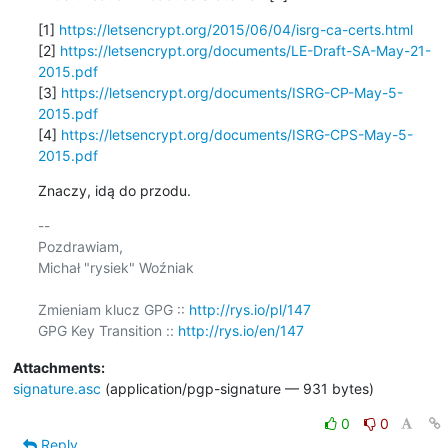
[1] 
https://letsencrypt.org/2015/06/04/isrg-ca-certs.html
[2] 
https://letsencrypt.org/documents/LE-Draft-SA-May-21-
2015.pdf
[3] 
https://letsencrypt.org/documents/ISRG-CP-May-5-
2015.pdf
[4] 
https://letsencrypt.org/documents/ISRG-CPS-May-5-
2015.pdf
Znaczy, idą do przodu.
-- 

Pozdrawiam,

Michał "rysiek" Woźniak

Zmieniam klucz GPG :: 
http://rys.io/pl/147
GPG Key Transition :: 
http://rys.io/en/147
Attachments:
signature.asc
(application/pgp-signature — 931 bytes)
0
0
Reply