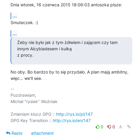
Dnia wtorek, 16 czerwca 2015 18:06:03 antoszka pisze:
...
Smuteczek. :(
...
Żeby nie było jak z tym żółwiem i zającem czy tam 
innym Alcybiadesem i kulką

z procy.
No oby. Bo bardzo by to się przydało. A plan mają ambitny, 
więc... we'll see.
-- 

Pozdrawiam,

Michał "rysiek" Woźniak

Zmieniam klucz GPG :: 
http://rys.io/pl/147
GPG Key Transition :: 
http://rys.io/en/147
0
0
Reply
attachment