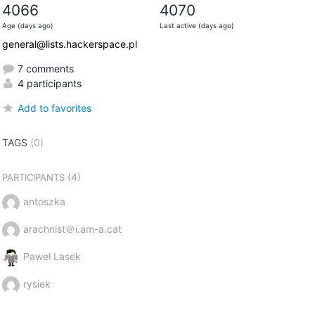
4066
4070
Age (days ago)
Last active (days ago)
general@lists.hackerspace.pl
7 comments
4 participants
Add to favorites
TAGS
(0)
(4)
PARTICIPANTS
antoszka
arachnist＠i.am-a.cat
Paweł Lasek
rysiek