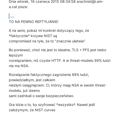
Dnia wtorek, 16 czerwca 2015 08:34:58 arachnist@i.am-
a.cat pisze:
...
TO NA PEWNO REPTYLIANIE!
A na serio, pokaż mi konkret dotyczący tego, że 
*faktycznie* krzywe NIST są 

compromised na tyle, że to "znacznie ułatwia".
Bo ponieważ, choć nie jest to idealne, TLS + PFS jest niebo 
lepszym 

rozwiązaniem, niż czyste HTTP. A w threat-modelu 99% ludzi 
nie ma NSA.
Rozwiązanie faktycznego zagrożenia 99% ludzi, 
powiedziałbym, jest całkiem 

niezłym osiągnięciem. Ci, którzy mają NSA w swoim threat-
modelu, już dawno 

sami zadnbali o swoje bezpieczeństwo.
Gra idzie o to, by szyfrować *wszystko*. Nawet jeśli 
założymym, że NIST curves 
