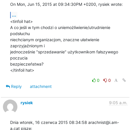
On Mon, Jun 15, 2015 at 09:34:30PM +0200, rysiek wrote:
...
<tinfoil hat>

A co jeśli w tym chodzi o uniemożliwienie/utrudnienie 
podsłuchu

niechcianym organizacjom, znaczne ułatwienie 
zaprzyjaźnionym i

jednocześnie "sprzedawanie" użytkownikom fałszywego 
poczucia

bezpieczeństwa?

</tinfoil hat>
0
0
Reply
attachment
rysiek
9:05 a.m.
Dnia wtorek, 16 czerwca 2015 08:34:58 arachnist@i.am-
a.cat pisze: