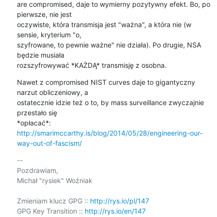
are compromised, daje to wymierny pozytywny efekt. Bo, po 
pierwsze, nie jest 

oczywiste, która transmisja jest "ważna", a która nie (w 
sensie, kryterium "o, 

szyfrowane, to pewnie ważne" nie działa). Po drugie, NSA 
będzie musiała 

rozszyfrowywać *KAŻDĄ* transmisję z osobna.
Nawet z compromised NIST curves daje to gigantyczny 
narzut obliczeniowy, a 

ostatecznie idzie też o to, by mass surveillance zwyczajnie 
przestało się 

http://smarimccarthy.is/blog/2014/05/28/engineering-our-
way-out-of-fascism/
-- 

Pozdrawiam,

Michał "rysiek" Woźniak

Zmieniam klucz GPG :: 
http://rys.io/pl/147
GPG Key Transition :: 
http://rys.io/en/147