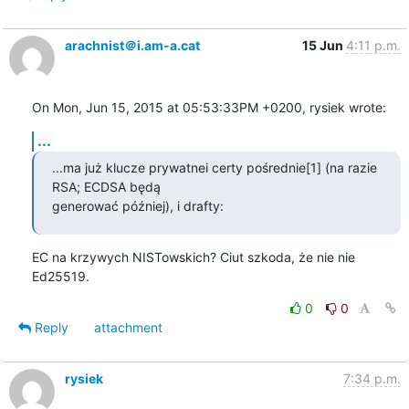
arachnist＠i.am-a.cat
15 Jun
4:11 p.m.
On Mon, Jun 15, 2015 at 05:53:33PM +0200, rysiek wrote:
...
...ma już klucze prywatnei certy pośrednie[1] (na razie 
RSA; ECDSA będą 

generować później), i drafty:
EC na krzywych NISTowskich? Ciut szkoda, że nie nie 
Ed25519.
0
0
Reply
attachment
rysiek
7:34 p.m.