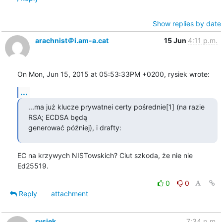
Show replies by date
arachnist＠i.am-a.cat
15 Jun
4:11 p.m.
On Mon, Jun 15, 2015 at 05:53:33PM +0200, rysiek wrote:
...
...ma już klucze prywatnei certy pośrednie[1] (na razie 
RSA; ECDSA będą 

generować później), i drafty:
EC na krzywych NISTowskich? Ciut szkoda, że nie nie 
Ed25519.
0
0
Reply
attachment
rysiek
7:34 p.m.