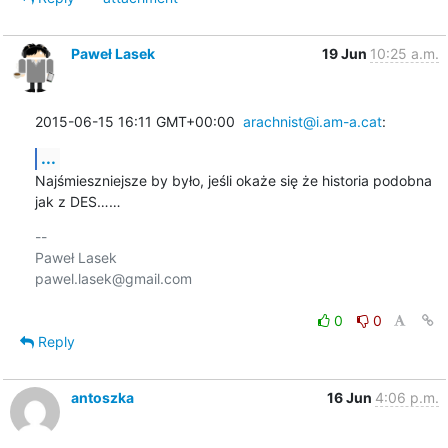
Paweł Lasek
19 Jun
10:25 a.m.
2015-06-15 16:11 GMT+00:00  
arachnist@i.am-a.cat
:
...
Najśmieszniejsze by było, jeśli okaże się że historia podobna 
jak z DES……
-- 

Paweł Lasek

pawel.lasek@gmail.com

0
0
Reply
antoszka
16 Jun
4:06 p.m.