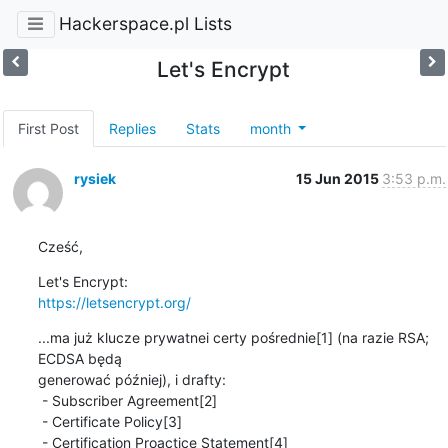
Hackerspace.pl Lists
Let's Encrypt
First Post
Replies
Stats
month
rysiek
15 Jun 2015
3:53 p.m.
Cześć,
https://letsencrypt.org/
...ma już klucze prywatnei certy pośrednie[1] (na razie RSA; 
ECDSA będą 

generować później), i drafty:

 - Subscriber Agreement[2]

 - Certificate Policy[3]

 - Certification Proactice Statement[4]