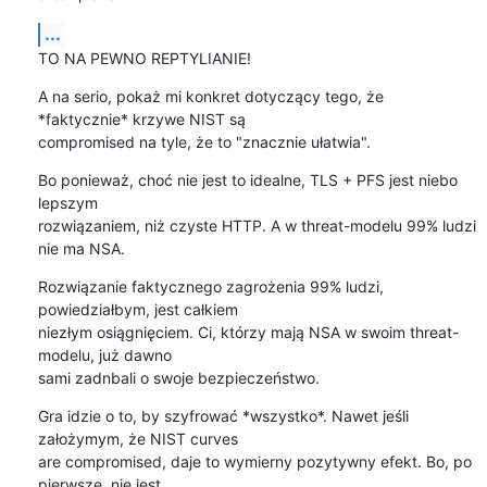
...
TO NA PEWNO REPTYLIANIE!
A na serio, pokaż mi konkret dotyczący tego, że 
*faktycznie* krzywe NIST są 

compromised na tyle, że to "znacznie ułatwia".
Bo ponieważ, choć nie jest to idealne, TLS + PFS jest niebo 
lepszym 

rozwiązaniem, niż czyste HTTP. A w threat-modelu 99% ludzi 
nie ma NSA.
Rozwiązanie faktycznego zagrożenia 99% ludzi, 
powiedziałbym, jest całkiem 

niezłym osiągnięciem. Ci, którzy mają NSA w swoim threat-
modelu, już dawno 

sami zadnbali o swoje bezpieczeństwo.
Gra idzie o to, by szyfrować *wszystko*. Nawet jeśli 
założymym, że NIST curves 

are compromised, daje to wymierny pozytywny efekt. Bo, po 
pierwsze, nie jest 
