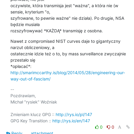
oczywiste, która transmisja jest "ważna", a która nie (w 
sensie, kryterium "o, 

szyfrowane, to pewnie ważne" nie działa). Po drugie, NSA 
będzie musiała 

rozszyfrowywać *KAŻDĄ* transmisję z osobna.
Nawet z compromised NIST curves daje to gigantyczny 
narzut obliczeniowy, a 

ostatecznie idzie też o to, by mass surveillance zwyczajnie 
przestało się 

http://smarimccarthy.is/blog/2014/05/28/engineering-our-
way-out-of-fascism/
-- 

Pozdrawiam,

Michał "rysiek" Woźniak

Zmieniam klucz GPG :: 
http://rys.io/pl/147
GPG Key Transition :: 
http://rys.io/en/147
0
0
Reply
attachment