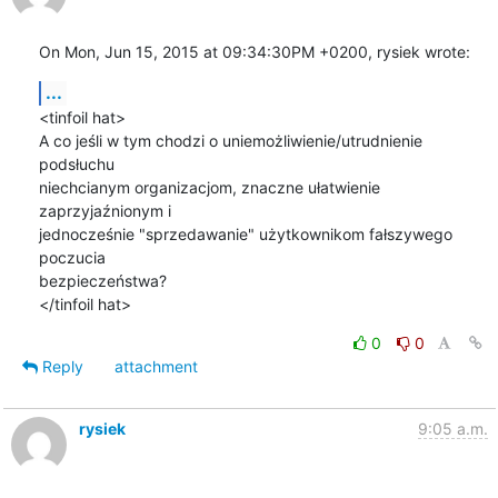
On Mon, Jun 15, 2015 at 09:34:30PM +0200, rysiek wrote:
...
<tinfoil hat>

A co jeśli w tym chodzi o uniemożliwienie/utrudnienie 
podsłuchu

niechcianym organizacjom, znaczne ułatwienie 
zaprzyjaźnionym i

jednocześnie "sprzedawanie" użytkownikom fałszywego 
poczucia

bezpieczeństwa?

</tinfoil hat>
0
0
Reply
attachment
rysiek
9:05 a.m.