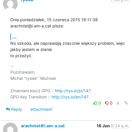
Dnia poniedziałek, 15 czerwca 2015 18:11:38 
arachnist@i.am-a.cat pisze:
...
No szkoda, ale naprawiają znacznie większy problem, więc 
jakby jestem w stanie 

to przeżyć.
-- 

Pozdrawiam,

Michał "rysiek" Woźniak

Zmieniam klucz GPG :: 
http://rys.io/pl/147
GPG Key Transition :: 
http://rys.io/en/147
0
0
Reply
attachment
arachnist＠i.am-a.cat
16 Jun
6:34 a.m.