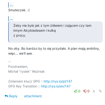
...
Smuteczek. :(
...
Żeby nie było jak z tym żółwiem i zającem czy tam 
innym Alcybiadesem i kulką

z procy.
No oby. Bo bardzo by to się przydało. A plan mają ambitny, 
więc... we'll see.
-- 

Pozdrawiam,

Michał "rysiek" Woźniak

Zmieniam klucz GPG :: 
http://rys.io/pl/147
GPG Key Transition :: 
http://rys.io/en/147
0
0
Reply
attachment