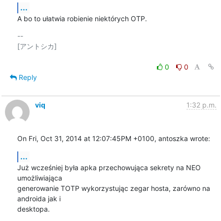
...
A bo to ułatwia robienie niektórych OTP.
-- 

[アントシカ]

0
0
Reply
viq
1:32 p.m.
On Fri, Oct 31, 2014 at 12:07:45PM +0100, antoszka wrote:
...
Już wcześniej była apka przechowująca sekrety na NEO 
umożliwiająca

generowanie TOTP wykorzystując zegar hosta, zarówno na 
androida jak i

desktopa.