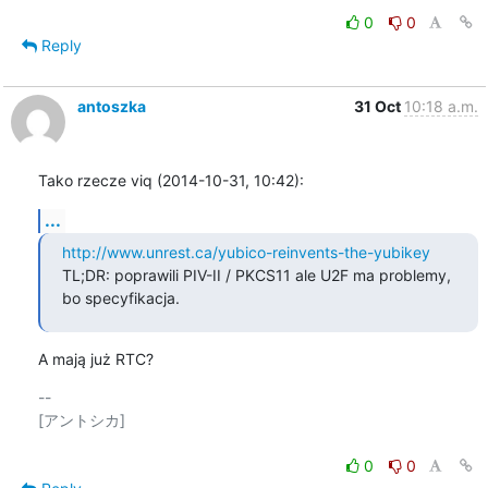
0
0
Reply
antoszka
31 Oct
10:18 a.m.
Tako rzecze viq (2014-10-31, 10:42):
...
http://www.unrest.ca/yubico-reinvents-the-yubikey
TL;DR: poprawili PIV-II / PKCS11 ale U2F ma problemy, 
bo specyfikacja.
A mają już RTC?
-- 

[アントシカ]

0
0