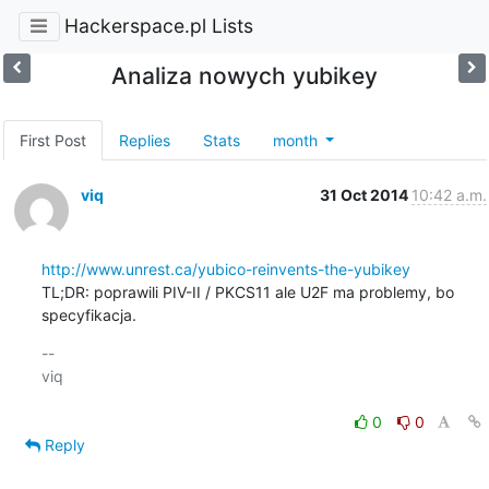
Hackerspace.pl Lists
Analiza nowych yubikey
First Post
Replies
Stats
month
viq
31 Oct 2014
10:42 a.m.
http://www.unrest.ca/yubico-reinvents-the-yubikey
TL;DR: poprawili PIV-II / PKCS11 ale U2F ma problemy, bo 
specyfikacja.
-- 

viq

0
0
Reply