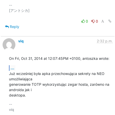
-- 

[アントシカ]

0
0
Reply
viq
2:32 p.m.
On Fri, Oct 31, 2014 at 12:07:45PM +0100, antoszka wrote:
...
Już wcześniej była apka przechowująca sekrety na NEO 
umożliwiająca

generowanie TOTP wykorzystując zegar hosta, zarówno na 
androida jak i

desktopa.
-- 

viq
