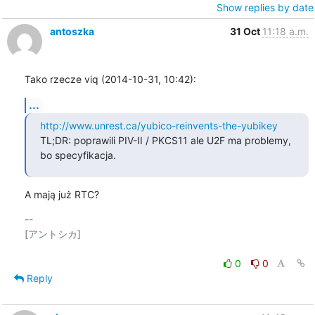
Show replies by date
antoszka
31 Oct
11:18 a.m.
Tako rzecze viq (2014-10-31, 10:42):
...
http://www.unrest.ca/yubico-reinvents-the-yubikey
TL;DR: poprawili PIV-II / PKCS11 ale U2F ma problemy, 
bo specyfikacja.
A mają już RTC?
-- 

[アントシカ]

0
0
Reply