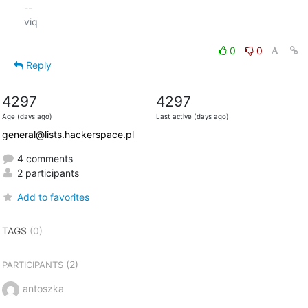
-- 

viq

0
0
Reply
4297
4297
Age (days ago)
Last active (days ago)
general@lists.hackerspace.pl
4 comments
2 participants
Add to favorites
TAGS
(0)
(2)
PARTICIPANTS
antoszka