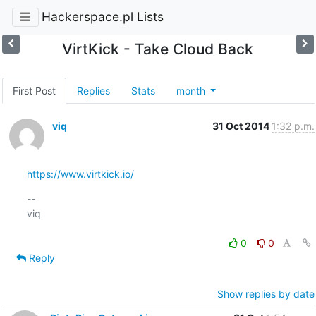
Hackerspace.pl Lists
VirtKick - Take Cloud Back
First Post
Replies
Stats
month
viq
31 Oct 2014
1:32 p.m.
https://www.virtkick.io/
-- 

viq

0
0
Reply
Show replies by date