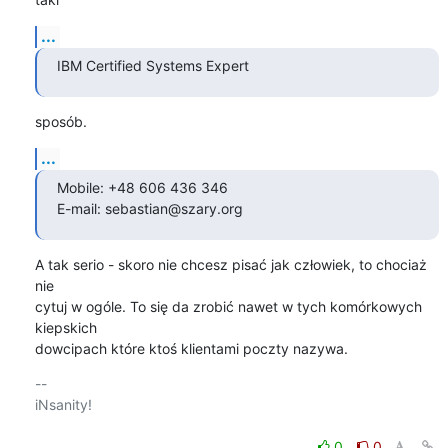
...
IBM Certified Systems Expert
sposób.
...
Mobile: +48 606 436 346

E-mail: sebastian@szary.org
A tak serio - skoro nie chcesz pisać jak człowiek, to chociaż 
nie

cytuj w ogóle. To się da zrobić nawet w tych komórkowych 
kiepskich

dowcipach które ktoś klientami poczty nazywa.
-- 

iNsanity!

0
0