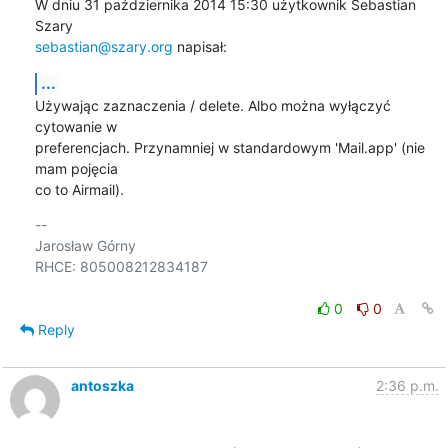
W dniu 31 października 2014 15:30 użytkownik Sebastian 
sebastian@szary.org
 napisał:
...
Używając zaznaczenia / delete. Albo można wyłączyć 
cytowanie w

preferencjach. Przynamniej w standardowym 'Mail.app' (nie 
mam pojęcia

co to Airmail).
-- 

Jarosław Górny

RHCE: 805008212834187

0
0
Reply
antoszka
2:36 p.m.