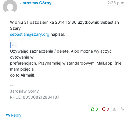
Jarosław Górny
2:35 p.m.
W dniu 31 października 2014 15:30 użytkownik Sebastian 
sebastian@szary.org
 napisał:
...
Używając zaznaczenia / delete. Albo można wyłączyć 
cytowanie w

preferencjach. Przynamniej w standardowym 'Mail.app' (nie 
mam pojęcia

co to Airmail).
-- 

Jarosław Górny

RHCE: 805008212834187

0
0
Reply