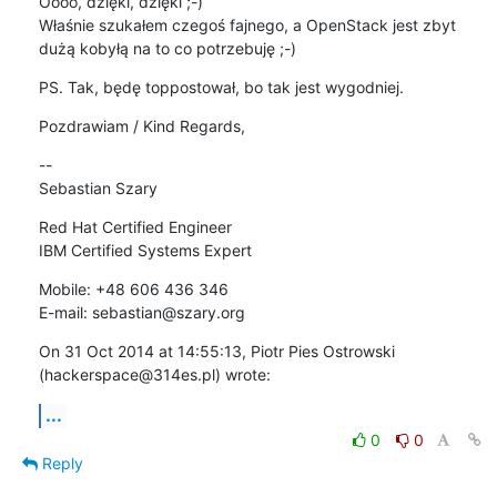
Oooo, dzięki, dzięki ;-)

Właśnie szukałem czegoś fajnego, a OpenStack jest zbyt 
dużą kobyłą na to co potrzebuję ;-)
PS. Tak, będę toppostował, bo tak jest wygodniej.
Pozdrawiam / Kind Regards,
--  

Sebastian Szary
Red Hat Certified Engineer  

IBM Certified Systems Expert
Mobile: +48 606 436 346  

E-mail: sebastian@szary.org
On 31 Oct 2014 at 14:55:13, Piotr Pies Ostrowski 
(hackerspace@314es.pl) wrote:
...
0
0
Reply