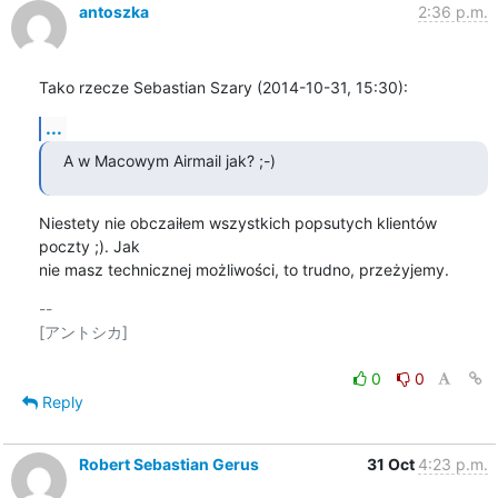
antoszka
2:36 p.m.
Tako rzecze Sebastian Szary (2014-10-31, 15:30):
...
A w Macowym Airmail jak? ;-)
Niestety nie obczaiłem wszystkich popsutych klientów 
poczty ;). Jak

nie masz technicznej możliwości, to trudno, przeżyjemy.
-- 

[アントシカ]

0
0
Reply
Robert Sebastian Gerus
31 Oct
4:23 p.m.