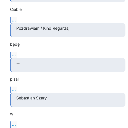
Ciebie
...
Pozdrawiam / Kind Regards,
będę
...
--
pisał
...
Sebastian Szary
w
...