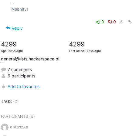
-- 

iNsanity!

0
0
Reply
4299
4299
Age (days ago)
Last active (days ago)
general@lists.hackerspace.pl
7 comments
6 participants
Add to favorites
TAGS
(0)
(6)
PARTICIPANTS
antoszka