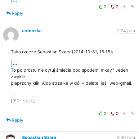
0
0
Reply
antoszka
2:24 p.m.
Tako rzecze Sebastian Szary (2014-10-31, 15:15):
...
To po prostu nie cytuj śmiecia pod spodem, mkay? Jeden 
zwykle

pieprzony klik. Albo strzałka w dół + delete, jeśli web-gmail.
-- 

[アントシカ]

0
0
Reply
Sebastian Szary
2:30 p.m.