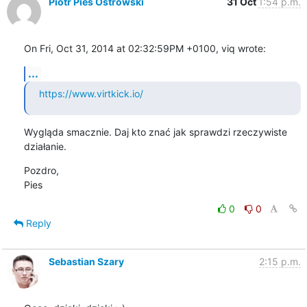
Piotr Pies Ostrowski
31 Oct
1:54 p.m.
On Fri, Oct 31, 2014 at 02:32:59PM +0100, viq wrote:
...
https://www.virtkick.io/
Wygląda smacznie. Daj kto znać jak sprawdzi rzeczywiste 
działanie.
Pozdro,

Pies
0
0
Reply
Sebastian Szary
2:15 p.m.