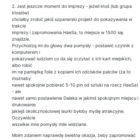
2. Jest jeszcze moment do imprezy - jeżeli ktoś (lub grupa 
ktosiów)

chciałby zrobić jakiś szpanerski projekt do pokazywania w 
trakcie

imprezy i zapromowania HaeSa, to miejsce w 1500 się 
znajdzie.

Przychodzą mi do głowy dwa pomysły - postawić czytnik z 
komputerem i

pokazywać ludziom co da się zczytać z ich kart miejskich, 
albo robić

im na pamiątkę folie z kopiami ich odcisków palców (za to 
możnaby

nawet spokojnie pobierać 5-10 pln od sztuki na rzecz HaeSa) 
- ale

nawet samo postawienie Daleka w jakimś spokojnym miejscu i 
drukowanie

jakiejś okolicznościowej laurki byłoby myślę atrakcyjne. 
Oczywiście

wszelkie inne pomysły mile widziane.
Moim zdaniem naprawdę świetna okazja, żeby zapromować 