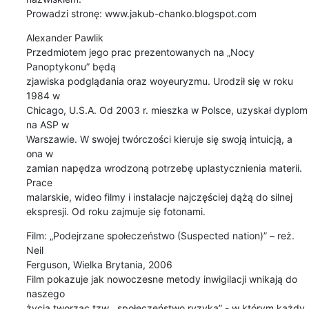
Prowadzi stronę: www.jakub-chanko.blogspot.com
Alexander Pawlik

Przedmiotem jego prac prezentowanych na „Nocy 
Panoptykonu” będą

zjawiska podglądania oraz woyeuryzmu. Urodził się w roku 
1984 w

Chicago, U.S.A. Od 2003 r. mieszka w Polsce, uzyskał dyplom 
na ASP w

Warszawie. W swojej twórczości kieruje się swoją intuicją, a 
ona w

zamian napędza wrodzoną potrzebę uplastycznienia materii. 
Prace

malarskie, wideo filmy i instalacje najczęściej dążą do silnej

ekspresji. Od roku zajmuje się fotonami.
Film: „Podejrzane społeczeństwo (Suspected nation)” – reż. 
Neil

Ferguson, Wielka Brytania, 2006

Film pokazuje jak nowoczesne metody inwigilacji wnikają do 
naszego

życia tworząc tzw. „społeczeństwo ryzyka” - w którym każdy 