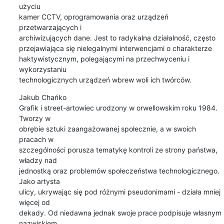
użyciu

kamer CCTV, oprogramowania oraz urządzeń 
przetwarzających i

archiwizujących dane. Jest to radykalna działalność, często

przejawiająca się nielegalnymi interwencjami o charakterze

haktywistycznym, polegającymi na przechwyceniu i 
wykorzystaniu

technologicznych urządzeń wbrew woli ich twórców.
Jakub Chańko

Grafik i street-artowiec urodzony w orwellowskim roku 1984. 
Tworzy w

obrębie sztuki zaangażowanej społecznie, a w swoich 
pracach w

szczególności porusza tematykę kontroli ze strony państwa, 
władzy nad

jednostką oraz problemów społeczeństwa technologicznego. 
Jako artysta

ulicy, ukrywając się pod różnymi pseudonimami - działa mniej 
więcej od

dekady. Od niedawna jednak swoje prace podpisuje własnym 
nazwiskiem.
