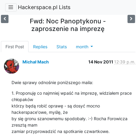
Hackerspace.pl Lists
Fwd: Noc Panoptykonu -
zaproszenie na imprezę
First Post
Replies
Stats
month
Michał Mach
14 Nov 2011
12:39 p.m.
Dwie sprawy odnośnie poniższego maila:
1. Proponuję co najmniej wpaść na imprezę, widziałem prace 
chłopaków

którzy będą robić oprawę - są dosyć mocno 
hackerspace'owe, myślę, że

by się gronu szanownemu spodobały. :-) Rocha Forowicza 
zresztą mam

zamiar przyprowadzić na spotkanie czwartkowe.