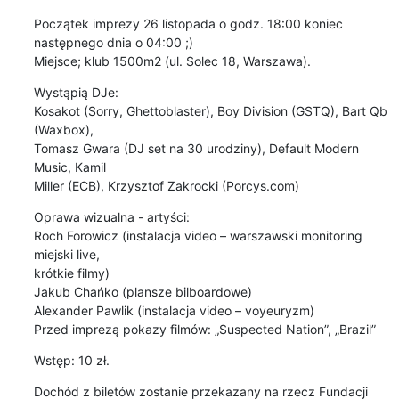
Początek imprezy 26 listopada o godz. 18:00 koniec 
następnego dnia o 04:00 ;)

Miejsce; klub 1500m2 (ul. Solec 18, Warszawa).
Wystąpią DJe:

Kosakot (Sorry, Ghettoblaster), Boy Division (GSTQ), Bart Qb 
(Waxbox),

Tomasz Gwara (DJ set na 30 urodziny), Default Modern 
Music, Kamil

Miller (ECB), Krzysztof Zakrocki (Porcys.com)
Oprawa wizualna - artyści:

Roch Forowicz (instalacja video – warszawski monitoring 
miejski live,

krótkie filmy)

Jakub Chańko (plansze bilboardowe)

Alexander Pawlik (instalacja video – voyeuryzm)

Przed imprezą pokazy filmów: „Suspected Nation”, „Brazil”
Wstęp: 10 zł.
Dochód z biletów zostanie przekazany na rzecz Fundacji 