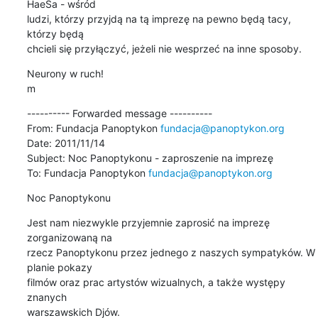
HaeSa - wśród

ludzi, którzy przyjdą na tą imprezę na pewno będą tacy, 
którzy będą

chcieli się przyłączyć, jeżeli nie wesprzeć na inne sposoby.
Neurony w ruch!

m
---------- Forwarded message ----------

From: Fundacja Panoptykon 
fundacja@panoptykon.org
Date: 2011/11/14

Subject: Noc Panoptykonu - zaproszenie na imprezę

To: Fundacja Panoptykon 
fundacja@panoptykon.org
Noc Panoptykonu
Jest nam niezwykle przyjemnie zaprosić na imprezę 
zorganizowaną na

rzecz Panoptykonu przez jednego z naszych sympatyków. W 
planie pokazy

filmów oraz prac artystów wizualnych, a także występy 
znanych

warszawskich Djów.