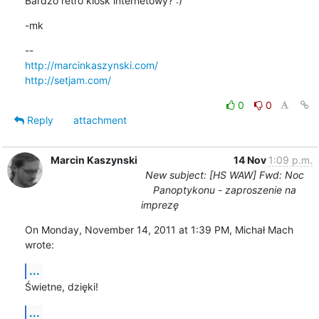
Bardzo retro kiosk internetowy? :)
-mk
http://marcinkaszynski.com/
http://setjam.com/
0
0
Reply
attachment
Marcin Kaszynski
14 Nov
1:09 p.m.
New subject: [HS WAW] Fwd: Noc
Panoptykonu - zaproszenie na
imprezę
On Monday, November 14, 2011 at 1:39 PM, Michał Mach 
wrote:
...
Świetne, dzięki!
...