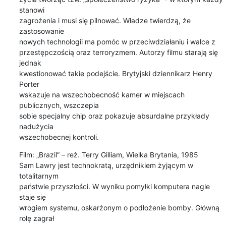
stanowi

zagrożenia i musi się pilnować. Władze twierdzą, że 
zastosowanie

nowych technologii ma pomóc w przeciwdziałaniu i walce z

przestępczością oraz terroryzmem. Autorzy filmu starają się 
jednak

kwestionować takie podejście. Brytyjski dziennikarz Henry 
Porter

wskazuje na wszechobecność kamer w miejscach 
publicznych, wszczepia

sobie specjalny chip oraz pokazuje absurdalne przykłady 
nadużycia

wszechobecnej kontroli.
Film: „Brazil” – reż. Terry Gilliam, Wielka Brytania, 1985

Sam Lawry jest technokratą, urzędnikiem żyjącym w 
totalitarnym

państwie przyszłości. W wyniku pomyłki komputera nagle 
staje się

wrogiem systemu, oskarżonym o podłożenie bomby. Główną 
rolę zagrał
