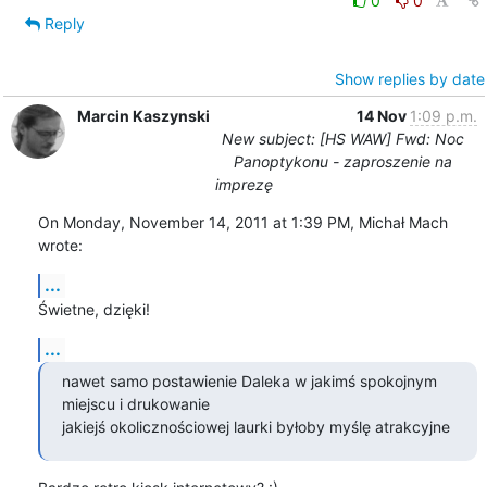
0
0
Reply
Show replies by date
Marcin Kaszynski
14 Nov
1:09 p.m.
New subject: [HS WAW] Fwd: Noc
Panoptykonu - zaproszenie na
imprezę
On Monday, November 14, 2011 at 1:39 PM, Michał Mach 
wrote:
...
Świetne, dzięki!
...
nawet samo postawienie Daleka w jakimś spokojnym 
miejscu i drukowanie

jakiejś okolicznościowej laurki byłoby myślę atrakcyjne