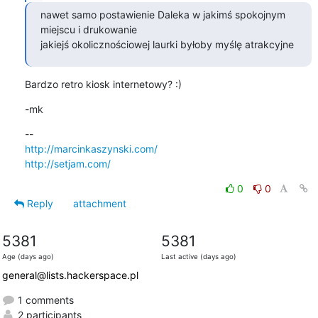
nawet samo postawienie Daleka w jakimś spokojnym 
miejscu i drukowanie

jakiejś okolicznościowej laurki byłoby myślę atrakcyjne
Bardzo retro kiosk internetowy? :)
-mk
http://marcinkaszynski.com/
http://setjam.com/
0
0
Reply
attachment
5381
5381
Age (days ago)
Last active (days ago)
general@lists.hackerspace.pl
1 comments
2 participants