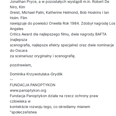
Jonathan Pryce, a w pozostałych wystąpili m.in. Robert De 
Niro, Kim

Greist, Michael Palin, Katherine Helmond, Bob Hoskins i Ian 
Holm. Film

nawiązuje do powieści Orwella Rok 1984. Zdobył nagrodę Los 
Angeles

Critics Award dla najlepszego filmu, dwie nagrody BAFTA 
(najlepsza

scenografia, najlepsze efekty specjalne) oraz dwie nominacje 
do Oscara

za scenariusz oryginalny i scenografię.
pozdrawiam,
Dominika Krzywotulska-Grydlik

--

FUNDACJA PANOPTYKON

www.panoptykon.org

Fundacja Panoptykon działa na rzecz ochrony praw 
człowieka w

kontekście rozwoju tego, co określamy mianem 
"społeczeństwa
