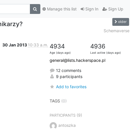
Manage this list
Sign In
Sign Up
older
nikarzy?
Schemaverse
30 Jan 2013
10:33 a.m.
4934
4936
Age (days ago)
Last active (days ago)
general@lists.hackerspace.pl
12 comments
9 participants
Add to favorites
TAGS
(0)
(9)
PARTICIPANTS
antoszka