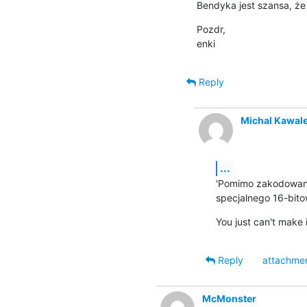
Bendyka jest szansa, że
Pozdr,

enki
Reply
Michal Kawal
...
'Pomimo zakodowani
specjalnego 16-bit
You just can't make i
Reply
attachme
McMonster