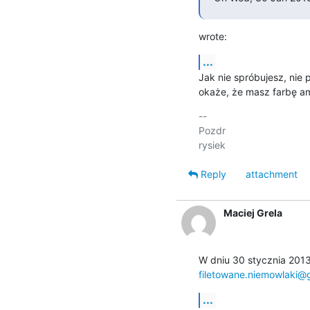
wrote:
...
Jak nie spróbujesz, nie p
okaże, że masz farbę am
-- 

Pozdr

Reply
attachment
Maciej Grela
filetowane.niemowlaki@
...