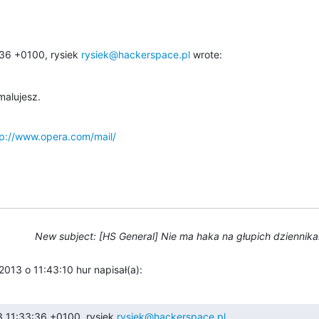
36 +0100, rysiek 
rysiek@hackerspace.pl
 wrote:
malujesz.
tp://www.opera.com/mail/
New subject: [HS General] Nie ma haka na głupich dziennika
2013 o 11:43:10 hur napisał(a):
 11:33:36 +0100, rysiek 
rysiek@hackerspace.pl