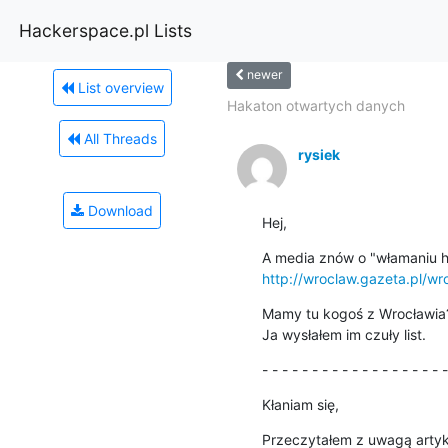
Hackerspace.pl Lists
newer
List overview
Hakaton otwartych danych
All Threads
rysiek
Download
Hej,
http://wroclaw.gazeta.pl/w
Mamy tu kogoś z Wrocławia? 
Ja wysłałem im czuły list.
- - - - - - - - - - - - - - - - - - -
Kłaniam się,
Przeczytałem z uwagą artyk