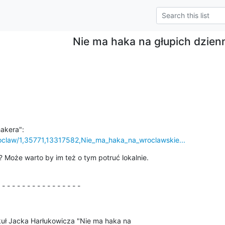
Nie ma haka na głupich dzien
roclaw/1,35771,13317582,Nie_ma_haka_na_wroclawskie...
Może warto by im też o tym potruć lokalnie. 

 - - - - - - - - - - - - - - - -
uł Jacka Harłukowicza "Nie ma haka na 
