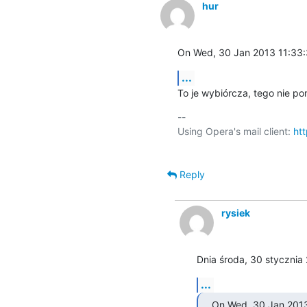
hur
On Wed, 30 Jan 2013 11:33:
...
To je wybiórcza, tego nie po
-- 

Using Opera's mail client: 
ht
Reply
rysiek
Dnia środa, 30 stycznia 
...
On Wed, 30 Jan 2013