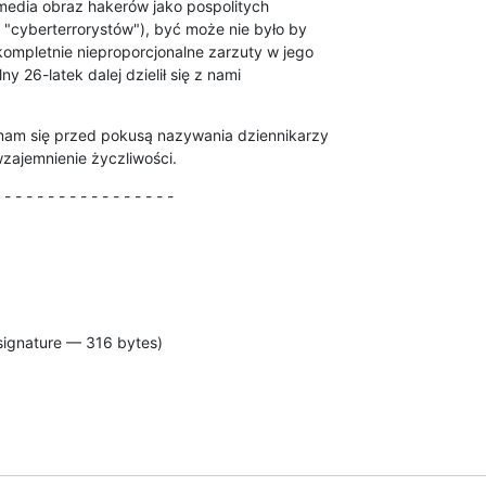
edia obraz hakerów jako pospolitych 

 "cyberterrorystów"), być może nie było by 

ompletnie nieproporcjonalne zarzuty w jego 

y 26-latek dalej dzielił się z nami 

am się przed pokusą nazywania dziennikarzy 

zajemnienie życzliwości.
 - - - - - - - - - - - - - - - -
signature — 316 bytes)