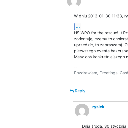
W dniu 2013-01-30 11:33, ry
...
HS:WRO for the rescue! ;) Prz
zorientuję, czemu to cholers
uprzedzić, to zapraszam). Ob
pierwszego eventa hakerspej
Masz coś konkretniejszego n
-- 

Pozdrawiam, Greetings, Gash
Reply
rysiek
Dnia środa, 30 stycznia