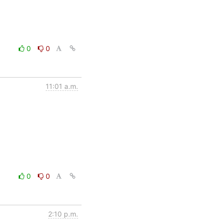
0
0
11:01 a.m.
0
0
2:10 p.m.