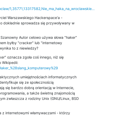
roclaw/1,35771,13317582,Nie_ma_haka_na_wroclawskie...
życiel Warszawskiego Hackerspace'a - 

o dokładnie sprowadza się przywoływany w 

 Szanowny Autor celowo używa słowa "haker" 

em byłby "cracker" lub "internetowy 

ynika to z niewiedzy?
r" oznacza zgoła coś innego, niż się 

ki/Haker_%28slang_komputerowy%29
aktycznych umiejętnościach informatycznych 

dentyfikuje się ze społecznością 

 się bardzo dobrą orientacją w Internecie, 

rogramowania, a także świetną znajomością 

ym zwłaszcza z rodziny Unix (GNU/Linux, BSD 

 z internetowymi włamywaczami - którzy 
