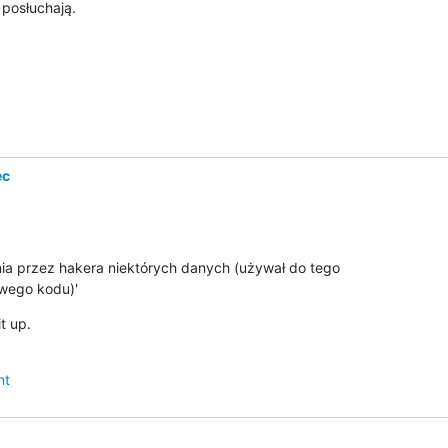
 posłuchają.
ec
a przez hakera niektórych danych (używał do tego

owego kodu)'
t up.
nt