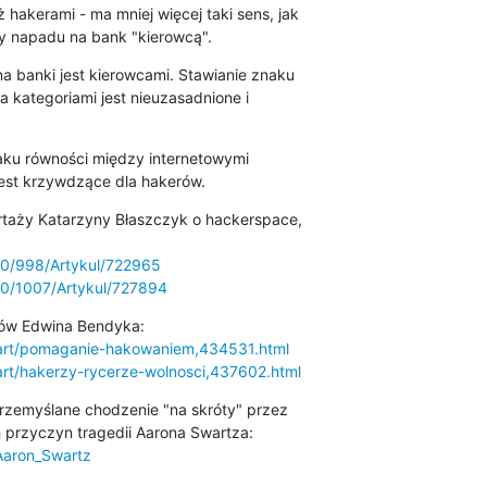
akerami - ma mniej więcej taki sens, jak 

 napadu na bank "kierowcą".
banki jest kierowcami. Stawianie znaku 

kategoriami jest nieuzasadnione i 

aku równości między internetowymi 

est krzywdzące dla hakerów.
taży Katarzyny Błaszczyk o hackerspace, 

/80/998/Artykul/722965
/80/1007/Artykul/727894
l/art/pomaganie-hakowaniem,434531.html
/art/hakerzy-rycerze-wolnosci,437602.html
przemyślane chodzenie "na skróty" przez 

/Aaron_Swartz