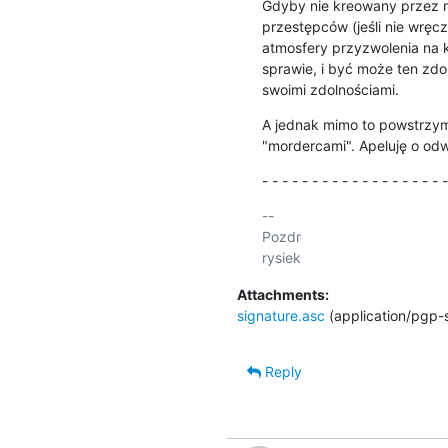
Gdyby nie kreowany przez m
przestępców (jeśli nie wręcz
atmosfery przyzwolenia na k
sprawie, i być może ten zdoln
swoimi zdolnościami.
A jednak mimo to powstrzym
"mordercami". Apeluję o odw
- - - - - - - - - - - - - - - - - - -
-- 

Pozdr

Attachments:
signature.asc
(application/pgp-
Reply