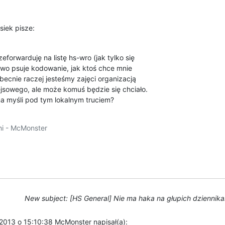
siek pisze:
eforwarduję na listę hs-wro (jak tylko się

two psuje kodowanie, jak ktoś chce mnie

ecnie raczej jesteśmy zajęci organizacją

sowego, ale może komuś będzie się chciało.

a myśli pod tym lokalnym truciem?
i - McMonster

New subject: [HS General] Nie ma haka na głupich dziennika
 2013 o 15:10:38 McMonster napisał(a):