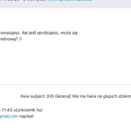
omalujesz. Ale jeśli spróbujesz, może się 

elinową? :)
New subject: [HS General] Nie ma haka na głupich dzienn
gmail.com
 napisał: