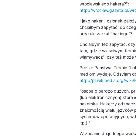
http://wroclaw.gazeta.pl/w
I jako haker - członek-zało
chciałbym zapytać, do czeg
artykule zarzut "hakingu"?
Chciałbym też zapytać, czy
tam, gdzie właściwym termin
włamywacz", czy też może w
Proszę Państwa! Termin "hake
http://pl.wikipedia.org/wi
"osoba o bardzo dużych, pr
(lub elektronicznych) która i
hakerską. Hakerzy odznaczają
znajomością wielu języków p
systemów operacyjnych, w t
itp.)."
Wrzucanie do jednego worka