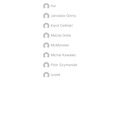
hur
Jaroslaw Gorny
Karol Celiński
Maciej Grela
McMonster
Michal Kawalec
Piotr Szymaniak
rysiek