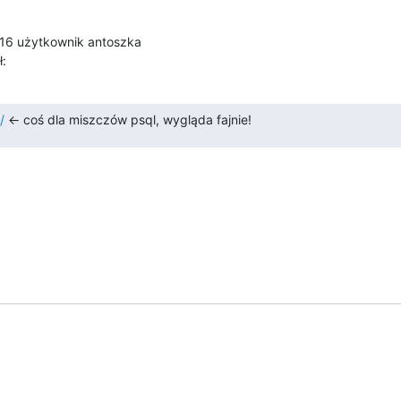
ł:
/
 ← coś dla miszczów psql, wygląda fajnie!