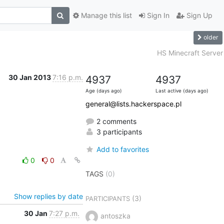
Manage this list
Sign In
Sign Up
older
HS Minecraft Server
30 Jan 2013
7:16 p.m.
4937
4937
Age (days ago)
Last active (days ago)
general@lists.hackerspace.pl
2 comments
3 participants
Add to favorites
0
0
TAGS
(0)
Show replies by date
(3)
PARTICIPANTS
30 Jan
7:27 p.m.
antoszka