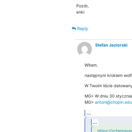
Pozdr,

enki
Reply
Stefan Jeziorski
Witam.
następnym krokiem wolf
W Twoim liście datowan
MG> W dniu 30 stycznia
MG> 
antoni@chopin.edu
...
...
https://schemave