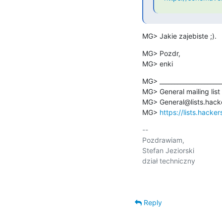
MG> Jakie zajebiste ;).
MG> Pozdr,

MG> enki
MG> ______________________
MG> General mailing list

MG> General@lists.hacke
MG> 
https://lists.hacke
-- 

Pozdrawiam,

Stefan Jeziorski

dział techniczny

Reply