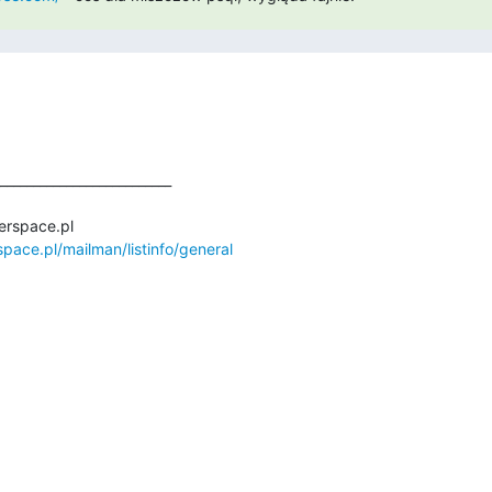
_________________________

rspace.pl

rspace.pl/mailman/listinfo/general