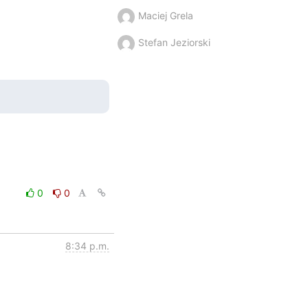
Maciej Grela
Stefan Jeziorski
0
0
8:34 p.m.