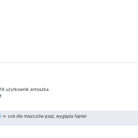
ł:
/
 ← coś dla miszczów psql, wygląda fajnie!