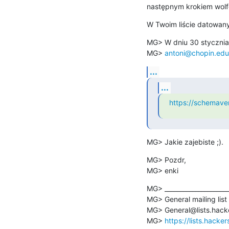
następnym krokiem wolf
W Twoim liście datowan
MG> W dniu 30 stycznia
MG> 
antoni@chopin.edu
...
...
https://schemave
MG> Jakie zajebiste ;).
MG> Pozdr,

MG> enki
MG> ______________________
MG> General mailing list

MG> General@lists.hacke
MG> 
https://lists.hacke