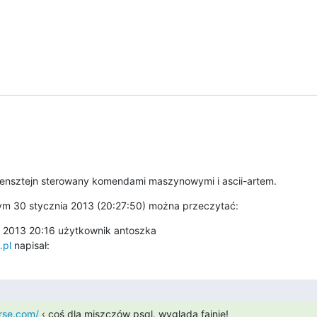
ensztejn sterowany komendami maszynowymi i ascii-artem.
ym 30 stycznia 2013 (20:27:50) można przeczytać:
 2013 20:16 użytkownik antoszka

.pl
 napisał:
rse.com/
 ‹ coś dla miszczów psql, wygląda fajnie!