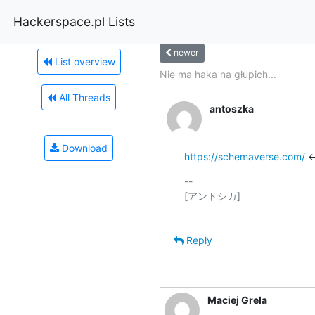
Hackerspace.pl Lists
newer
List overview
Nie ma haka na głupich...
All Threads
antoszka
Download
https://schemaverse.com/
 ←
-- 

[アントシカ]

Reply
Maciej Grela