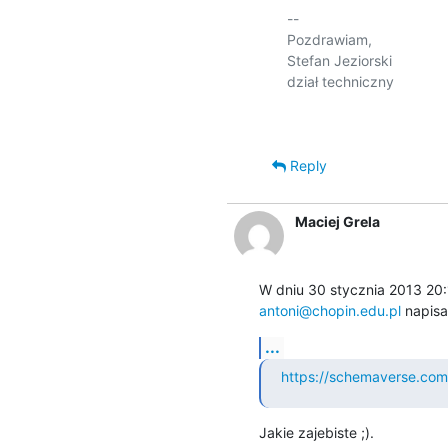
-- 

Pozdrawiam,

Stefan Jeziorski

dział techniczny

Reply
Maciej Grela
antoni@chopin.edu.pl
 napisa
...
https://schemaverse.com
Jakie zajebiste ;).