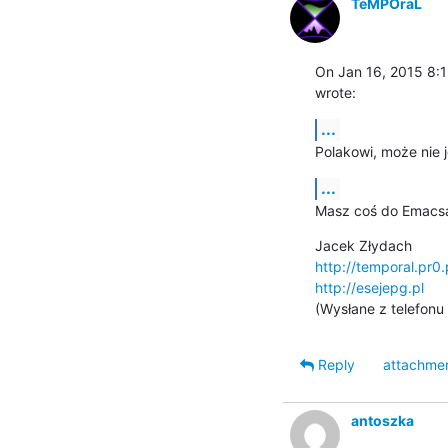
TeMPOraL
On Jan 16, 2015 8:1
wrote:
...
Polakowi, może nie 
...
Masz coś do Emacsa
http://temporal.pr0
http://esejepg.pl
(Wysłane z telefonu 
Reply
attachme
antoszka