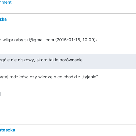
hment
zka
e wikprzybylski@gmail.com (2015-01-16, 10:09):
ogóle nie niszowy, skoro takie porównanie.
ytaj rodziców, czy wiedzą o co chodzi z „tyjanie”.


ntoszka