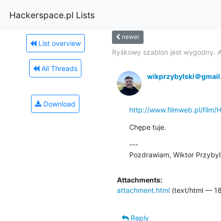
Hackerspace.pl Lists
newer
List overview
Ryśkowy szablon jest wygodny. A.
All Threads
wikprzybylski＠gmail
Download
http://www.filmweb.pl/film
Chępe tuje.
--- 

Pozdrawiam, Wiktor Przybyls
Attachments:
attachment.html
(text/html — 1
Reply