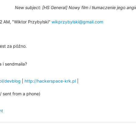
New subject: [HS General] Nowy film i tłumaczenie jego angi
2 AM, "Wiktor Przybylski" 
wikprzybylski@gmail.com
jest za późno.
 i sendmaila?
.pl/devblog
 | 
http://hackerspace-krk.pl
/ sent from a phone)
nt