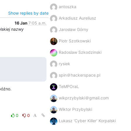
antoszka
Show replies by date
Arkadiusz Aureliusz
16 Jan
7:05 a.m.
elskiej nazwy
Jarosław Górny
Piotr Szotkowski
Radoslaw Szkodzinski
rysiek
spin＠hackerspace.pl
TeMPOraL
późno.
wikprzybylski＠gmail.com
Wiktor Przybylski
0
0
Łukasz 'Cyber Killer' Korpalski