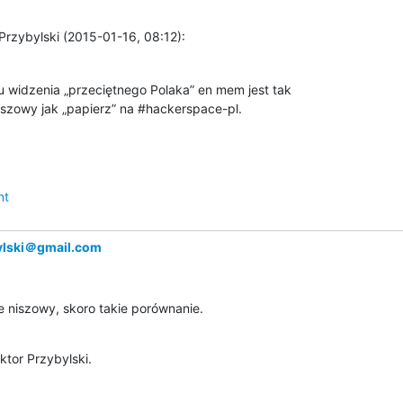
Przybylski (2015-01-16, 08:12):
u widzenia „przeciętnego Polaka” en mem jest tak

iszowy jak „papierz” na #hackerspace-pl.
nt
ylski＠gmail.com
ie niszowy, skoro takie porównanie.
tor Przybylski.