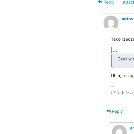
Reply
attac
antos
Tako rzecz
...
Czyli w 
Uhm, to zap
-- 

[アントシカ]
Reply
a