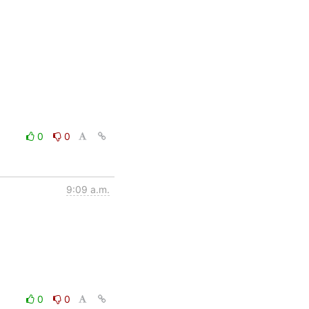
0
0
9:09 a.m.
0
0