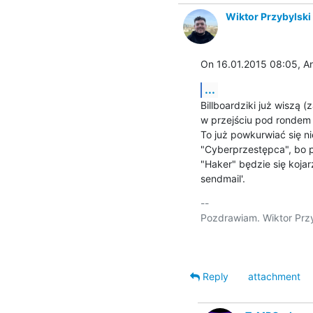
Wiktor Przybylski
On 16.01.2015 08:05, An
...
Billboardziki już wiszą 
w przejściu pod rondem
To już powkurwiać się n
"Cyberprzestępca", bo 
"Haker" będzie się koja
sendmail'.
-- 

Pozdrawiam. Wiktor Przy
Reply
attachment