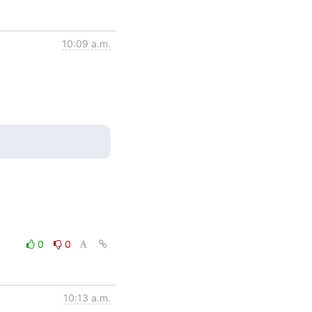
10:09 a.m.
0
0
10:13 a.m.