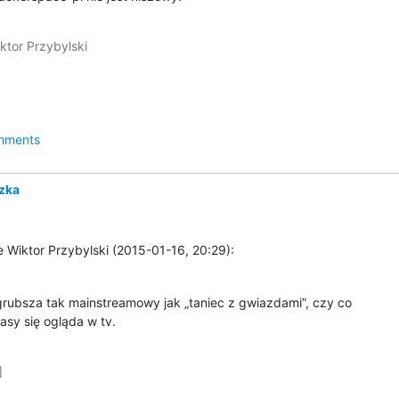
tor Przybylski

hments
zka
 Wiktor Przybylski (2015-01-16, 20:29):
 grubsza tak mainstreamowy jak „taniec z gwiazdami”, czy co

asy się ogląda w tv.