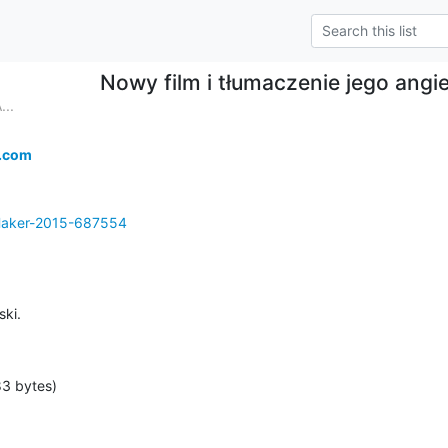
Nowy film i tłumaczenie jego angi
..
.com
/Haker-2015-687554
ki.
83 bytes)