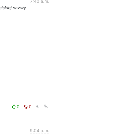
7:40 a.m.
elskiej nazwy
0
0
9:04 a.m.