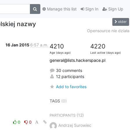
Manage this list
Sign In
Sign Up
older
elskiej nazwy
Opensource nie działa
16 Jan 2015
6:57 a.m.
4210
4220
Age (days ago)
Last active (days ago)
general@lists.hackerspace.pl
30 comments
12 participants
Add to favorites
TAGS
(0)
(12)
PARTICIPANTS
0
0
Andrzej Surowiec