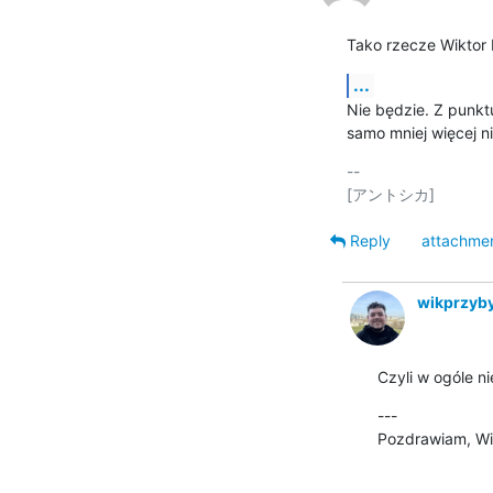
Tako rzecze Wiktor 
...
Nie będzie. Z punkt
samo mniej więcej n
-- 

Reply
attachme
wikprzyb
Czyli w ogóle n
--- 

Pozdrawiam, Wik