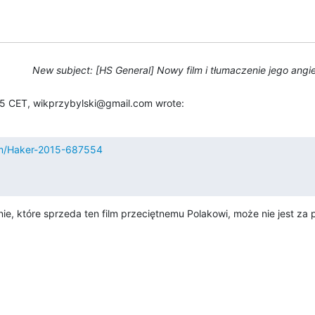
New subject: [HS General] Nowy film i tłumaczenie jego angi
5 CET, wikprzybylski@gmail.com wrote:
ilm/Haker-2015-687554
e, które sprzeda ten film przeciętnemu Polakowi, może nie jest za 