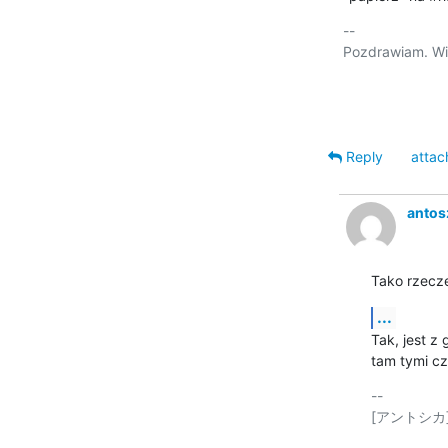
-- 

Pozdrawiam. Wik
Reply
attac
antos
Tako rzecze
...
Tak, jest z
tam tymi cz
-- 
