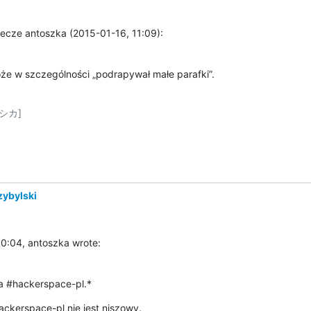
ecze antoszka (2015-01-16, 11:09):
e w szczególności „podrapywał małe parafki”.
シカ]

zybylski
0:04, antoszka wrote:
na #hackerspace-pl.*
ackerspace-pl nie jest niszowy.