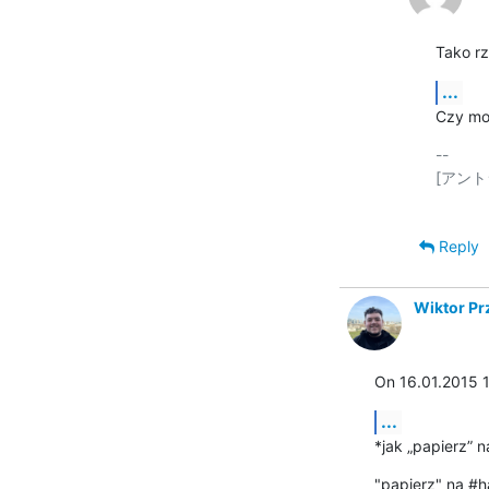
Tako rz
...
Czy moż
-- 

[アント
Reply
Wiktor Pr
On 16.01.2015 1
...
*jak „papierz” 
"papierz" na #h