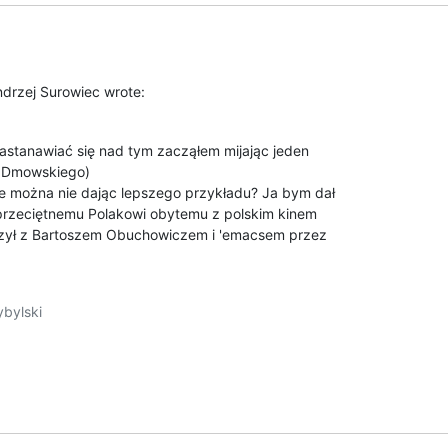
drzej Surowiec wrote:
(zastanawiać się nad tym zacząłem mijając jeden

 Dmowskiego)

ie można nie dając lepszego przykładu? Ja bym dał

przeciętnemu Polakowi obytemu z polskim kinem

rzył z Bartoszem Obuchowiczem i 'emacsem przez

bylski
