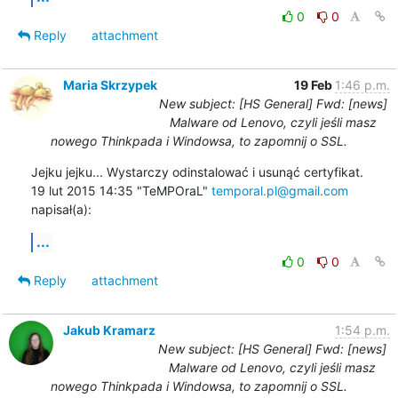
0
0
Reply
attachment
Maria Skrzypek
19 Feb
1:46 p.m.
New subject: [HS General] Fwd: [news]
Malware od Lenovo, czyli jeśli masz
nowego Thinkpada i Windowsa, to zapomnij o SSL.
Jejku jejku... Wystarczy odinstalować i usunąć certyfikat.

19 lut 2015 14:35 "TeMPOraL" 
temporal.pl@gmail.com
napisał(a):
...
0
0
Reply
attachment
Jakub Kramarz
1:54 p.m.
New subject: [HS General] Fwd: [news]
Malware od Lenovo, czyli jeśli masz
nowego Thinkpada i Windowsa, to zapomnij o SSL.