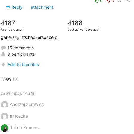
0
0
Reply
attachment
4187
4188
Age (days ago)
Last active (days ago)
general@lists.hackerspace.pl
15 comments
9 participants
Add to favorites
TAGS
(0)
(9)
PARTICIPANTS
Andrzej Surowiec
antoszka
Jakub Kramarz