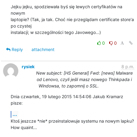
Jejku jejku, spodziewała byś się lewych certyfikatów na 
nowym

laptopie? (Tak, ja tak. Choć nie przeglądam certificate store'a 
po czystej

instalacji; w szczególności tego Javowego...)
0
0
Reply
attachment
rysiek
8 p.m.
New subject: [HS General] Fwd: [news] Malware
od Lenovo, czyli jeśli masz nowego Thinkpada i
Windowsa, to zapomnij o SSL.
Dnia czwartek, 19 lutego 2015 14:54:06 Jakub Kramarz 
pisze:
...
Ktoś jeszcze *nie* przeinstalowuje systemu na nowym lapku? 
How quaint...