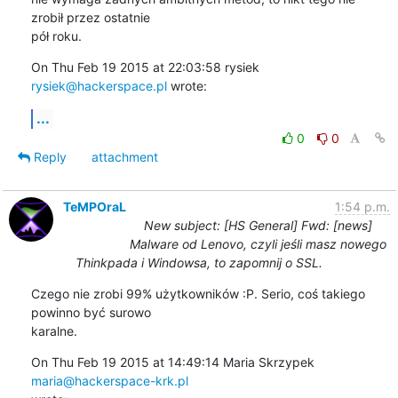
zrobił przez ostatnie

pół roku.
On Thu Feb 19 2015 at 22:03:58 rysiek 
rysiek@hackerspace.pl
 wrote:
...
0
0
Reply
attachment
TeMPOraL
1:54 p.m.
New subject: [HS General] Fwd: [news]
Malware od Lenovo, czyli jeśli masz nowego
Thinkpada i Windowsa, to zapomnij o SSL.
Czego nie zrobi 99% użytkowników :P. Serio, coś takiego 
powinno być surowo

karalne.
On Thu Feb 19 2015 at 14:49:14 Maria Skrzypek 
maria@hackerspace-krk.pl