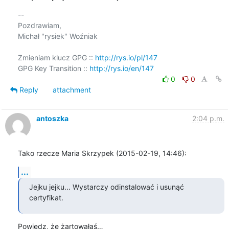
-- 

Pozdrawiam,

Michał "rysiek" Woźniak

Zmieniam klucz GPG :: 
http://rys.io/pl/147
GPG Key Transition :: 
http://rys.io/en/147
0
0
Reply
attachment
antoszka
2:04 p.m.
Tako rzecze Maria Skrzypek (2015-02-19, 14:46):
...
Jejku jejku... Wystarczy odinstalować i usunąć 
certyfikat.
Powiedz, że żartowałaś…