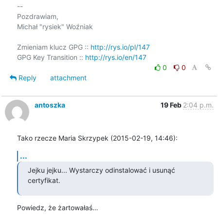
-- 

Pozdrawiam,

Michał "rysiek" Woźniak

Zmieniam klucz GPG :: 
http://rys.io/pl/147
GPG Key Transition :: 
http://rys.io/en/147
0
0
Reply
attachment
antoszka
19 Feb
2:04 p.m.
Tako rzecze Maria Skrzypek (2015-02-19, 14:46):
...
Jejku jejku... Wystarczy odinstalować i usunąć 
certyfikat.
Powiedz, że żartowałaś…