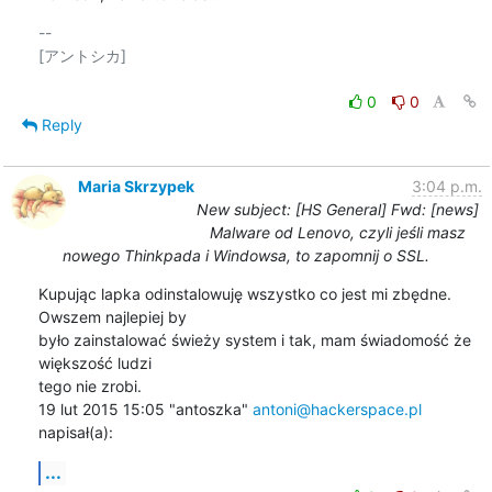
-- 

[アントシカ]

0
0
Reply
Maria Skrzypek
3:04 p.m.
New subject: [HS General] Fwd: [news]
Malware od Lenovo, czyli jeśli masz
nowego Thinkpada i Windowsa, to zapomnij o SSL.
Kupując lapka odinstalowuję wszystko co jest mi zbędne. 
Owszem najlepiej by

było zainstalować świeży system i tak, mam świadomość że 
większość ludzi

tego nie zrobi.

19 lut 2015 15:05 "antoszka" 
antoni@hackerspace.pl
napisał(a):
...