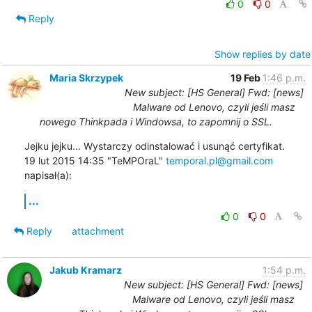
0
0
Reply
Show replies by date
Maria Skrzypek
19 Feb
1:46 p.m.
New subject: [HS General] Fwd: [news]
Malware od Lenovo, czyli jeśli masz
nowego Thinkpada i Windowsa, to zapomnij o SSL.
Jejku jejku... Wystarczy odinstalować i usunąć certyfikat.

19 lut 2015 14:35 "TeMPOraL" 
temporal.pl@gmail.com
napisał(a):
...
0
0
Reply
attachment
Jakub Kramarz
1:54 p.m.
New subject: [HS General] Fwd: [news]
Malware od Lenovo, czyli jeśli masz