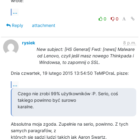
wrote:
...
0
0
Reply
attachment
rysiek
8 p.m.
New subject: [HS General] Fwd: [news] Malware
od Lenovo, czyli jeśli masz nowego Thinkpada i
Windowsa, to zapomnij o SSL.
Dnia czwartek, 19 lutego 2015 13:54:50 TeMPOraL pisze:
...
Czego nie zrobi 99% użytkowników :P. Serio, coś 
takiego powinno być surowo

karalne.
Absolutna moja zgoda. Zupełnie na serio, powinno. Z tych 
samych paragrafów, z 

których się sądzi ludzi takich jak Aaron Swartz.