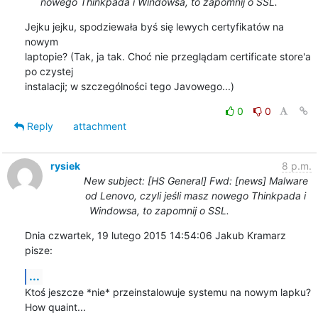
nowego Thinkpada i Windowsa, to zapomnij o SSL.
Jejku jejku, spodziewała byś się lewych certyfikatów na 
nowym

laptopie? (Tak, ja tak. Choć nie przeglądam certificate store'a 
po czystej

instalacji; w szczególności tego Javowego...)
0
0
Reply
attachment
rysiek
8 p.m.
New subject: [HS General] Fwd: [news] Malware
od Lenovo, czyli jeśli masz nowego Thinkpada i
Windowsa, to zapomnij o SSL.
Dnia czwartek, 19 lutego 2015 14:54:06 Jakub Kramarz 
pisze:
...
Ktoś jeszcze *nie* przeinstalowuje systemu na nowym lapku? 
How quaint...