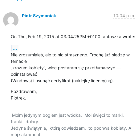
Piotr Szymaniak
10:04 p.m.
On Thu, Feb 19, 2015 at 03:04:25PM +0100, antoszka wrote:
...
Nie zrozumiałeś, ale to nic strasznego. Trochę już siedzę w 
temacie

„zrozum kobiety”, więc postaram się przetłumaczyć — 
odinstalować

(Windows) i usunąć certyfikat (naklejkę licencyjną).
Pozdrawiam,

Piotrek.
-- 

 Moim jedynym bogiem jest wódka.  Moi święci to marki, 
franki i dolary.

Jedyna świątynia,  którą odwiedzam,  to pochwa kobiety. A 
mój sakrament
