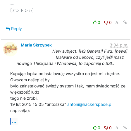
-- 

[アントシカ]

0
0
Reply
Maria Skrzypek
3:04 p.m.
New subject: [HS General] Fwd: [news]
Malware od Lenovo, czyli jeśli masz
nowego Thinkpada i Windowsa, to zapomnij o SSL.
Kupując lapka odinstalowuję wszystko co jest mi zbędne. 
Owszem najlepiej by

było zainstalować świeży system i tak, mam świadomość że 
większość ludzi

tego nie zrobi.

19 lut 2015 15:05 "antoszka" 
antoni@hackerspace.pl
napisał(a):
...
0
0