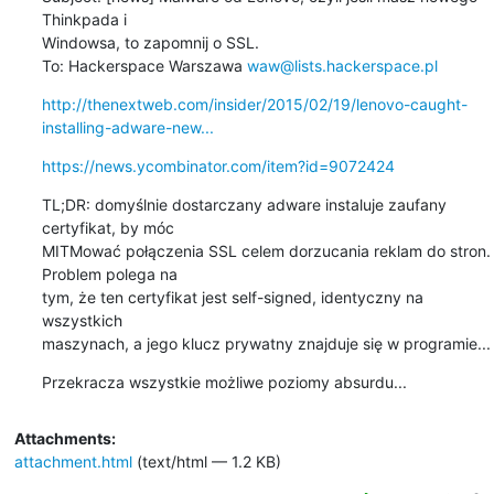
Thinkpada i

Windowsa, to zapomnij o SSL.

To: Hackerspace Warszawa 
waw@lists.hackerspace.pl
http://thenextweb.com/insider/2015/02/19/lenovo-caught-
installing-adware-new...
https://news.ycombinator.com/item?id=9072424
TL;DR: domyślnie dostarczany adware instaluje zaufany 
certyfikat, by móc

MITMować połączenia SSL celem dorzucania reklam do stron. 
Problem polega na

tym, że ten certyfikat jest self-signed, identyczny na 
wszystkich

maszynach, a jego klucz prywatny znajduje się w programie...
Przekracza wszystkie możliwe poziomy absurdu...
Attachments:
attachment.html
(text/html — 1.2 KB)