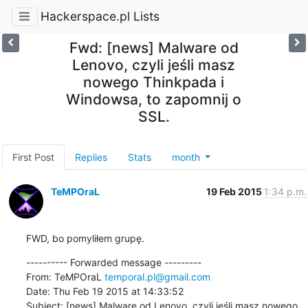
Hackerspace.pl Lists
Fwd: [news] Malware od
Lenovo, czyli jeśli masz
nowego Thinkpada i
Windowsa, to zapomnij o
SSL.
First Post
Replies
Stats
month
TeMPOraL
19 Feb 2015
1:34 p.m.
FWD, bo pomyliłem grupę.
---------- Forwarded message ---------

From: TeMPOraL 
temporal.pl@gmail.com
Date: Thu Feb 19 2015 at 14:33:52

Subject: [news] Malware od Lenovo, czyli jeśli masz nowego 