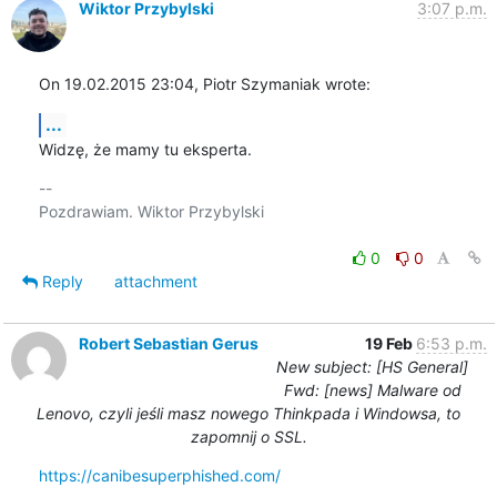
Wiktor Przybylski
3:07 p.m.
On 19.02.2015 23:04, Piotr Szymaniak wrote:
...
Widzę, że mamy tu eksperta.
-- 

Pozdrawiam. Wiktor Przybylski

0
0
Reply
attachment
Robert Sebastian Gerus
19 Feb
6:53 p.m.
New subject: [HS General]
Fwd: [news] Malware od
Lenovo, czyli jeśli masz nowego Thinkpada i Windowsa, to
zapomnij o SSL.
https://canibesuperphished.com/