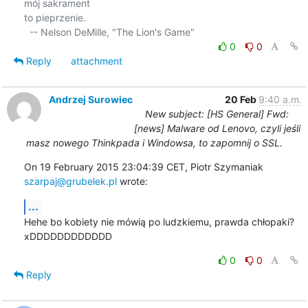
mój sakrament

to pieprzenie.

0
0
Reply
attachment
Andrzej Surowiec
20 Feb
9:40 a.m.
New subject: [HS General] Fwd:
[news] Malware od Lenovo, czyli jeśli
masz nowego Thinkpada i Windowsa, to zapomnij o SSL.
On 19 February 2015 23:04:39 CET, Piotr Szymaniak 
szarpaj@grubelek.pl
 wrote:
...
Hehe bo kobiety nie mówią po ludzkiemu, prawda chłopaki? 
xDDDDDDDDDDDD
0
0
Reply