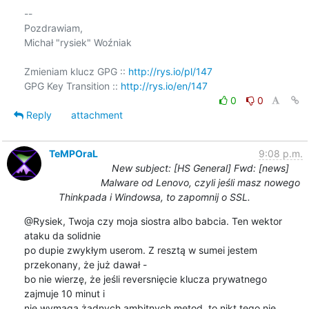
-- 

Pozdrawiam,

Michał "rysiek" Woźniak

Zmieniam klucz GPG :: 
http://rys.io/pl/147
GPG Key Transition :: 
http://rys.io/en/147
0
0
Reply
attachment
TeMPOraL
9:08 p.m.
New subject: [HS General] Fwd: [news]
Malware od Lenovo, czyli jeśli masz nowego
Thinkpada i Windowsa, to zapomnij o SSL.
@Rysiek, Twoja czy moja siostra albo babcia. Ten wektor 
ataku da solidnie

po dupie zwykłym userom. Z resztą w sumei jestem 
przekonany, że już dawał -

bo nie wierzę, że jeśli reversnięcie klucza prywatnego 
zajmuje 10 minut i

nie wymaga żadnych ambitnych metod, to nikt tego nie 