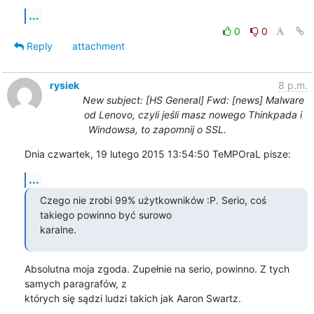
...
0
0
Reply
attachment
rysiek
8 p.m.
New subject: [HS General] Fwd: [news] Malware
od Lenovo, czyli jeśli masz nowego Thinkpada i
Windowsa, to zapomnij o SSL.
Dnia czwartek, 19 lutego 2015 13:54:50 TeMPOraL pisze:
...
Czego nie zrobi 99% użytkowników :P. Serio, coś 
takiego powinno być surowo

karalne.
Absolutna moja zgoda. Zupełnie na serio, powinno. Z tych 
samych paragrafów, z 

których się sądzi ludzi takich jak Aaron Swartz.