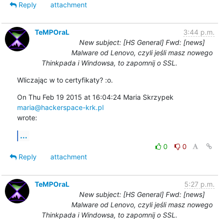
Reply
attachment
TeMPOraL
3:44 p.m.
New subject: [HS General] Fwd: [news]
Malware od Lenovo, czyli jeśli masz nowego
Thinkpada i Windowsa, to zapomnij o SSL.
Wliczając w to certyfikaty? :o.
On Thu Feb 19 2015 at 16:04:24 Maria Skrzypek 
maria@hackerspace-krk.pl
wrote:
...
0
0
Reply
attachment
TeMPOraL
5:27 p.m.
New subject: [HS General] Fwd: [news]
Malware od Lenovo, czyli jeśli masz nowego
Thinkpada i Windowsa, to zapomnij o SSL.