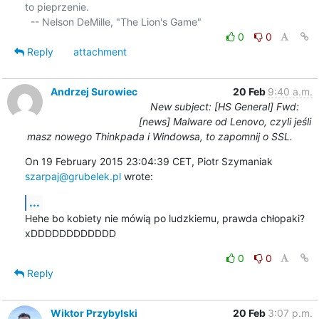
to pieprzenie.

0
0
Reply
attachment
Andrzej Surowiec
20 Feb
9:40 a.m.
New subject: [HS General] Fwd:
[news] Malware od Lenovo, czyli jeśli
masz nowego Thinkpada i Windowsa, to zapomnij o SSL.
On 19 February 2015 23:04:39 CET, Piotr Szymaniak 
szarpaj@grubelek.pl
 wrote:
...
Hehe bo kobiety nie mówią po ludzkiemu, prawda chłopaki? 
xDDDDDDDDDDDD
0
0
Reply
Wiktor Przybylski
20 Feb
3:07 p.m.