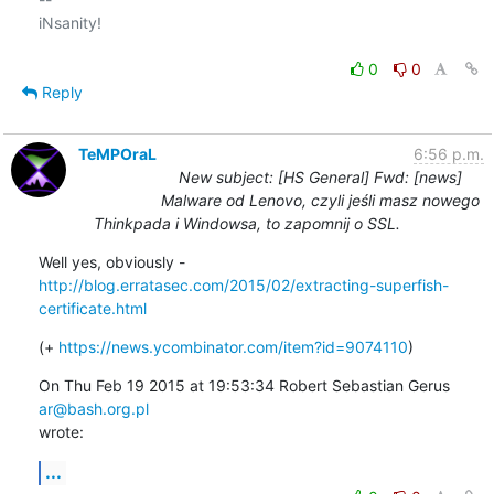
iNsanity!

0
0
Reply
TeMPOraL
6:56 p.m.
New subject: [HS General] Fwd: [news]
Malware od Lenovo, czyli jeśli masz nowego
Thinkpada i Windowsa, to zapomnij o SSL.
http://blog.erratasec.com/2015/02/extracting-superfish-
certificate.html
(+ 
https://news.ycombinator.com/item?id=9074110
)
On Thu Feb 19 2015 at 19:53:34 Robert Sebastian Gerus 
ar@bash.org.pl
wrote:
...