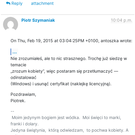
Reply
attachment
Piotr Szymaniak
10:04 p.m.
On Thu, Feb 19, 2015 at 03:04:25PM +0100, antoszka wrote:
...
Nie zrozumiałeś, ale to nic strasznego. Trochę już siedzę w 
temacie

„zrozum kobiety”, więc postaram się przetłumaczyć — 
odinstalować

(Windows) i usunąć certyfikat (naklejkę licencyjną).
Pozdrawiam,

Piotrek.
-- 

 Moim jedynym bogiem jest wódka.  Moi święci to marki, 
franki i dolary.

Jedyna świątynia,  którą odwiedzam,  to pochwa kobiety. A 