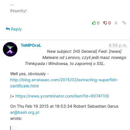
-- 

iNsanity!

0
0
Reply
TeMPOraL
6:56 p.m.
New subject: [HS General] Fwd: [news]
Malware od Lenovo, czyli jeśli masz nowego
Thinkpada i Windowsa, to zapomnij o SSL.
http://blog.erratasec.com/2015/02/extracting-superfish-
certificate.html
(+ 
https://news.ycombinator.com/item?id=9074110
)
On Thu Feb 19 2015 at 19:53:34 Robert Sebastian Gerus 
ar@bash.org.pl
wrote:
...