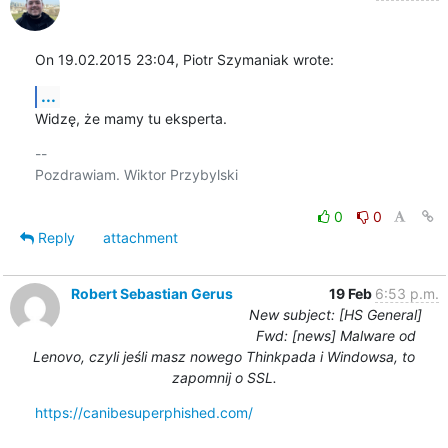
On 19.02.2015 23:04, Piotr Szymaniak wrote:
...
Widzę, że mamy tu eksperta.
-- 

Pozdrawiam. Wiktor Przybylski

0
0
Reply
attachment
Robert Sebastian Gerus
19 Feb
6:53 p.m.
New subject: [HS General]
Fwd: [news] Malware od
Lenovo, czyli jeśli masz nowego Thinkpada i Windowsa, to
zapomnij o SSL.
https://canibesuperphished.com/
-- 
