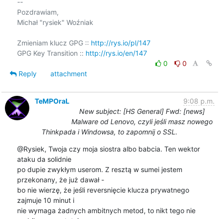
-- 

Pozdrawiam,

Michał "rysiek" Woźniak

Zmieniam klucz GPG :: 
http://rys.io/pl/147
GPG Key Transition :: 
http://rys.io/en/147
0
0
Reply
attachment
TeMPOraL
9:08 p.m.
New subject: [HS General] Fwd: [news]
Malware od Lenovo, czyli jeśli masz nowego
Thinkpada i Windowsa, to zapomnij o SSL.
@Rysiek, Twoja czy moja siostra albo babcia. Ten wektor 
ataku da solidnie

po dupie zwykłym userom. Z resztą w sumei jestem 
przekonany, że już dawał -

bo nie wierzę, że jeśli reversnięcie klucza prywatnego 
zajmuje 10 minut i

nie wymaga żadnych ambitnych metod, to nikt tego nie 