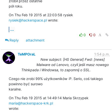
zrobił przez ostatnie

pół roku.
On Thu Feb 19 2015 at 22:03:58 rysiek 
rysiek@hackerspace.pl
 wrote:
...
0
0
Reply
attachment
TeMPOraL
1:54 p.m.
New subject: [HS General] Fwd: [news]
Malware od Lenovo, czyli jeśli masz nowego
Thinkpada i Windowsa, to zapomnij o SSL.
Czego nie zrobi 99% użytkowników :P. Serio, coś takiego 
powinno być surowo

karalne.
On Thu Feb 19 2015 at 14:49:14 Maria Skrzypek 
maria@hackerspace-krk.pl
wrote: