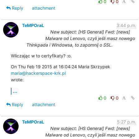
0
0
Reply
attachment
TeMPOraL
3:44 p.m.
New subject: [HS General] Fwd: [news]
Malware od Lenovo, czyli jeśli masz nowego
Thinkpada i Windowsa, to zapomnij o SSL.
Wliczając w to certyfikaty? :o.
On Thu Feb 19 2015 at 16:04:24 Maria Skrzypek 
maria@hackerspace-krk.pl
wrote:
...
0
0
Reply
attachment
TeMPOraL
5:27 p.m.
New subject: [HS General] Fwd: [news]
Malware od Lenovo, czyli jeśli masz nowego