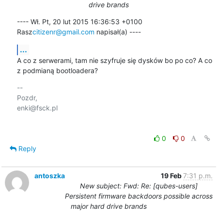
drive brands
---- Wł. Pt, 20 lut 2015 16:36:53 +0100 
Rasz
citizenr@gmail.com
 napisał(a) ----
...
A co z serwerami, tam nie szyfruje się dysków bo po co? A co 
z podmianą bootloadera?
-- 

Pozdr,

enki@fsck.pl

0
0
Reply
antoszka
19 Feb
7:31 p.m.
New subject: Fwd: Re: [qubes-users]
Persistent firmware backdoors possible across
major hard drive brands