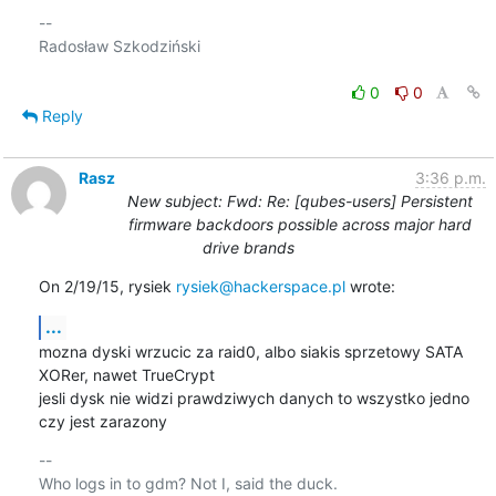
-- 

Radosław Szkodziński

0
0
Reply
Rasz
3:36 p.m.
New subject: Fwd: Re: [qubes-users] Persistent
firmware backdoors possible across major hard
drive brands
On 2/19/15, rysiek 
rysiek@hackerspace.pl
 wrote:
...
mozna dyski wrzucic za raid0, albo siakis sprzetowy SATA 
XORer, nawet TrueCrypt

jesli dysk nie widzi prawdziwych danych to wszystko jedno 
czy jest zarazony
-- 

Who logs in to gdm? Not I, said the duck.
