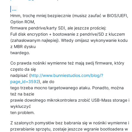
...
Hmm, trochę mniej bezpiecznie (musisz zaufać w BIOS/UEFI, 
Option ROM,

firmware pendrive/karty SD), ale jeszcze prościej:

Full disk encryption + bootowanie z pendrive/SD z kluczem

(zahasłowanym najlepiej). Wtedy omijasz wykonywanie kodu 
z MBR dysku

twardego.
Co prawda nośniki wymienne też mają swój firmware, który 
często da się

nadpisać (
http://www.bunniestudios.com/blog/?
page_id=3592
), ale do

tego trzeba mocno targetowanego ataku. Ponadto, można 
też na bazie

prawie dowolnego mikrokontrolera zrobić USB-Mass storage i 
wykluczyć

ten problem.
Z szalonych pomysłów bez babrania się w nośniki wymienne i

przerabianie sprzętu, zostaje jeszcze wgranie bootloadera w 