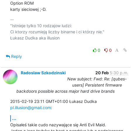
Option ROM

karty sieciowej ;-D.
-- 

"Istnieje tylko 10 rodzajow ludzi:

Ci ktorzy rozumieją liczby binarne i ci którzy nie."

Łukasz Dudka aka illusion

0
0
Reply
Radoslaw Szkodzinski
20 Feb
5:30 p.m.
New subject: Fwd: Re: [qubes-
users] Persistent firmware
backdoors possible across major hard drive brands
2015-02-19 23:11 GMT+01:00 Łukasz Dudka 
pl.illusion@gmail.com
:
...
Opisałeś takie cudo nazywające się Anti Evil Maid.

Jeden z jego trybów to boot z pendrive lub z podpisanego 