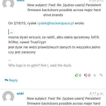
New subject: Fwd: Re: [qubes-users] Persistent
firmware backdoors possible across major hard
drive brands
On 2/19/15, rysiek 
rysiek@hackerspace.pl
 wrote:
...
mozna dyski wrzucic za raid0, albo siakis sprzetowy SATA 
XORer, nawet TrueCrypt

jesli dysk nie widzi prawdziwych danych to wszystko jedno 
czy jest zarazony
-- 

Who logs in to gdm? Not I, said the duck.

0
0
Reply
enki
4:17 p.m.
New subject: Fwd: Re: [qubes-users] Persistent
firmware backdoors possible across major hard