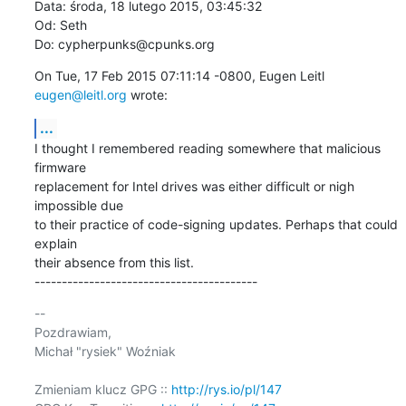
Data: środa, 18 lutego 2015, 03:45:32

Od: Seth

Do: cypherpunks@cpunks.org
On Tue, 17 Feb 2015 07:11:14 -0800, Eugen Leitl 
eugen@leitl.org
 wrote:
...
I thought I remembered reading somewhere that malicious 
firmware  

replacement for Intel drives was either difficult or nigh 
impossible due  

to their practice of code-signing updates. Perhaps that could 
explain  

their absence from this list.

-----------------------------------------
-- 

Pozdrawiam,

Michał "rysiek" Woźniak

Zmieniam klucz GPG :: 
http://rys.io/pl/147