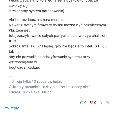
Wada: Zadziała tylko z jedną serią dysków (chyba, że 
stworzy się

inteligentny system patchowania).
Ale jest też lepsza strona medalu:

Nawet z trefnym firmware dysku można być bezpiecznym. 
Kluczem jest

tutaj zaszyfrowanie całych partycji oraz stworzyć chain-of-
trust

pokroju Intel TXT (najlepiej, gdy nie będzie to Intel TXT ;-)), 
tak

aby nie pozwolić na odszyfrowanie systemu przy 
wstrzykniętym w

bootloader kodzie.
-- 

"Istnieje tylko 10 rodzajow ludzi:

Ci ktorzy rozumieją liczby binarne i ci którzy nie."

Łukasz Dudka aka illusion

0
0
Reply