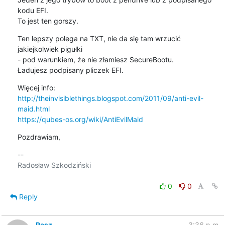
kodu EFI.

To jest ten gorszy.
Ten lepszy polega na TXT, nie da się tam wrzucić 
jakiejkolwiek pigułki

- pod warunkiem, że nie złamiesz SecureBootu.

Ładujesz podpisany pliczek EFI.
http://theinvisiblethings.blogspot.com/2011/09/anti-evil-
maid.html
https://qubes-os.org/wiki/AntiEvilMaid
Pozdrawiam,
-- 

Radosław Szkodziński

0
0
Reply
Rasz
3:36 p.m.