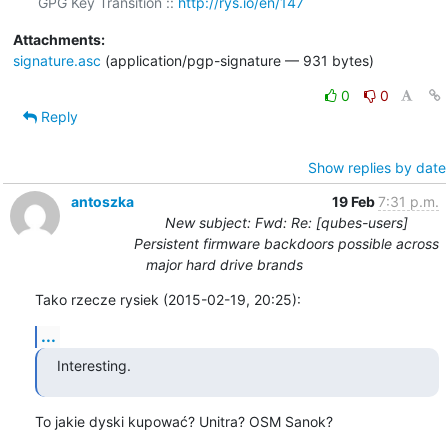
GPG Key Transition :: 
http://rys.io/en/147
Attachments:
signature.asc
(application/pgp-signature — 931 bytes)
0
0
Reply
Show replies by date
antoszka
19 Feb
7:31 p.m.
New subject: Fwd: Re: [qubes-users]
Persistent firmware backdoors possible across
major hard drive brands
Tako rzecze rysiek (2015-02-19, 20:25):
...
Interesting.
To jakie dyski kupować? Unitra? OSM Sanok?