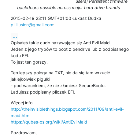
users] Persistent firmware
backdoors possible across major hard drive brands
2015-02-19 23:11 GMT+01:00 Łukasz Dudka 
pl.illusion@gmail.com
:
...
Opisałeś takie cudo nazywające się Anti Evil Maid.

Jeden z jego trybów to boot z pendrive lub z podpisanego 
kodu EFI.

To jest ten gorszy.
Ten lepszy polega na TXT, nie da się tam wrzucić 
jakiejkolwiek pigułki

- pod warunkiem, że nie złamiesz SecureBootu.

Ładujesz podpisany pliczek EFI.
http://theinvisiblethings.blogspot.com/2011/09/anti-evil-
maid.html
https://qubes-os.org/wiki/AntiEvilMaid
Pozdrawiam,