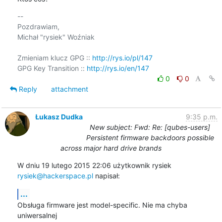
-- 

Pozdrawiam,

Michał "rysiek" Woźniak

Zmieniam klucz GPG :: 
http://rys.io/pl/147
GPG Key Transition :: 
http://rys.io/en/147
0
0
Reply
attachment
Łukasz Dudka
9:35 p.m.
New subject: Fwd: Re: [qubes-users]
Persistent firmware backdoors possible
across major hard drive brands
W dniu 19 lutego 2015 22:06 użytkownik rysiek 
rysiek@hackerspace.pl
 napisał:
...
Obsługa firmware jest model-specific. Nie ma chyba 
uniwersalnej
