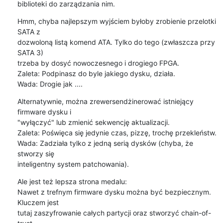
biblioteki do zarządzania nim.
Hmm, chyba najlepszym wyjściem byłoby zrobienie przelotki 
SATA z

dozwoloną listą komend ATA. Tylko do tego (zwłaszcza przy 
SATA 3)

trzeba by dosyć nowoczesnego i drogiego FPGA.

Zaleta: Podpinasz do byle jakiego dysku, działa.

Wada: Drogie jak ....
Alternatywnie, można zrewersendżinerować istniejący 
firmware dysku i

"wyłączyć" lub zmienić sekwencję aktualizacji.

Zaleta: Poświęca się jedynie czas, pizzę, trochę przekleństw.

Wada: Zadziała tylko z jedną serią dysków (chyba, że 
stworzy się

inteligentny system patchowania).
Ale jest też lepsza strona medalu:

Nawet z trefnym firmware dysku można być bezpiecznym. 
Kluczem jest

tutaj zaszyfrowanie całych partycji oraz stworzyć chain-of-