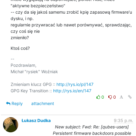
"aktywne bezpieczeństwo" 

-- czy da się jakoś samemu zrobić kpię zapasową firmware'u 
dysku, i np. 

regularnie przywracać lub nawet porównywać, sprawdzając, 
czy coś się nie 

zmieniło?
Ktoś coś?
-- 

Pozdrawiam,

Michał "rysiek" Woźniak

Zmieniam klucz GPG :: 
http://rys.io/pl/147
GPG Key Transition :: 
http://rys.io/en/147
0
0
Reply
attachment
Łukasz Dudka
9:35 p.m.
New subject: Fwd: Re: [qubes-users]
Persistent firmware backdoors possible