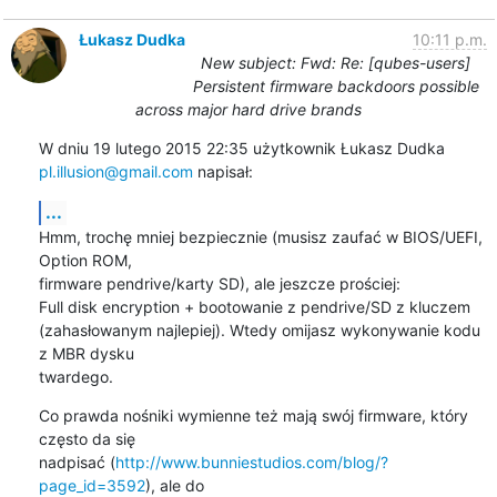
Łukasz Dudka
10:11 p.m.
New subject: Fwd: Re: [qubes-users]
Persistent firmware backdoors possible
across major hard drive brands
pl.illusion@gmail.com
 napisał:
...
Hmm, trochę mniej bezpiecznie (musisz zaufać w BIOS/UEFI, 
Option ROM,

firmware pendrive/karty SD), ale jeszcze prościej:

Full disk encryption + bootowanie z pendrive/SD z kluczem

(zahasłowanym najlepiej). Wtedy omijasz wykonywanie kodu 
z MBR dysku

twardego.
Co prawda nośniki wymienne też mają swój firmware, który 
często da się

nadpisać (
http://www.bunniestudios.com/blog/?
page_id=3592
), ale do
