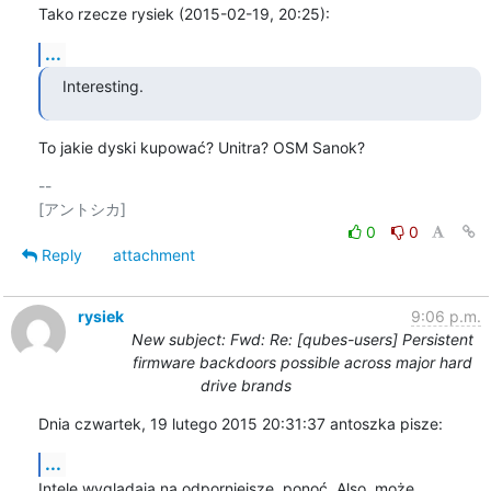
Tako rzecze rysiek (2015-02-19, 20:25):
...
Interesting.
To jakie dyski kupować? Unitra? OSM Sanok?
-- 

0
0
Reply
attachment
rysiek
9:06 p.m.
New subject: Fwd: Re: [qubes-users] Persistent
firmware backdoors possible across major hard
drive brands
Dnia czwartek, 19 lutego 2015 20:31:37 antoszka pisze:
...
Intele wyglądają na odporniejsze, ponoć. Also, może 