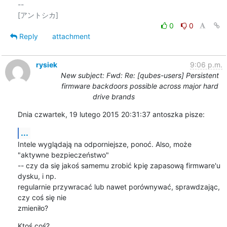
-- 

0
0
Reply
attachment
rysiek
9:06 p.m.
New subject: Fwd: Re: [qubes-users] Persistent
firmware backdoors possible across major hard
drive brands
Dnia czwartek, 19 lutego 2015 20:31:37 antoszka pisze:
...
Intele wyglądają na odporniejsze, ponoć. Also, może 
"aktywne bezpieczeństwo" 

-- czy da się jakoś samemu zrobić kpię zapasową firmware'u 
dysku, i np. 

regularnie przywracać lub nawet porównywać, sprawdzając, 
czy coś się nie 

zmieniło?
Ktoś coś?