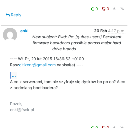
0
0
Reply
enki
20 Feb
4:17 p.m.
New subject: Fwd: Re: [qubes-users] Persistent
firmware backdoors possible across major hard
drive brands
---- Wł. Pt, 20 lut 2015 16:36:53 +0100 
Rasz
citizenr@gmail.com
 napisał(a) ----
...
A co z serwerami, tam nie szyfruje się dysków bo po co? A co 
z podmianą bootloadera?
-- 

Pozdr,

enki@fsck.pl

0
0