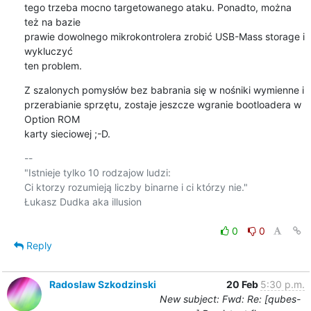
tego trzeba mocno targetowanego ataku. Ponadto, można 
też na bazie

prawie dowolnego mikrokontrolera zrobić USB-Mass storage i 
wykluczyć

ten problem.
Z szalonych pomysłów bez babrania się w nośniki wymienne i

przerabianie sprzętu, zostaje jeszcze wgranie bootloadera w 
Option ROM

karty sieciowej ;-D.
-- 

"Istnieje tylko 10 rodzajow ludzi:

Ci ktorzy rozumieją liczby binarne i ci którzy nie."

Łukasz Dudka aka illusion

0
0
Reply
Radoslaw Szkodzinski
20 Feb
5:30 p.m.
New subject: Fwd: Re: [qubes-