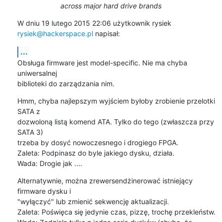
across major hard drive brands
W dniu 19 lutego 2015 22:06 użytkownik rysiek 
rysiek@hackerspace.pl
 napisał:
...
Obsługa firmware jest model-specific. Nie ma chyba 
uniwersalnej

biblioteki do zarządzania nim.
Hmm, chyba najlepszym wyjściem byłoby zrobienie przelotki 
SATA z

dozwoloną listą komend ATA. Tylko do tego (zwłaszcza przy 
SATA 3)

trzeba by dosyć nowoczesnego i drogiego FPGA.

Zaleta: Podpinasz do byle jakiego dysku, działa.

Wada: Drogie jak ....
Alternatywnie, można zrewersendżinerować istniejący 
firmware dysku i

"wyłączyć" lub zmienić sekwencję aktualizacji.

Zaleta: Poświęca się jedynie czas, pizzę, trochę przekleństw.
