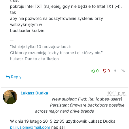
trust

pokroju Intel TXT (najlepiej, gdy nie będzie to Intel TXT ;-)), 
tak

aby nie pozwolić na odszyfrowanie systemu przy 
wstrzykniętym w

bootloader kodzie.
-- 

"Istnieje tylko 10 rodzajow ludzi:

Ci ktorzy rozumieją liczby binarne i ci którzy nie."

Łukasz Dudka aka illusion

0
0
Reply
Łukasz Dudka
10:11 p.m.
New subject: Fwd: Re: [qubes-users]
Persistent firmware backdoors possible
across major hard drive brands
pl.illusion@gmail.com
 napisał: