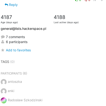
Reply
4187
4188
Age (days ago)
Last active (days ago)
general@lists.hackerspace.pl
7 comments
6 participants
Add to favorites
TAGS
(0)
(6)
PARTICIPANTS
antoszka
enki
Radoslaw Szkodzinski