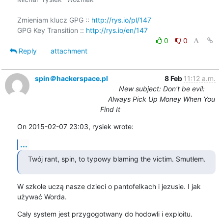
Zmieniam klucz GPG :: 
http://rys.io/pl/147
GPG Key Transition :: 
http://rys.io/en/147
0
0
Reply
attachment
spin＠hackerspace.pl
8 Feb
11:12 a.m.
New subject: Don't be evil:
Always Pick Up Money When You
Find It
On 2015-02-07 23:03, rysiek wrote:
...
Twój rant, spin, to typowy blaming the victim. Smutłem.
W szkole uczą nasze dzieci o pantofelkach i jezusie. I jak 
używać Worda.
Cały system jest przygogotwany do hodowli i exploitu.