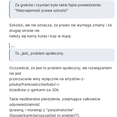
Za greków i rzymian było takie fajne powiedzienie:

"Nieznajomość prawa szkodzi"
Szkodzi, ale nie oznacza, że prawo nie wymaga zmiany i że 
drugiej stronie nie 

należy się karny kutas i kop w dupę.
...
To _jest_ problem społeczny.
Oczywiście, że jest to problem społeczny; ale rozwiązaniem 
nie jest 

przerzucanie winy wyłącznie na artystów-z-
jutiuba/frankowiczów/babć-i-

dziadków-z-garkami-za-20k.
Takie neoliberalne pierdolenie, zdejmujące całkowicie 
odpowiedzialność 

(prawną, i moralną) z "perpetratorów" 
(Google/banków/oszustów) to enabler[1], 
