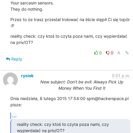
Your sarcasm sensors.

They do nothing.
Przez to że trasz przestał trolować na liście stępił Ci się topór 
:P
reality check: czy ktoś to czyta poza nami, czy wypierdalać 
na priv/OT?
0
0
Reply
rysiek
5:01 p.m.
New subject: Don't be evil: Always Pick Up
Money When You Find It
Dnia niedziela, 8 lutego 2015 17:54:00 spin@hackerspace.pl 
pisze:
...
reality check: czy ktoś to czyta poza nami, czy 
wypierdalać na priv/OT?