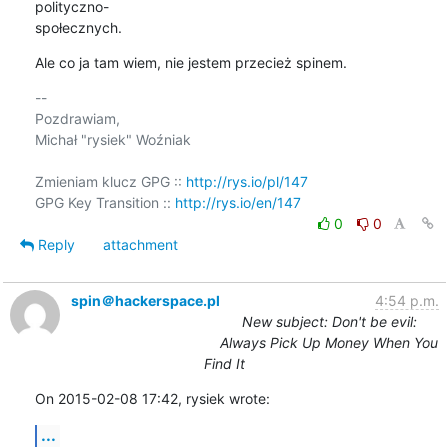
polityczno-

społecznych.
Ale co ja tam wiem, nie jestem przecież spinem.
-- 

Pozdrawiam,

Michał "rysiek" Woźniak

Zmieniam klucz GPG :: 
http://rys.io/pl/147
GPG Key Transition :: 
http://rys.io/en/147
0
0
Reply
attachment
spin＠hackerspace.pl
4:54 p.m.
New subject: Don't be evil:
Always Pick Up Money When You
Find It
On 2015-02-08 17:42, rysiek wrote:
...