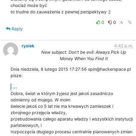
chociaż może być 

to trudne do zauważenia z pewnej perspektywy :]
0
0
Reply
rysiek
4:42 p.m.
New subject: Don't be evil: Always Pick Up
Money When You Find It
Dnia niedziela, 8 lutego 2015 17:27:56 spin@hackerspace.pl 
pisze:
...
Dobra, świat w którym żyjesz jest jakoś zasadniczo 
odmienny od mojego. W moim 

świecie jakoś co 5 lat nie ma krwawych zamieszek i 
zbrojnego przejęcia władzy, 

przebudowania całego aparatu władzy i wszystkich instytucji 
państwowych, i 

rozpoczęcia długiego procesu centralnie planowanych zmian 