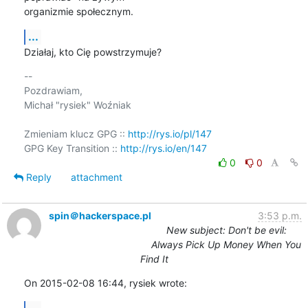
organizmie społecznym.
...
Działaj, kto Cię powstrzymuje?
-- 

Pozdrawiam,

Michał "rysiek" Woźniak

Zmieniam klucz GPG :: 
http://rys.io/pl/147
GPG Key Transition :: 
http://rys.io/en/147
0
0
Reply
attachment
spin＠hackerspace.pl
3:53 p.m.
New subject: Don't be evil:
Always Pick Up Money When You
Find It
On 2015-02-08 16:44, rysiek wrote:
...