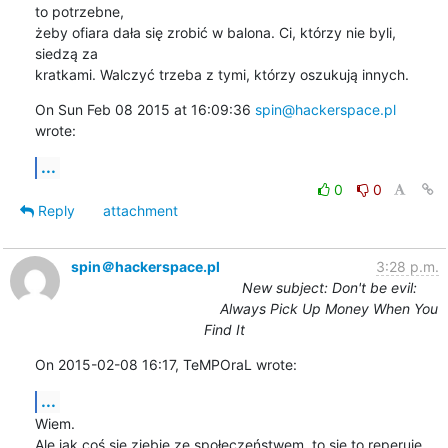
to potrzebne,

żeby ofiara dała się zrobić w balona. Ci, którzy nie byli, 
siedzą za

kratkami. Walczyć trzeba z tymi, którzy oszukują innych.
On Sun Feb 08 2015 at 16:09:36 
spin@hackerspace.pl
wrote:
...
0
0
Reply
attachment
spin＠hackerspace.pl
3:28 p.m.
New subject: Don't be evil:
Always Pick Up Money When You
Find It
On 2015-02-08 16:17, TeMPOraL wrote:
...
Wiem.

Ale jak coś się zjebie ze społeczeństwem, to się to reperuje 