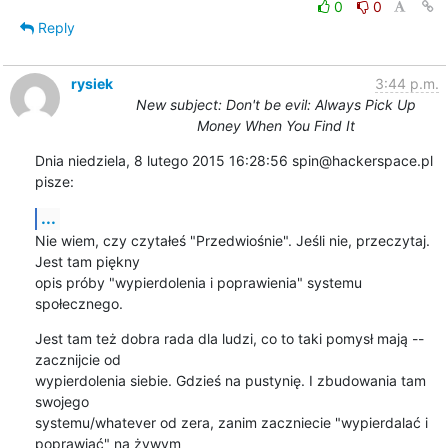
0
0
Reply
rysiek
3:44 p.m.
New subject: Don't be evil: Always Pick Up
Money When You Find It
Dnia niedziela, 8 lutego 2015 16:28:56 spin@hackerspace.pl 
pisze:
...
Nie wiem, czy czytałeś "Przedwiośnie". Jeśli nie, przeczytaj. 
Jest tam piękny 

opis próby "wypierdolenia i poprawienia" systemu 
społecznego.
Jest tam też dobra rada dla ludzi, co to taki pomysł mają -- 
zacznijcie od 

wypierdolenia siebie. Gdzieś na pustynię. I zbudowania tam 
swojego 

systemu/whatever od zera, zanim zaczniecie "wypierdalać i 
poprawiać" na żywym 
