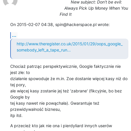
New subject: Don't be evil:
Always Pick Up Money When You
Find It
On 2015-02-07 04:38, spin@hackerspace.pl wrote:
...
http://www.theregister.co.uk/2015/01/29/oops_google_
somebody_left_a_tape_run...
Chociaż patrząc perspektywicznie, Google faktycznie nie 
jest złe: to 

działanie spowoduje że m.in. Zoe dostanie więcej kasy niż do 
tej pory, 

ale więcej kasy zostanie jej też 'zabrane' (fikcyjnie, bo bez 
Google by 

tej kasy nawet nie powąchała). Gwarantuje też 
przewidywalność biznesu, 

itp itd.
A przecież kto jak nie ona i pierdyliard innych userów 