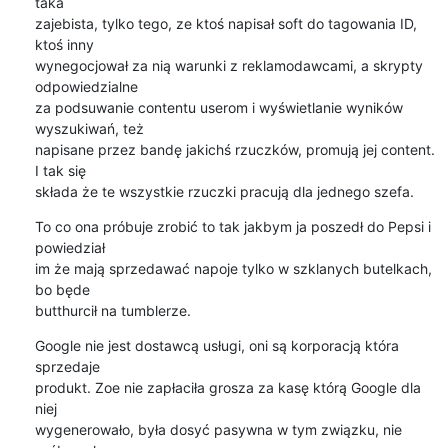
taka 

zajebista, tylko tego, ze ktoś napisał soft do tagowania ID, 
ktoś inny 

wynegocjował za nią warunki z reklamodawcami, a skrypty 
odpowiedzialne 

za podsuwanie contentu userom i wyświetlanie wyników 
wyszukiwań, też 

napisane przez bandę jakichś rzuczków, promują jej content. 
I tak się 

składa że te wszystkie rzuczki pracują dla jednego szefa.
To co ona próbuje zrobić to tak jakbym ja poszedł do Pepsi i 
powiedział 

im że mają sprzedawać napoje tylko w szklanych butelkach, 
bo będe 

butthurcił na tumblerze.
Google nie jest dostawcą usługi, oni są korporacją która 
sprzedaje 

produkt. Zoe nie zapłaciła grosza za kasę którą Google dla 
niej 

wygenerowało, była dosyć pasywna w tym związku, nie 