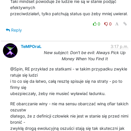
Taki mindset powoduje że ludzie nie są w stanie podjąć 
efektywnych 

przeciwdziałań, tylko patchują status quo żeby mniej uwierał.
0
0
Reply
TeMPOraL
3:17 p.m.
New subject: Don't be evil: Always Pick Up
Money When You Find It
@Spin, RE przykład ze statkami - w takim przypadku zwykle 
ratuje się ludzi

i to co się da łatwo, całą resztę spisuje się na straty - po to 
firmy się

ubezpieczały, żeby nie musieć wyławiać ładunku.
RE obarczanie winy - nie ma sensu obarczać winą ofiar takich 
oszustw

dlatego, że z definicji człowiek nie jest w stanie się przed nimi 
bronić -

zwykłą drogą ewolucyjną oszuści stają się tak skuteczni jak 