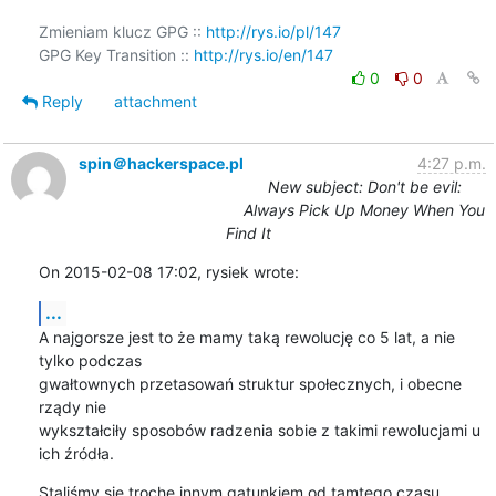
Zmieniam klucz GPG :: 
http://rys.io/pl/147
GPG Key Transition :: 
http://rys.io/en/147
0
0
Reply
attachment
spin＠hackerspace.pl
4:27 p.m.
New subject: Don't be evil:
Always Pick Up Money When You
Find It
On 2015-02-08 17:02, rysiek wrote:
...
A najgorsze jest to że mamy taką rewolucję co 5 lat, a nie 
tylko podczas 

gwałtownych przetasowań struktur społecznych, i obecne 
rządy nie 

wykształciły sposobów radzenia sobie z takimi rewolucjami u 
ich źródła.
Staliśmy się trochę innym gatunkiem od tamtego czasu, 