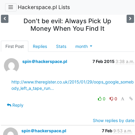
Hackerspace.pl Lists
Don't be evil: Always Pick Up
Money When You Find It
First Post
Replies
Stats
month
spin＠hackerspace.pl
7 Feb 2015
3:38 a.m.
http://www.theregister.co.uk/2015/01/29/oops_google_someb
ody_left_a_tape_run...
0
0
Reply
Show replies by date
spin＠hackerspace.pl
7 Feb
9:53 a.m.