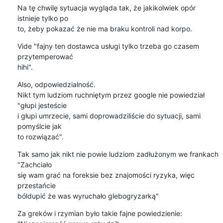
Na tę chwilę sytuacja wygląda tak, że jakikolwiek opór 
istnieje tylko po 

to, żeby pokazać że nie ma braku kontroli nad korpo.
Vide "fajny ten dostawca usługi tylko trzeba go czasem 
przytemperować 

hihi".
Also, odpowiedzialność.

Nikt tym ludziom ruchniętym przez google nie powiedział 
"głupi jesteście 

i głupi umrzecie, sami doprowadziliście do sytuacji, sami 
pomyślcie jak 

to rozwiązać".
Tak samo jak nikt nie powie ludziom zadłużonym we frankach 
"Zachciało 

się wam grać na foreksie bez znajomości ryzyka, więc 
przestańcie 

bóldupić że was wyruchało glebogryzarką"
Za greków i rzymian było takie fajne powiedzienie:
