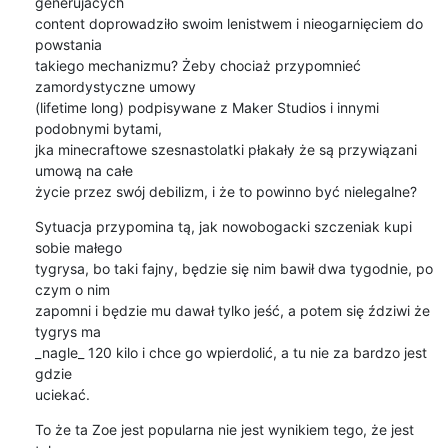
generujacych 

content doprowadziło swoim lenistwem i nieogarnięciem do 
powstania 

takiego mechanizmu? Żeby chociaż przypomnieć 
zamordystyczne umowy 

(lifetime long) podpisywane z Maker Studios i innymi 
podobnymi bytami, 

jka minecraftowe szesnastolatki płakały że są przywiązani 
umową na całe 

życie przez swój debilizm, i że to powinno być nielegalne?
Sytuacja przypomina tą, jak nowobogacki szczeniak kupi 
sobie małego 

tygrysa, bo taki fajny, będzie się nim bawił dwa tygodnie, po 
czym o nim 

zapomni i będzie mu dawał tylko jeść, a potem się ździwi że 
tygrys ma 

_nagle_ 120 kilo i chce go wpierdolić, a tu nie za bardzo jest 
gdzie 

uciekać.
To że ta Zoe jest popularna nie jest wynikiem tego, że jest 