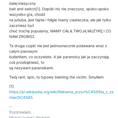
dalej klasyczny 

bait and switch[1]. Dopóki nic nie znaczysz, spoko-spoko 
wszystko gra, chodź 

na jutiuba, jest fajnie i fołgle mamy ciasteczka; ale jak tylko 
zaczniesz być 

choć trochę popularny, MAMY CAŁĄ TWOJĄ MUZYKĘ I CO 
NAM ZROBISZ.
Ta druga część nie jest jednoznacznie podawana wraz z 
całym piarowym 

bullshitem, co oczywiste. A jak paranoicy jak ja zaczynają 
coś przebąkiwać, to 

są nazywani paranoikami.
Twój rant, spin, to typowy blaming the victim. Smutłem.
[1] 
https://pl.wikipedia.org/wiki/Reklama_przyn%C4%99ta_z_za
mian%C4%85
-- 

Pozdrawiam,

Michał "rysiek" Woźniak
