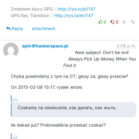
Zmieniam klucz GPG :: 
http://rys.io/pl/147
GPG Key Transition :: 
http://rys.io/en/147
0
0
Reply
attachment
spin＠hackerspace.pl
3:08 p.m.
New subject: Don't be evil:
Always Pick Up Money When You
Find It
Chyba powinniśmy z tym na OT, głosy za, głosy przeciw?
On 2015-02-08 15:17, rysiek wrote:
...
Czekamy na oświecenie, как делать, как жыть.
Ile dekad już? Probowaliście przestać czekać?
...