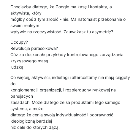
Chociażby dlatego, że Google ma kasę i kontakty, a 
aktywista, który 

mógłby coś z tym zrobić - nie. Ma natomaist przekonanie o 
swoim realnym 

wpływie na rzeczywistość. Zauważasz tu asymetrię?
Occupy?

Rewolucja parasolkowa?

Cóż za doskonałe przykłady kontrolowanego zarządzania 
kryzysowego masą 

ludzką.
Co więcej, aktywiści, indiefagi i altercośtamy nie mają ciągoty 
do 

konglomeracji, organizacji, i rozpierduchy rynkowej na 
panujacych 

zasadach. Może dlatego że sa produktami tego samego 
systemu, a może 

dlatego że cenią swoją indywidualność i poprawność 
ideologiczną bardziej 

niż cele do których dążą.