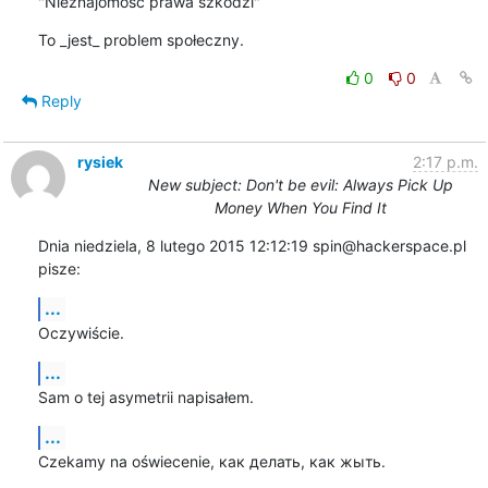
"Nieznajomość prawa szkodzi"
To _jest_ problem społeczny.
0
0
Reply
rysiek
2:17 p.m.
New subject: Don't be evil: Always Pick Up
Money When You Find It
Dnia niedziela, 8 lutego 2015 12:12:19 spin@hackerspace.pl 
pisze:
...
Oczywiście.
...
Sam o tej asymetrii napisałem.
...
Czekamy na oświecenie, как делать, как жыть.