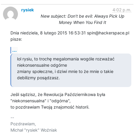
rysiek
4:02 p.m.
New subject: Don't be evil: Always Pick Up
Money When You Find It
Dnia niedziela, 8 lutego 2015 16:53:31 spin@hackerspace.pl 
pisze:
...
lol rysiu, to trochę megalomania wogóle rozważać 
niekonsensualne odgórne

zmiany społeczne, i dziwi mnie to że mnie o takie 
debilizmy posądzasz.
Jeśli sądzisz, że Rewolucja Październikowa była 
"niekonsensualna" i "odgórna", 

to pozdrawiam Twoją znajomość historii.
-- 

Pozdrawiam,

Michał "rysiek" Woźniak
