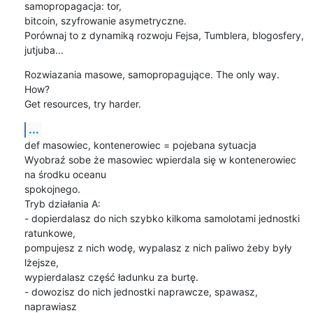
samopropagacja: tor, 

bitcoin, szyfrowanie asymetryczne.

Porównaj to z dynamiką rozwoju Fejsa, Tumblera, blogosfery, 
jutjuba...
Rozwiazania masowe, samopropagujące. The only way.

How?

Get resources, try harder.
...
def masowiec, kontenerowiec = pojebana sytuacja

Wyobraź sobe że masowiec wpierdala się w kontenerowiec 
na środku oceanu 

spokojnego.

Tryb działania A:

- dopierdalasz do nich szybko kilkoma samolotami jednostki 
ratunkowe, 

pompujesz z nich wodę, wypalasz z nich paliwo żeby były 
lżejsze, 

wypierdalasz część ładunku za burtę.

- dowozisz do nich jednostki naprawcze, spawasz, 
naprawiasz
