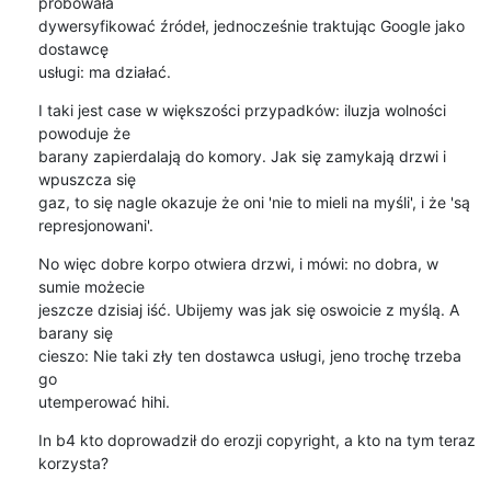
próbowała 

dywersyfikować źródeł, jednocześnie traktując Google jako 
dostawcę 

usługi: ma działać.
I taki jest case w większości przypadków: iluzja wolności 
powoduje że 

barany zapierdalają do komory. Jak się zamykają drzwi i 
wpuszcza się 

gaz, to się nagle okazuje że oni 'nie to mieli na myśli', i że 'są 

represjonowani'.
No więc dobre korpo otwiera drzwi, i mówi: no dobra, w 
sumie możecie 

jeszcze dzisiaj iść. Ubijemy was jak się oswoicie z myślą. A 
barany się 

cieszo: Nie taki zły ten dostawca usługi, jeno trochę trzeba 
go 

utemperować hihi.
In b4 kto doprowadził do erozji copyright, a kto na tym teraz 
korzysta?