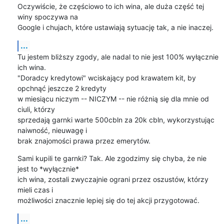
Oczywiście, że częściowo to ich wina, ale duża część tej 
winy spoczywa na 

Google i chujach, które ustawiają sytuację tak, a nie inaczej.
...
Tu jestem bliższy zgody, ale nadal to nie jest 100% wyłącznie 
ich wina. 

"Doradcy kredytowi" wciskający pod krawatem kit, by 
opchnąć jeszcze 2 kredyty 

w miesiącu niczym -- NICZYM -- nie różnią się dla mnie od 
ciuli, którzy 

sprzedają garnki warte 500cbln za 20k cbln, wykorzystując 
naiwność, nieuwagę i 

brak znajomości prawa przez emerytów.
Sami kupili te garnki? Tak. Ale zgodzimy się chyba, że nie 
jest to *wyłącznie* 

ich wina, zostali zwyczajnie ograni przez oszustów, którzy 
mieli czas i 

możliwości znacznie lepiej się do tej akcji przygotować.
...