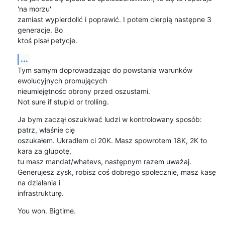
'na morzu' 

zamiast wypierdolić i poprawić. I potem cierpią następne 3 
generacje. Bo 

ktoś pisał petycje.
...
Tym samym doprowadzając do powstania warunków 
ewolucyjnych promujących 

nieumiejętnośc obrony przed oszustami.

Not sure if stupid or trolling.
Ja bym zaczął oszukiwać ludzi w kontrolowany sposób: 
patrz, właśnie cię 

oszukałem. Ukradłem ci 20K. Masz spowrotem 18K, 2K to 
kara za głupotę, 

tu masz mandat/whatevs, następnym razem uważaj.

Generujesz zysk, robisz coś dobrego społecznie, masz kasę 
na działania i 

infrastrukturę.
You won. Bigtime.