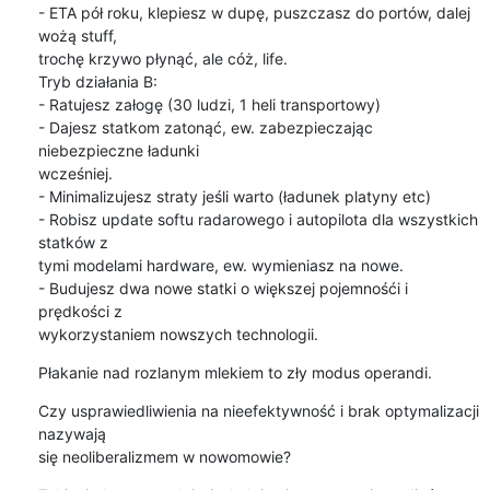
- ETA pół roku, klepiesz w dupę, puszczasz do portów, dalej 
wożą stuff, 

trochę krzywo płynąć, ale cóż, life.

Tryb działania B:

- Ratujesz załogę (30 ludzi, 1 heli transportowy)

- Dajesz statkom zatonąć, ew. zabezpieczając 
niebezpieczne ładunki 

wcześniej.

- Minimalizujesz straty jeśli warto (ładunek platyny etc)

- Robisz update softu radarowego i autopilota dla wszystkich 
statków z 

tymi modelami hardware, ew. wymieniasz na nowe.

- Budujesz dwa nowe statki o większej pojemnośći i 
prędkości z 

wykorzystaniem nowszych technologii.
Płakanie nad rozlanym mlekiem to zły modus operandi.
Czy usprawiedliwienia na nieefektywność i brak optymalizacji 
nazywają 

się neoliberalizmem w nowomowie?