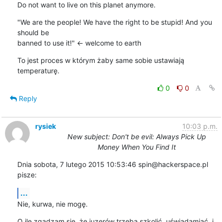
Do not want to live on this planet anymore.
"We are the people! We have the right to be stupid! And you 
should be 

banned to use it!" <- welcome to earth
To jest proces w którym żaby same sobie ustawiają 
temperaturę.
0
0
Reply
rysiek
10:03 p.m.
New subject: Don't be evil: Always Pick Up
Money When You Find It
Dnia sobota, 7 lutego 2015 10:53:46 spin@hackerspace.pl 
pisze:
...
Nie, kurwa, nie mogę.
O ile zgadzam się, że juzerów trzeba szkolić, uświadamiać, i 