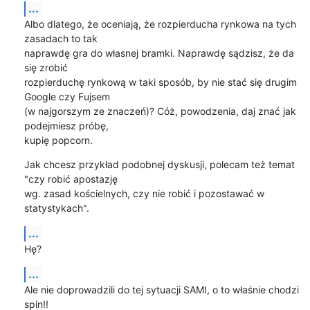
...
Albo dlatego, że oceniają, że rozpierducha rynkowa na tych 
zasadach to tak 

naprawdę gra do własnej bramki. Naprawdę sądzisz, że da 
się zrobić 

rozpierduchę rynkową w taki sposób, by nie stać się drugim 
Google czy Fujsem 

(w najgorszym ze znaczeń)? Cóż, powodzenia, daj znać jak 
podejmiesz próbę, 

kupię popcorn.
Jak chcesz przykład podobnej dyskusji, polecam też temat 
"czy robić apostazję 

wg. zasad kościelnych, czy nie robić i pozostawać w 
statystykach".
...
Hę?
...
Ale nie doprowadzili do tej sytuacji SAMI, o to właśnie chodzi 
spin!! 
