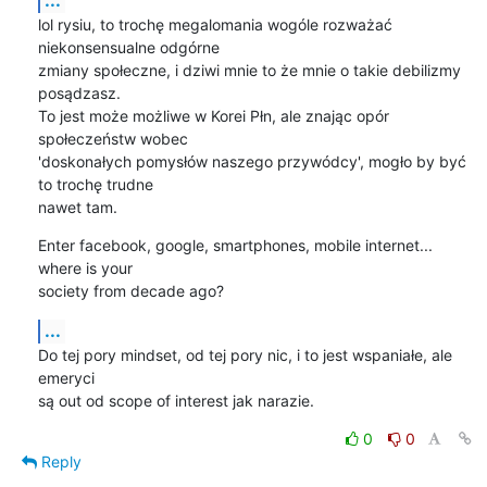
lol rysiu, to trochę megalomania wogóle rozważać 
niekonsensualne odgórne 

zmiany społeczne, i dziwi mnie to że mnie o takie debilizmy 
posądzasz. 

To jest może możliwe w Korei Płn, ale znając opór 
społeczeństw wobec 

'doskonałych pomysłów naszego przywódcy', mogło by być 
to trochę trudne 

nawet tam.
Enter facebook, google, smartphones, mobile internet... 
where is your 

society from decade ago?
...
Do tej pory mindset, od tej pory nic, i to jest wspaniałe, ale 
emeryci 

są out od scope of interest jak narazie.
0
0
Reply