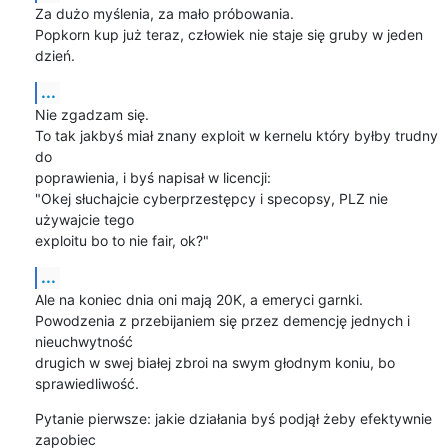
Za dużo myślenia, za mało próbowania.

Popkorn kup już teraz, człowiek nie staje się gruby w jeden 
dzień.
...
Nie zgadzam się.

To tak jakbyś miał znany exploit w kernelu który byłby trudny 
do 

poprawienia, i byś napisał w licencji:

"Okej słuchajcie cyberprzestępcy i specopsy, PLZ nie 
używajcie tego 

exploitu bo to nie fair, ok?"
...
Ale na koniec dnia oni mają 20K, a emeryci garnki.

Powodzenia z przebijaniem się przez demencję jednych i 
nieuchwytność 

drugich w swej białej zbroi na swym głodnym koniu, bo 
sprawiedliwość.
Pytanie pierwsze: jakie działania byś podjął żeby efektywnie 
zapobiec 
