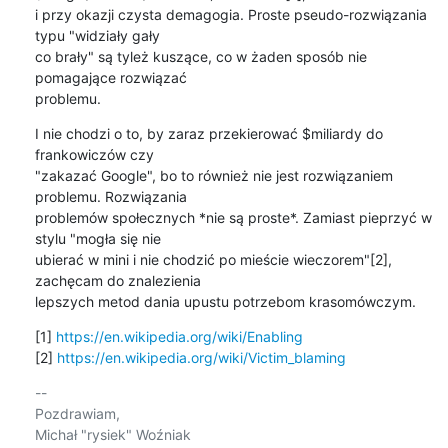
i przy okazji czysta demagogia. Proste pseudo-rozwiązania 
typu "widziały gały 

co brały" są tyleż kuszące, co w żaden sposób nie 
pomagające rozwiązać 

problemu.
I nie chodzi o to, by zaraz przekierować $miliardy do 
frankowiczów czy 

"zakazać Google", bo to również nie jest rozwiązaniem 
problemu. Rozwiązania 

problemów społecznych *nie są proste*. Zamiast pieprzyć w 
stylu "mogła się nie 

ubierać w mini i nie chodzić po mieście wieczorem"[2], 
zachęcam do znalezienia 

lepszych metod dania upustu potrzebom krasomówczym.
[1] 
https://en.wikipedia.org/wiki/Enabling
[2] 
https://en.wikipedia.org/wiki/Victim_blaming
-- 

Pozdrawiam,

Michał "rysiek" Woźniak
