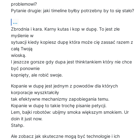
problemowi?

Pytanie drugie: jaki timeline byłby potrzebny by to się stało?
...
Zbrodnia i kara. Karny kutas i kop w dupę. To jest złe 
myślenie w 

sytuacji kiedy kopiesz dupę która może cię zassać razem z 
całą Twoją 

wioską.

I jeszcze gorsze gdy dupa jest thinktankiem który nie chce 
być ponownie 

kopnięty, ale robić swoje.
Kopanie w dupę jest jednym z powodów dla których 
korporacje wyszktałciły 

tak efektywne mechanizmy zapobiegania temu.

Kopanie w dupę to takie trochę pisanie petycji.

Lem, bajki robotów: ubijmy smoka większym smokiem. Ur 
doin it just now. 

Stahp.
Ale zobacz jak skuteczne mogą być technologie i ich 