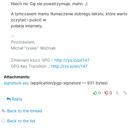
Niech nic Cię nie powstrzymuje, mahn. ;)
A tymczasem mamy tłumaczenie dobrego tekstu, które warto 
zczytać i puścić w 

polskie internety.
-- 

Pozdrawiam,

Michał "rysiek" Woźniak

Zmieniam klucz GPG :: 
http://rys.io/pl/147
GPG Key Transition :: 
http://rys.io/en/147
Attachments:
signature.asc
(application/pgp-signature — 931 bytes)
0
0
Reply
Back to the thread
Back to the list