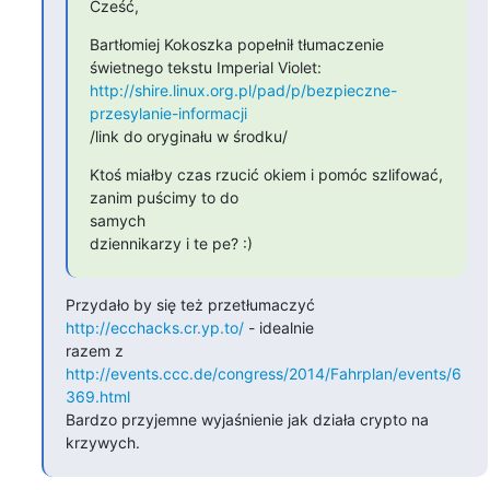
Cześć,
Bartłomiej Kokoszka popełnił tłumaczenie 
http://shire.linux.org.pl/pad/p/bezpieczne-
przesylanie-informacji
/link do oryginału w środku/
Ktoś miałby czas rzucić okiem i pomóc szlifować, 
zanim puścimy to do

samych

dziennikarzy i te pe? :)
Przydało by się też przetłumaczyć 
http://ecchacks.cr.yp.to/
 - idealnie

razem z 
http://events.ccc.de/congress/2014/Fahrplan/events/6
369.html
Bardzo przyjemne wyjaśnienie jak działa crypto na 
krzywych.