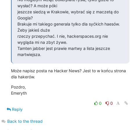
wysłać? A może póki

jeszcze siedzą w Krakowie, wybrać się z maczetą do 
Googla?

Brakuje mi takiego generala tylko dla syćkich haesów. 
Żeby jakieś duże

rzeczy przepychać. I nie, hackerspaces.org nie 
wygląda mi na zbyt żywe.

Tamten jabber jest prawie martwy a lista jeszcze 
martwiejsza.
Może napisz posta na Hacker News? Jest to w końcu strona 
dla hakerów.
Pozdro,

Emeryth
0
0
Reply
Back to the thread