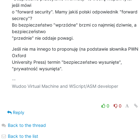
jeśli mówi 

o "forward security". Mamy jakiś polski odpowiednik "forward 
secrecy"? 

Bo bezpieczeństwo "wprzódne" brzmi co najmniej dziwnie, a 
bezpieczeństwo 

"przednie" nie oddaje powagi.
Jeśli nie ma innego to proponuję (na podstawie słownika PWN 
Oxford 

University Press) termin "bezpieczeństwo wysunięte", 
"prywatność wysunięta".
-- 

Wudoo Virtual Machine and WScript/ASM developer

0
0
Reply
Back to the thread
Back to the list