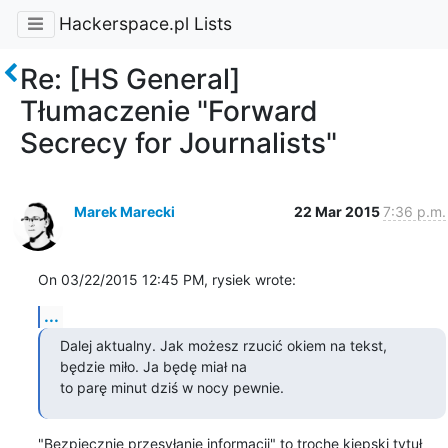
Hackerspace.pl Lists
Re: [HS General]
Tłumaczenie "Forward
Secrecy for Journalists"
Marek Marecki
22 Mar 2015
7:36 p.m.
On 03/22/2015 12:45 PM, rysiek wrote:
...
Dalej aktualny. Jak możesz rzucić okiem na tekst, 
będzie miło. Ja będę miał na

to parę minut dziś w nocy pewnie.
"Bezpiecznie przesyłanie informacji" to trochę kiepski tytuł 