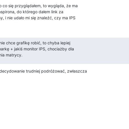
o co się przyglądałem, to wygląda, że ma

pirona, do którego dałem link za

, i nie udało mi się znaleźć, czy ma IPS

ie chce grafikę robić, to chyba lepiej

arkę + jakiś monitor IPS, chociażby dla

nia matrycy.
zdecydowanie trudniej podróżować, zwłaszcza
