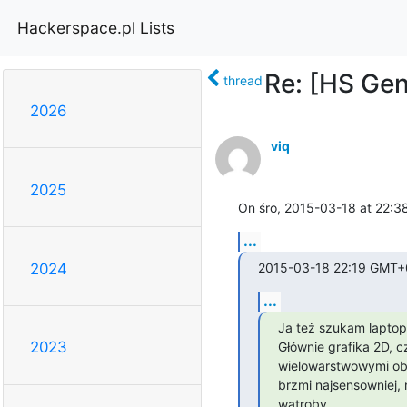
Hackerspace.pl Lists
Re: [HS Gen
thread
2026
viq
2025
On śro, 2015-03-18 at 22:3
...
2015-03-18 22:19 GMT+0
2024
...
Ja też szukam laptopa
2023
Głównie grafika 2D, c
wielowarstwowymi ob
brzmi najsensowniej, 
wątroby.