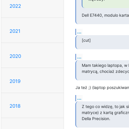
2022
Dell E7440, modulo karta
2021
...
[cut]
2020
...
Mam takiego laptopa, w k
matrycą, chociaż zdecyd
2019
Ja też ;) (laptop poszukiwan
...
2018
Z tego co widzę, to jak 
matryce) z kartą graficzn
Della Precision.