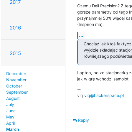
2017
Czemu Dell Precision? Z teg
gorsze parametry od tego Ins
przynajmniej 50% więcej kasy
(Inspiron ma).
2016
...
Chociaż jak ktoś faktyczn
wyjdzie składając stacjon
2015
równiejszego podświetle
Laptop, bo ze stacjonarką 
December
jak w grę wchodzi samolot.
November
October
-- 

September
viq 
viq@hackerspace.pl
August
July
June
May
Reply
April
March