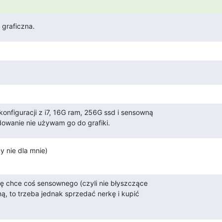
 graficzna.
onfiguracji z i7, 16G ram, 256G ssd i sensowną

owanie nie używam go do grafiki.
y nie dla mnie)
się chce coś sensownego (czyli nie błyszczące

ą, to trzeba jednak sprzedać nerkę i kupić
