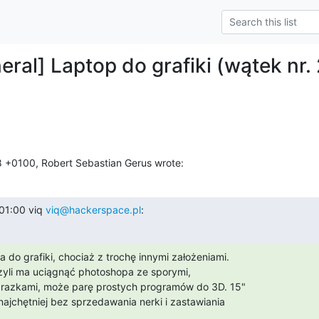
eral] Laptop do grafiki (wątek nr. 
8 +0100, Robert Sebastian Gerus wrote:
1:00 viq 
viq@hackerspace.pl
:
 do grafiki, chociaż z trochę innymi założeniami.

zyli ma uciągnąć photoshopa ze sporymi,

razkami, może parę prostych programów do 3D. 15"

najchętniej bez sprzedawania nerki i zastawiania
