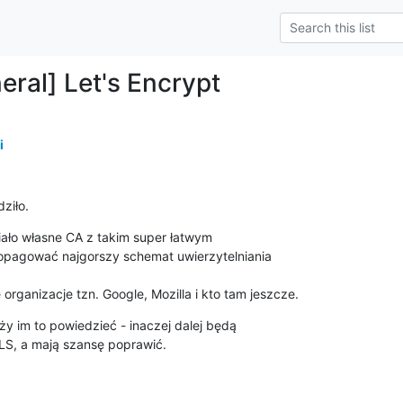
eral] Let's Encrypt
i
ziło.
iało własne CA z takim super łatwym

opagować najgorszy schemat uwierzytelniania

rganizacje tzn. Google, Mozilla i kto tam jeszcze.
ży im to powiedzieć - inaczej dalej będą

TLS, a mają szansę poprawić.