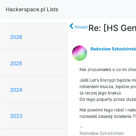
Hackerspace.pl Lists
Re: [HS Gen
thread
2026
Radoslaw Szkodzinsk
2025
Nie zrozumiałeś o co mi chod
Jeśli Let's Encrypt będzie m
robieniem klucza, będzie pr
2024
(a raczej jego braku).

Do tego poparty przez duże o
Nie powinni tego robić i nale
2023
rozwalali zasadę działania 
-- 

Radosław Szkodziński
