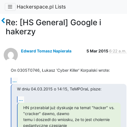
Hackerspace.pl Lists
Re: [HS General] Google i
hakerzy
Edward Tomasz Napierała
5 Mar 2015
6:22 a.m.
On 0305T0746, Łukasz 'Cyber Killer' Korpalski wrote:
...
W dniu 04.03.2015 o 14:15, TeMPOraL pisze:
...
HN przerabiał już dyskusje na temat "hacker" vs. 
"cracker" dawno, dawno

temu i doszedł do wniosku, że to jest cholernie 
pedantyczne czepianie
