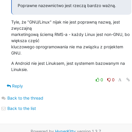
Poprawne nazewnictwo jest rzeczą bardzo ważną.
Tyle, że "GNU/Linux" nijak nie jest poprawną nazwą, jest 
zwyczajną

marketingową ściemą RMS-a - każdy Linux jest non-GNU, bo 
większa część

kluczowego oprogramowania nie ma związku z projektem 
GNU.
A Android nie jest Linuksem, jest systemem bazowanym na 
Linuksie.
0
0
Reply
Back to the thread
Back to the list
Powered by
HyperKitty
version 1.3.7.