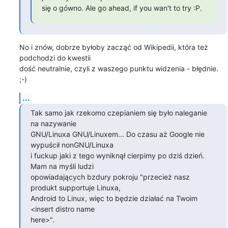
się o gówno. Ale go ahead, if you wan't to try :P.
No i znów, dobrze byłoby zacząć od Wikipedii, która też 
podchodzi do kwestii

dość neutralnie, czyli z waszego punktu widzenia - błędnie.  
;-)
...
Tak samo jak rzekomo czepianiem się było naleganie 
na nazywanie

GNU/Linuxa GNU/Linuxem... Do czasu aż Google nie 
wypuścił nonGNU/Linuxa

i fuckup jaki z tego wyniknął cierpimy po dziś dzień. 
Mam na myśli ludzi

opowiadających bzdury pokroju "przecież nasz 
produkt supportuje Linuxa,

Android to Linux, więc to będzie działać na Twoim 
<insert distro name

here>".