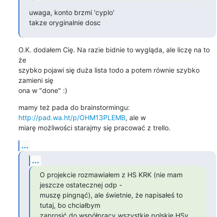
uwaga, konto brzmi 'cyplo'

takze oryginalnie dosc
O.K. dodałem Cię. Na razie bidnie to wygląda, ale liczę na to 
że

szybko pojawi się duża lista todo a potem równie szybko 
zamieni się

ona w "done" :)
mamy też pada do brainstormingu: 
http://pad.wa.ht/p/OHM13PLEMB
, ale w

miarę możliwości starajmy się pracować z trello.
...
...
O projekcie rozmawiałem z HS KRK (nie mam 
jeszcze ostatecznej odp -

muszę pingnąć), ale świetnie, że napisałeś to 
tutaj, bo chciałbym

zaprosić do współpracy wszystkie polskie HSy 