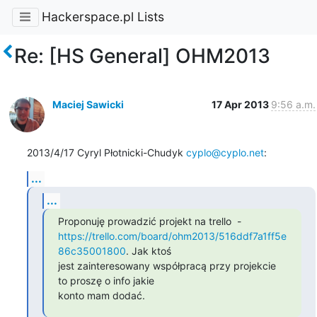
Hackerspace.pl Lists
Re: [HS General] OHM2013
Maciej Sawicki
17 Apr 2013
9:56 a.m.
2013/4/17 Cyryl Płotnicki-Chudyk 
cyplo@cyplo.net
:
...
...
https://trello.com/board/ohm2013/516ddf7a1ff5e
86c35001800
. Jak ktoś

jest zainteresowany współpracą przy projekcie 
to proszę o info jakie

konto mam dodać.