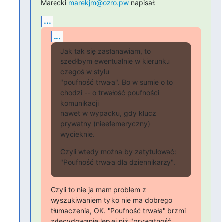
Marecki 
marekjm@ozro.pw
 napisał:
...
...
Jak tak się zastanawiam, to 
szedłbym ewentualnie w kierunku 
czegoś w stylu

"poufność trwała". Bo w sumie o to 
chodzi -- o trwałość poufności

komunikacji

nawet w wypadku, gdy klucz 
prywatny (nieefemeryczny) 
wycieknie.
Czyli wtedy można by zatytułować: 
"Poufność trwała dla dziennikarzy".
Czyli to nie ja mam problem z 
wyszukiwaniem tylko nie ma dobrego

tłumaczenia, OK. "Poufność trwała" brzmi 
zdecydowanie lepiej niż "prywatność
