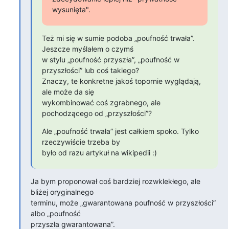
wysunięta".
Też mi się w sumie podoba „poufność trwała”. 
Jeszcze myślałem o czymś

w stylu „poufność przyszła”, „poufność w 
przyszłości” lub coś takiego?

Znaczy, te konkretne jakoś topornie wyglądają, 
ale może da się

wykombinować coś zgrabnego, ale 
pochodzącego od „przyszłości”?
Ale „poufność trwała” jest całkiem spoko. Tylko 
rzeczywiście trzeba by

było od razu artykuł na wikipedii :)
Ja bym proponował coś bardziej rozwklekłego, ale 
bliżej oryginalnego

terminu, może „gwarantowana poufność w przyszłości” 
albo „poufność

przyszła gwarantowana”.