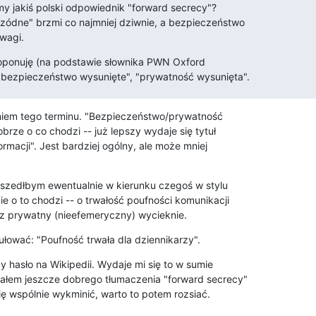
my jakiś polski odpowiednik "forward secrecy"?

ódne" brzmi co najmniej dziwnie, a bezpieczeństwo

wagi.
roponuję (na podstawie słownika PWN Oxford

 "bezpieczeństwo wysunięte", "prywatność wysunięta".
niem tego terminu. "Bezpieczeństwo/prywatność 

brze o co chodzi -- już lepszy wydaje się tytuł 

rmacji". Jest bardziej ogólny, ale może mniej 

 szedłbym ewentualnie w kierunku czegoś w stylu 

e o to chodzi -- o trwałość poufności komunikacji 

 prywatny (nieefemeryczny) wycieknie.
łować: "Poufność trwała dla dziennikarzy".
y hasło na Wikipedii. Wydaje mi się to w sumie 

ałem jeszcze dobrego tłumaczenia "forward secrecy" 

ię wspólnie wykminić, warto to potem rozsiać.