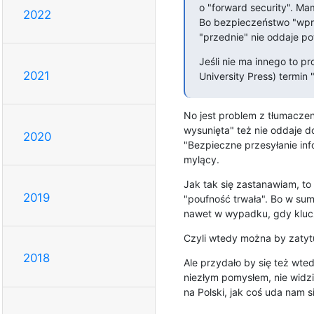
o "forward security". Ma
2022
Bo bezpieczeństwo "wprz
"przednie" nie oddaje po
Jeśli nie ma innego to p
2021
University Press) termin
No jest problem z tłumacze
wysunięta" też nie oddaje do
2020
"Bezpieczne przesyłanie info
mylący.
Jak tak się zastanawiam, to
2019
"poufność trwała". Bo w sumi
nawet w wypadku, gdy klucz
Czyli wtedy można by zatytu
2018
Ale przydało by się też wted
niezłym pomysłem, nie widzi
na Polski, jak coś uda nam s