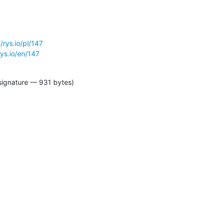
//rys.io/pl/147
rys.io/en/147
signature — 931 bytes)