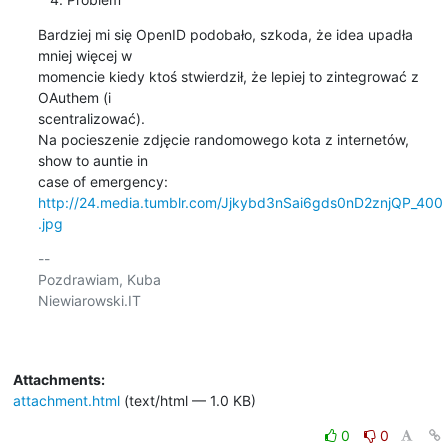
Bardziej mi się OpenID podobało, szkoda, że idea upadła 
mniej więcej w

momencie kiedy ktoś stwierdził, że lepiej to zintegrować z 
OAuthem (i

scentralizować).

Na pocieszenie zdjęcie randomowego kota z internetów, 
show to auntie in

http://24.media.tumblr.com/Jjkybd3nSai6gds0nD2znjQP_400
.jpg
-- 

Pozdrawiam, Kuba

Niewiarowski.IT

Attachments:
attachment.html
(text/html — 1.0 KB)
0
0