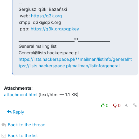
--

Sergiusz 'q3k' Bazański

 web: 
https://q3k.org
xmpp: q3k@q3k.org

 pgp: 
https://q3k.org/pgpkey
______________________________**_________________

General mailing list

https://lists.hackerspace.pl/**mailman/listinfo/general
ht
tps://lists.hackerspace.pl/mailman/listinfo/general
Attachments:
attachment.html
(text/html — 1.1 KB)
0
0
Reply
Back to the thread
Back to the list