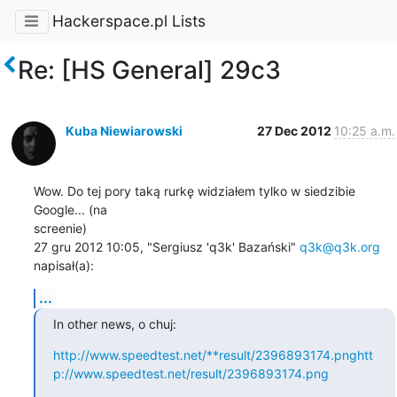
Hackerspace.pl Lists
Re: [HS General] 29c3
Kuba Niewiarowski
27 Dec 2012
10:25 a.m.
Wow. Do tej pory taką rurkę widziałem tylko w siedzibie 
Google... (na

screenie)

27 gru 2012 10:05, "Sergiusz 'q3k' Bazański" 
q3k@q3k.org
napisał(a):
...
In other news, o chuj:
http://www.speedtest.net/**result/2396893174.png
htt
p://www.speedtest.net/result/2396893174.png