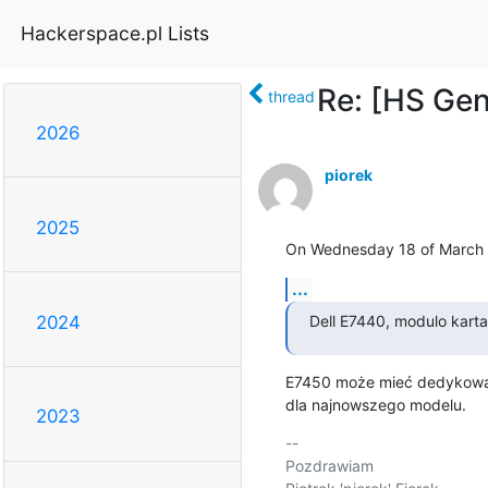
Hackerspace.pl Lists
Re: [HS Gen
thread
2026
piorek
2025
On Wednesday 18 of March 2
...
Dell E7440, modulo karta
2024
E7450 może mieć dedykowaną
dla najnowszego modelu.
2023
-- 

Pozdrawiam
