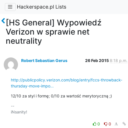
Hackerspace.pl Lists
[HS General] Wypowiedź
Verizon w sprawie net
neutrality
Robert Sebastian Gerus
26 Feb 2015
8:18 p.m.
http://publicpolicy.verizon.com/blog/entry/fccs-throwback-
thursday-move-impo...
12/10 za styl i formę; 0/10 za wartość merytoryczną ;)
-- 

iNsanity!

0
0