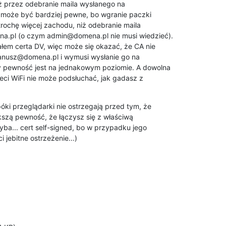
ż przez odebranie maila wysłanego na

oże być bardziej pewne, bo wgranie paczki

ochę więcej zachodu, niż odebranie maila

.pl (o czym admin@domena.pl nie musi wiedzieć).

ałem certa DV, więc może się okazać, że CA nie

janusz@domena.pl i wymusi wysłanie go na

 pewność jest na jednakowym poziomie. A dowolna

eci WiFi nie może podsłuchać, jak gadasz z

póki przeglądarki nie ostrzegają przed tym, że

ększą pewność, że łączysz się z właściwą

yba... cert self-signed, bo w przypadku jego

jebitne ostrzeżenie...)