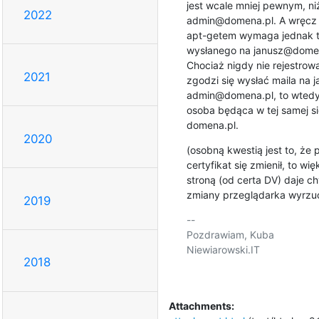
jest wcale mniej pewnym, ni
2022
admin@domena.pl. A wręcz m
apt-getem wymaga jednak tr
wysłanego na janusz@domena
Chociaż nigdy nie rejestrow
2021
zgodzi się wysłać maila na 
admin@domena.pl, to wtedy
osoba będąca w tej samej si
domena.pl.
2020
(osobną kwestią jest to, że 
certyfikat się zmienił, to wi
stroną (od certa DV) daje ch
zmiany przeglądarka wyrzuci 
2019
-- 

Pozdrawiam, Kuba

Niewiarowski.IT

2018
Attachments: