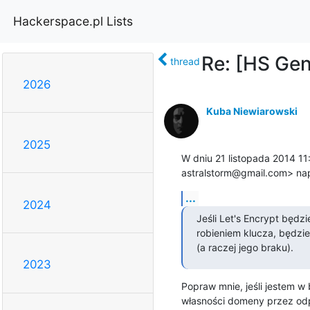
Hackerspace.pl Lists
Re: [HS Gen
thread
2026
Kuba Niewiarowski
2025
W dniu 21 listopada 2014 11
astralstorm@gmail.com> nap
...
2024
Jeśli Let's Encrypt będz
robieniem klucza, będzi
(a raczej jego braku).
2023
Popraw mnie, jeśli jestem w 
własności domeny przez odp