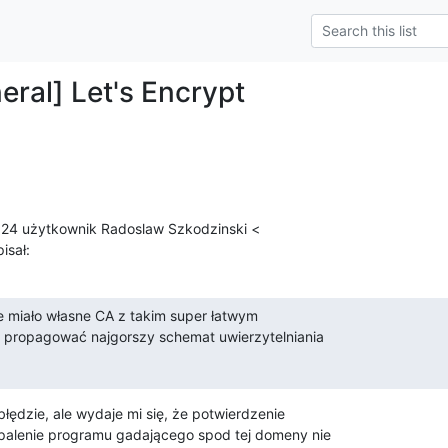
eral] Let's Encrypt
:24 użytkownik Radoslaw Szkodzinski <

isał:
ie miało własne CA z takim super łatwym

e propagować najgorszy schemat uwierzytelniania

błędzie, ale wydaje mi się, że potwierdzenie

alenie programu gadającego spod tej domeny nie
