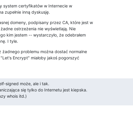
 system certyfikatów w Internecie w

na zupełnie inną dyskusję.
nej domeny, podpisany przez CA, które jest w

żadne ostrzeżenia nie wyświetlają. Nie

go kim jestem -- wystarczyło, że odebrałem

ę. I tyle.
bez żadnego problemu można dostać normalne

 "Let's Encrypt" miałoby jakoś pogorszyć

elf-signed może, ale i tak.

iczająca się tylko do Internetu jest kiepska.

zy whois itd.)