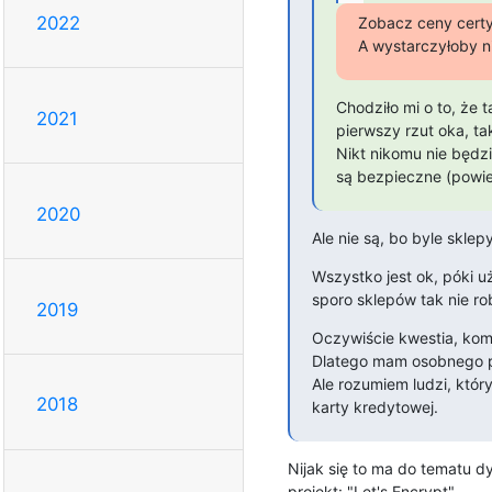
2022
Zobacz ceny certyf
A wystarczyłoby n
Chodziło mi o to, że t
2021
pierwszy rzut oka, tak
Nikt nikomu nie będz
są bezpieczne (powi
2020
Ale nie są, bo byle sklepy
Wszystko jest ok, póki u
sporo sklepów tak nie rob
2019
Oczywiście kwestia, kom
Dlatego mam osobnego pr
Ale rozumiem ludzi, który
2018
karty kredytowej.
Nijak się to ma do tematu d
projekt: "Let's Encrypt".
