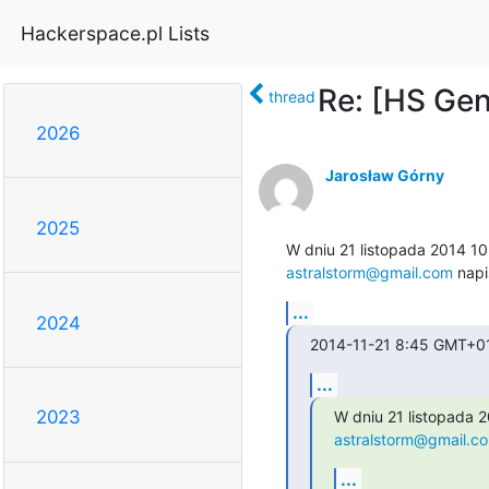
Hackerspace.pl Lists
Re: [HS Gen
thread
2026
Jarosław Górny
2025
astralstorm@gmail.com
 napi
...
2024
2014-11-21 8:45 GMT+01
...
2023
astralstorm@gmail.c
...