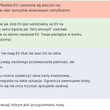
ikatów EV i zastanów się jeszcze raz.

ie ufać domyślnie śmieciowym certyfikatom.
ak jak dziś DV jest odróżnialny od EV na

 samo będzie jak "let's encrypt" zadziała.

ie za darmo rozdawał EV. Twoje pieniądze w banku

edzmy).
 nie mają EV i/lub nie stać ich na takie.
żywają zaufanego przetwarzania płatności, ale

i.
u można zawierzyć dane karty kredytowej...

epaida na takie sytuacje. Ogranicza ewentualne straty.

m się nie chce trzymać specjalnie osobnej

yskusji, którym jest (przypominam) nowy
