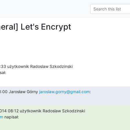
eral] Let's Encrypt
sał:
:00 Jarosław Górny 
jaroslaw.gorny@gmail.com
:
om
 napisał: