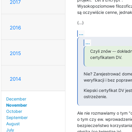
2017
Wysokopoziomowe filozoficzn
są oczywiście cenne, jednak
(...)
2016
...
...
Czyli znów -- dokładni
2015
certyfikatem DV.
Nie? Zarejestrować dome
2014
weryfikacji i bez popra
Kiepski certyfikat DV jes
ostrzeżenie.
December
November
October
Ale nie rozmawiamy o tym "co
September
o tym czy ew. wprowadzenie t
August
bezpieczeństwo korzystania 
July
obniża (co twierdzę ja).
