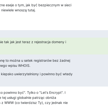
e eseje o tym, jak być bezpiecznym w sieci

 niewiele wnoszą tutaj.
e tak jak jest teraz z rejestracja domeny i

nę to można u setek registrarów bez żadnej

wnego wpisu WHOIS.
t kiepsko uwierzytelniony i powinno być wtedy

 powinno być". Tylko o "Let's Encrypt". I

ej usługi globalnie patrząc obniża

z WWW (co twierdzisz Ty), czy jednak nie
