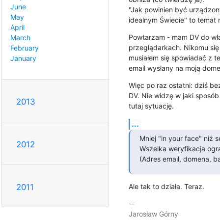
June
"Jak powinien być urządzony
May
idealnym Świecie" to temat 
April
Powtarzam - mam DV do włas
March
przeglądarkach. Nikomu się 
February
musiałem się spowiadać z te
January
email wysłany na moją domen
Więc po raz ostatni: dziś 
DV. Nie widzę w jaki sposób
2013
tutaj sytuację.
...
Mniej "in your face" niż s
2012
Wszelka weryfikacja ogran
(Adres email, domena, ba
Ale tak to działa. Teraz.
2011
-- 

Jarosław Górny
