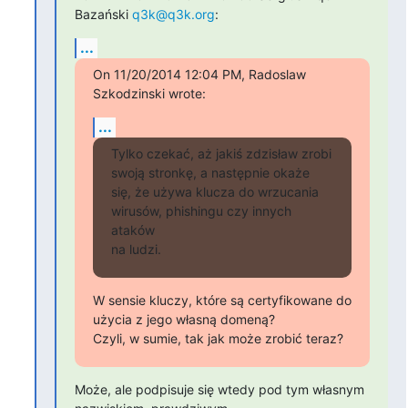
Bazański 
q3k@q3k.org
:
...
On 11/20/2014 12:04 PM, Radoslaw 
Szkodzinski wrote:
...
Tylko czekać, aż jakiś zdzisław zrobi 
swoją stronkę, a następnie okaże

się, że używa klucza do wrzucania 
wirusów, phishingu czy innych 
ataków

na ludzi.
W sensie kluczy, które są certyfikowane do 
użycia z jego własną domeną?

Czyli, w sumie, tak jak może zrobić teraz?
Może, ale podpisuje się wtedy pod tym własnym 