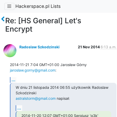
Hackerspace.pl Lists
Re: [HS General] Let's
Encrypt
Radoslaw Szkodzinski
21 Nov 2014
6:13 a.m.
2014-11-21 7:04 GMT+01:00 Jarosław Górny 
jaroslaw.gorny@gmail.com
:
...
W dniu 21 listopada 2014 06:55 użytkownik Radoslaw 
astralstorm@gmail.com
 napisał:
...
2014-11-20 12:07 GMT+01:00 Sergiusz 'q3k' 