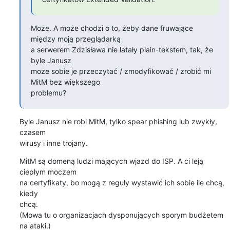
Może. A może chodzi o to, żeby dane fruwające 
między moją przeglądarką

a serwerem Zdzisława nie latały plain-tekstem, tak, że 
byle Janusz

może sobie je przeczytać / zmodyfikować / zrobić mi 
MitM bez większego

problemu?
Byle Janusz nie robi MitM, tylko spear phishing lub zwykły, 
czasem

wirusy i inne trojany.
MitM są domeną ludzi mających wjazd do ISP. A ci leją 
ciepłym moczem

na certyfikaty, bo mogą z reguły wystawić ich sobie ile chcą, 
kiedy

chcą.

(Mowa tu o organizacjach dysponujących sporym budżetem 
na ataki.)