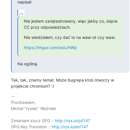
napisał:
...
Nie jestem zarejrestrowany, więc jakby co, dajcie 
CC przy odpowiedziach.
Nie wiedziałem, czy dać to na waw-ot czy waw:
https://imgur.com/woiJHWp
Na ogólną.
Tak, tak, znamy temat. Może bugrepa ktoś otworzy w 
projekcie chromium? :)
-- 

Pozdrawiam,

Michał "rysiek" Woźniak

Zmieniam klucz GPG :: 
http://rys.io/pl/147
GPG Key Transition :: 
http://rys.io/en/147