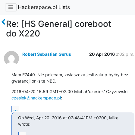
Hackerspace.pl Lists
Re: [HS General] coreboot
do X220
Robert Sebastian Gerus
20 Apr 2016
2:02 p.m.
Mam E7440. Nie polecam, zwłaszcza jeśli zakup byłby bez 
gwarancji on-site NBD.
2016-04-20 15:59 GMT+02:00 Michał 'czesiek' Czyżewski 
czesiek@hackerspace.pl
:
...
On Wed, Apr 20, 2016 at 02:48:41PM +0200, Mike 
wrote:
...