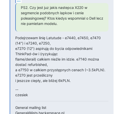
PS2. Czy jest juz jakis nastepca X220 w 
segmencie podobnych lapkow i cenie

poleasingowej? Ktos kiedys wspomnial o Dell lecz 
nie pamietam modelu.
Podejrzewam linię Latutude - e7440, e7450, e7470 
(14") i e7240, e7250,

e7270 (12") aspirują do bycia odpowiednikami 
ThinkPad-ów i (ryzykując

flame/derail) całkiem nieźle im idzie. e7?40 można 
dostać refurbished,

a e7?50 w całkiem przystępnych cenach (~3.5kPLN). 
e7270 jest prześliczny

i jeszcze ciepły, ale bliżej 6kPLN.
--

czesiek
General mailing list
