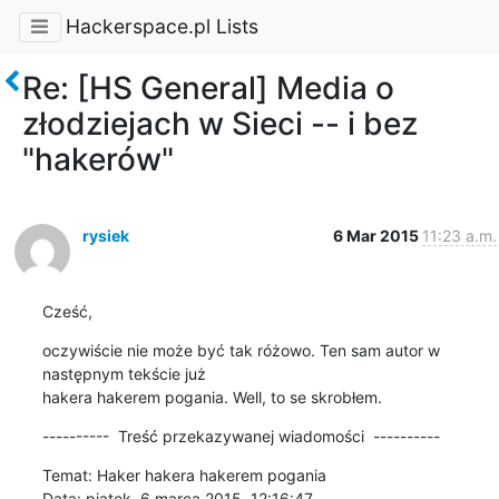
Hackerspace.pl Lists
Re: [HS General] Media o
złodziejach w Sieci -- i bez
"hakerów"
rysiek
6 Mar 2015
11:23 a.m.
Cześć,
oczywiście nie może być tak różowo. Ten sam autor w 
następnym tekście już 

hakera hakerem pogania. Well, to se skrobłem.
----------  Treść przekazywanej wiadomości  ----------
Temat: Haker hakera hakerem pogania

Data: piątek, 6 marca 2015, 12:16:47
