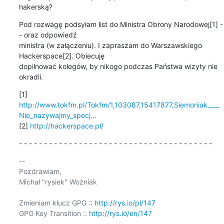
hakerską?
Pod rozwagę podsyłam list do Ministra Obrony Narodowej[1] -
- oraz odpowiedź 

ministra (w załączeniu). I zapraszam do Warszawskiego 
Hackerspace[2]. Obiecuję 

dopilnować kolegów, by nikogo podczas Państwa wizyty nie 
okradli.
http://www.tokfm.pl/Tokfm/1,103087,15417877,Siemoniak____
Nie_nazywajmy_specj...
[2] 
http://hackerspace.pl/
- - - - - - - - - - - - - - - - - - - - - - - - - - - - - - - - - - - - - - -
-- 

Pozdrawiam,

Michał "rysiek" Woźniak

Zmieniam klucz GPG :: 
http://rys.io/pl/147
GPG Key Transition :: 
http://rys.io/en/147