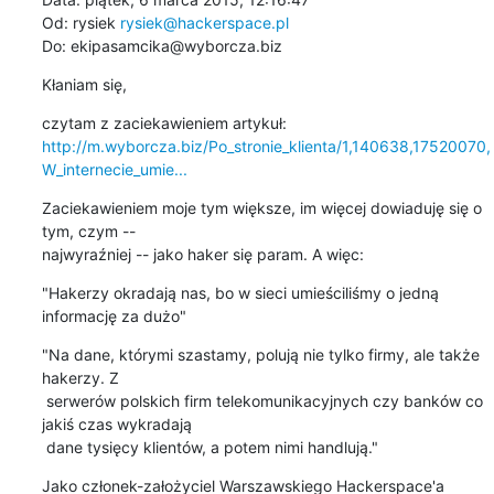
Od: rysiek 
rysiek@hackerspace.pl
Do: ekipasamcika@wyborcza.biz
Kłaniam się,
http://m.wyborcza.biz/Po_stronie_klienta/1,140638,17520070,
W_internecie_umie...
Zaciekawieniem moje tym większe, im więcej dowiaduję się o 
tym, czym -- 

najwyraźniej -- jako haker się param. A więc:
"Hakerzy okradają nas, bo w sieci umieściliśmy o jedną 
informację za dużo"
"Na dane, którymi szastamy, polują nie tylko firmy, ale także 
hakerzy. Z

 serwerów polskich firm telekomunikacyjnych czy banków co 
jakiś czas wykradają

 dane tysięcy klientów, a potem nimi handlują."
Jako członek-założyciel Warszawskiego Hackerspace'a 