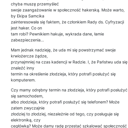
chyba muszę przemyśleć 

swoje zaangażowanie w społeczność hakerską. Może warto, 
by Ekipa Samcika 

zainteresowała się faktem, że członkiem Rady ds. Cyfryzacji 
jest haker. Co on 

tam robi? Pewnikiem hakuje, wykrada dane, łamie 
zabezpieczenia...
Mam jednak nadzieję, że uda mi się powstrzymać swoje 
krwiożercze żądze, 

przynajmniej na czas kadencji w Radzie. I, że Państwu uda się 
znaleźć inny 

termin na określenie złodzieja, który potrafi posłużyć się 
komputerem.
Czy mamy odrębny termin na złodzieja, który potrafi posłużyć 
się samochodem, 

albo złodzieja, który potrafi posłużyć się telefonem? Może 
zatem zwyczajnie 

złodziej to złodziej, niezależnie od tego, czy posługuje się 
elektroniką, czy 

cegłówką? Może damy radę przestać szkalować społeczność 