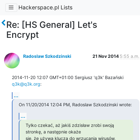
Hackerspace.pl Lists
Re: [HS General] Let's
Encrypt
Radoslaw Szkodzinski
21 Nov 2014
5:55 a.m.
2014-11-20 12:07 GMT+01:00 Sergiusz 'q3k' Bazański 
q3k@q3k.org
:
...
On 11/20/2014 12:04 PM, Radoslaw Szkodzinski wrote:
...
Tylko czekać, aż jakiś zdzisław zrobi swoją 
stronkę, a następnie okaże

się, że używa klucza do wrzucania wirusów, 