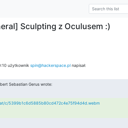
eral] Sculpting z Oculusem :)
0:10 użytkownik 
spin@hackerspace.pl
 napisał:
bert Sebastian Gerus wrote:
s-a.cat/c/5399b1c6d5885b80cd472c4e75f94d4d.webm