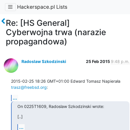
Hackerspace.pl Lists
Re: [HS General]
Cyberwojna trwa (narazie
propagandowa)
Radoslaw Szkodzinski
25 Feb 2015
9:48 p.m.
2015-02-25 18:26 GMT+01:00 Edward Tomasz Napierała 
trasz@freebsd.org
:
...
On 0225T1609, Radoslaw Szkodzinski wrote:
[..]
...