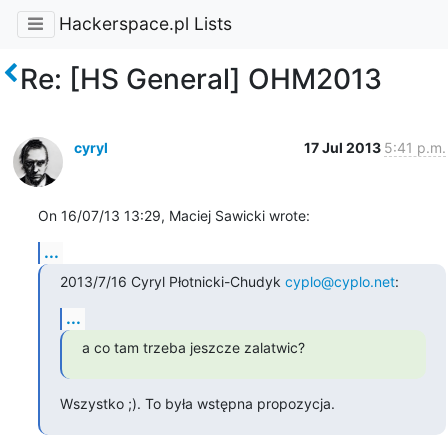
Hackerspace.pl Lists
Re: [HS General] OHM2013
cyryl
17 Jul 2013
5:41 p.m.
On 16/07/13 13:29, Maciej Sawicki wrote:
...
2013/7/16 Cyryl Płotnicki-Chudyk 
cyplo@cyplo.net
:
...
a co tam trzeba jeszcze zalatwic?
Wszystko ;). To była wstępna propozycja.