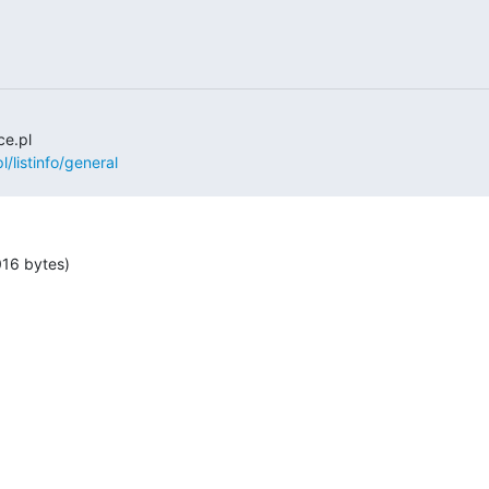
l/listinfo/general
016 bytes)