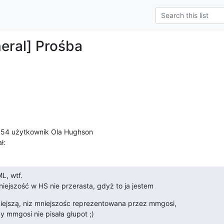
eral] Prośba
ł:
L, wtf.
iejszość w HS nie przerasta, gdyż to ja jestem
iejszą, niz mniejszośc reprezentowana przez mmgosi,

mmgosi nie pisała głupot ;)
