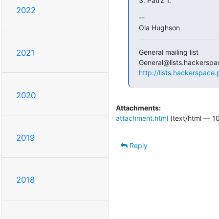
3. Patrz 1.
2022
--

Ola Hughson
General mailing list

2021
http://lists.hackerspace.p
2020
Attachments:
attachment.html
(text/html — 1
2019
Reply
2018