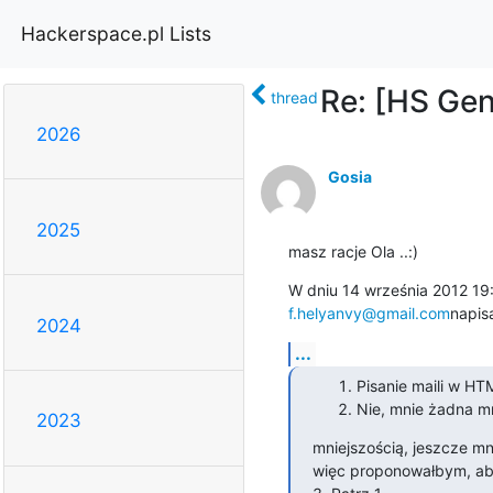
Hackerspace.pl Lists
Re: [HS Gen
thread
2026
Gosia
2025
masz racje Ola ..:)
f.helyanvy@gmail.com
napisa
2024
...
Pisanie maili w HTM
Nie, mnie żadna mn
2023
mniejszością, jeszcze mn
więc proponowałbym, aby 