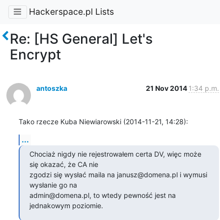
Hackerspace.pl Lists
Re: [HS General] Let's
Encrypt
antoszka
21 Nov 2014
1:34 p.m.
Tako rzecze Kuba Niewiarowski (2014-11-21, 14:28):
...
Chociaż nigdy nie rejestrowałem certa DV, więc może 
się okazać, że CA nie

zgodzi się wysłać maila na janusz@domena.pl i wymusi 
wysłanie go na

admin@domena.pl, to wtedy pewność jest na 
jednakowym poziomie.