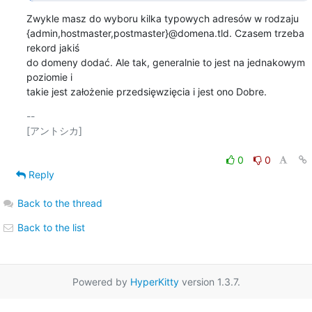
Zwykle masz do wyboru kilka typowych adresów w rodzaju

{admin,hostmaster,postmaster}@domena.tld. Czasem trzeba 
rekord jakiś

do domeny dodać. Ale tak, generalnie to jest na jednakowym 
poziomie i

takie jest założenie przedsięwzięcia i jest ono Dobre.
-- 

[アントシカ]

0
0
Reply
Back to the thread
Back to the list
Powered by
HyperKitty
version 1.3.7.