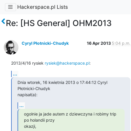
Hackerspace.pl Lists
Re: [HS General] OHM2013
Cyryl Płotnicki-Chudyk
16 Apr 2013
5:04 p.m.
2013/4/16 rysiek 
rysiek@hackerspace.pl
:
...
Dnia wtorek, 16 kwietnia 2013 o 17:44:12 Cyryl 
Płotnicki-Chudyk

napisał(a):
...
ogolnie ja jade autem z dziewczyna i robimy trip 
po holandii przy

okazji,