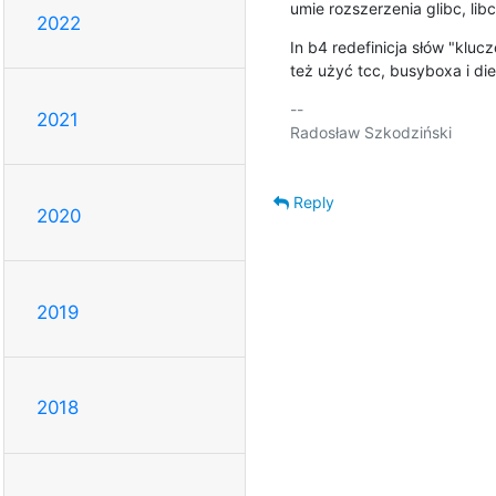
umie rozszerzenia glibc, lib
2022
In b4 redefinicja słów "klu
też użyć tcc, busyboxa i diet
-- 

2021
Radosław Szkodziński

Reply
2020
2019
2018