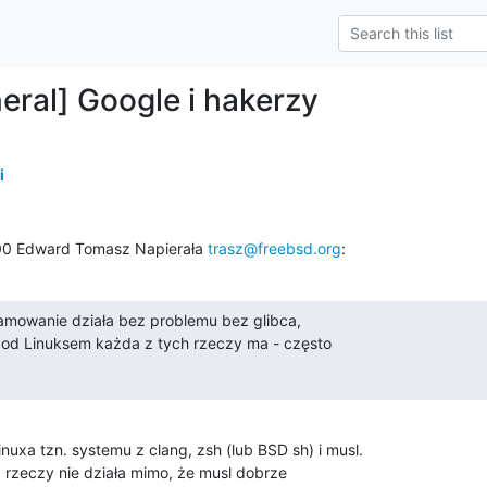
eral] Google i hakerzy
i
0 Edward Tomasz Napierała 
trasz@freebsd.org
:
amowanie działa bez problemu bez glibca,

od Linuksem każda z tych rzeczy ma - często

xa tzn. systemu z clang, zsh (lub BSD sh) i musl.

 rzeczy nie działa mimo, że musl dobrze
