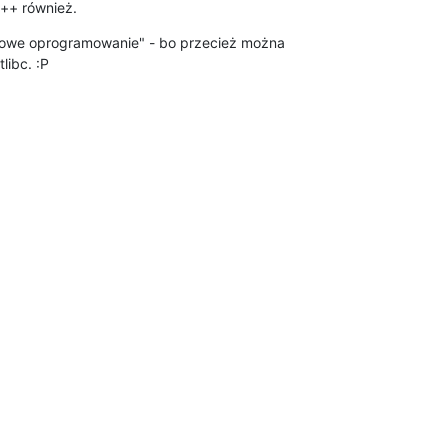
c++ również.
czowe oprogramowanie" - bo przecież można

libc. :P