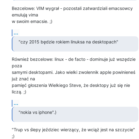
Bezcelowe: VIM wygrał - pozostali zatwardziali emacsowcy 
emulują vima

w swoim emacsie. ;)
...
"czy 2015 będzie rokiem linuksa na desktopach"
Również bezcelowe: linux - de facto - dominuje już wszędzie 
poza

samymi desktopami. Jako wielki zwolennik apple powinieneś 
już znać na

pamięć głoszenia Wielkiego Steve, że desktopy już się nie 
liczą. ;)
...
"nokia vs iphone".)
"Trup vs ślepy jeździec wierzący, że wciąż jest na szczycie" 
;)