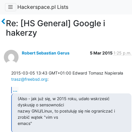
Hackerspace.pl Lists
Re: [HS General] Google i
hakerzy
Robert Sebastian Gerus
5 Mar 2015
1:25 p.m.
2015-03-05 13:43 GMT+01:00 Edward Tomasz Napierała 
trasz@freebsd.org
:
...
(Also - jak już się, w 2015 roku, udało wskrzesić 
dyskusję o sensowności

nazwy GNU/Linux, to postuluję się nie ograniczać i 
zrobić wątek "vim vs

emacs"