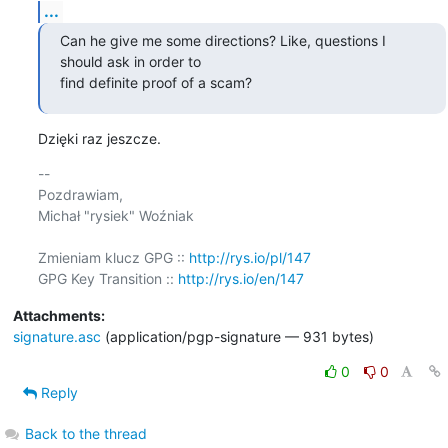
...
Can he give me some directions? Like, questions I 
should ask in order to

find definite proof of a scam?
Dzięki raz jeszcze.
-- 

Pozdrawiam,

Michał "rysiek" Woźniak

Zmieniam klucz GPG :: 
http://rys.io/pl/147
GPG Key Transition :: 
http://rys.io/en/147
Attachments:
signature.asc
(application/pgp-signature — 931 bytes)
0
0
Reply
Back to the thread