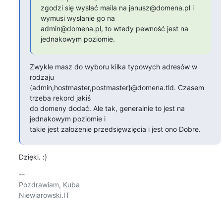
zgodzi się wysłać maila na janusz@domena.pl i 
wymusi wysłanie go na

admin@domena.pl, to wtedy pewność jest na 
jednakowym poziomie.
Zwykle masz do wyboru kilka typowych adresów w 
rodzaju

{admin,hostmaster,postmaster}@domena.tld. Czasem 
trzeba rekord jakiś

do domeny dodać. Ale tak, generalnie to jest na 
jednakowym poziomie i

takie jest założenie przedsięwzięcia i jest ono Dobre.
Dzięki. :)
-- 

Pozdrawiam, Kuba

Niewiarowski.IT
