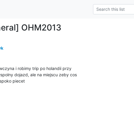
neral] OHM2013
yk
wczyna i robimy trip po holandii przy

spolny dojazd, ale na miejscu zeby cos

spoko piecet