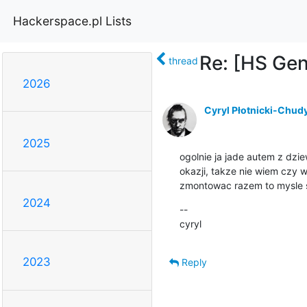
Hackerspace.pl Lists
Re: [HS Ge
thread
2026
Cyryl Płotnicki-Chud
2025
ogolnie ja jade autem z dzie
okazji, takze nie wiem czy w
zmontowac razem to mysle 
2024
--

cyryl
2023
Reply